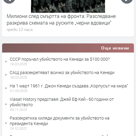
Милиони след смъртта на фронта: Разследване
Г
разкрива схемата на руските „черни вдовици“
в
преди 13 часа
п
Още новини
СССР поръчал убийството на Кенеди за $100 000?
19.03.2025
САЩ разсекретяват всичко за убийството на Кенеди
18.03.2025
На 1 март 1961 г. Джон Кенеди създава „Корпусът на мира“
01.03.2025
Viasat History представя: Джей Еф Кей - 60 години от
убийството
06.11.2023
Разсекретиха хиляди документи за убийството на
президента Кенеди
16.12.2022