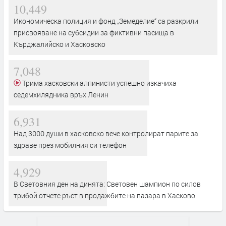
10,449
Икономическа полиция и фонд „Земеделие“ са разкрили
присвояване на субсидии за фиктивни пасища в
Кърджалийско и Хасковско
7,048
Трима хасковски алпинисти успешно изкачиха
седемхилядника връх Ленин
6,931
Над 3000 души в хасковско вече контролират парите за
здраве през мобилния си телефон
4,929
В Световния ден на динята: Световен шампион по силов
трибой отчете ръст в продажбите на пазара в Хасково