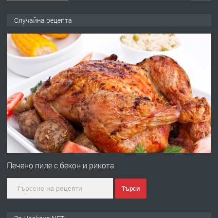
ПРЕДЛАГА
№4120 Магазин/Офис под наем в кв.
Случайна рецепта
Любен Каравелов, Хасково-близо до
градската градина!
преди 1 ден
ПРЕДЛАГА
ПРОСТОРЕН ТРИСТАЕН
АПАРТАМЕНТ В НОВА СГРАДА КВ.
КУБА
преди 2 дни
ПРЕДЛАГА
Продавам парцел в гр. Хасково кв.
Хисаря до ток, вода,канализация,
Печено пиле с бекон и рикота
асфалт 0889 537 426
Търси
преди 2 дни
ПРЕДЛАГА
СГЛОБЯВАНЕ НА МЕБЕЛИ.