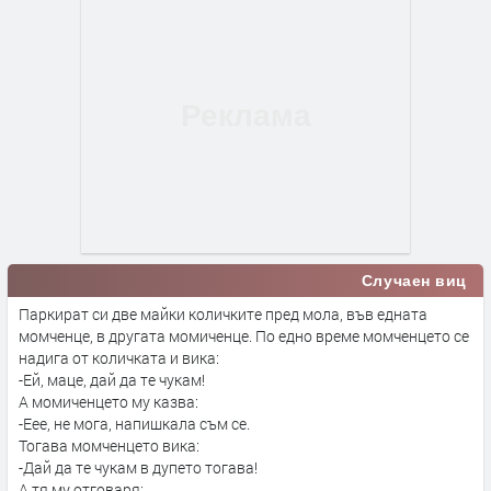
Случаен виц
Паркират си две майки количките пред мола, във едната
момченце, в другата момиченце. По едно време момченцето се
надига от количката и вика:
-Ей, маце, дай да те чукам!
А момиченцето му казва:
-Еее, не мога, напишкала съм се.
Тогава момченцето вика:
-Дай да те чукам в дупето тогава!
А тя му отговаря: