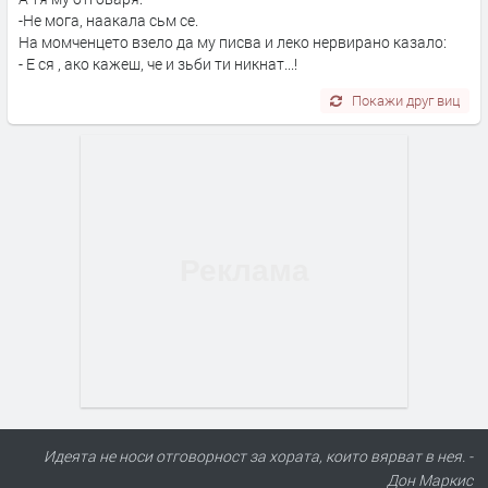
-Не мога, наакала сьм се.
На момченцето взело да му писва и леко нервирано казало:
- Е ся , ако кажеш, че и зьби ти никнат...!
Покажи друг виц
Идеята не носи отговорност за хората, които вярват в нея. -
Дон Маркис