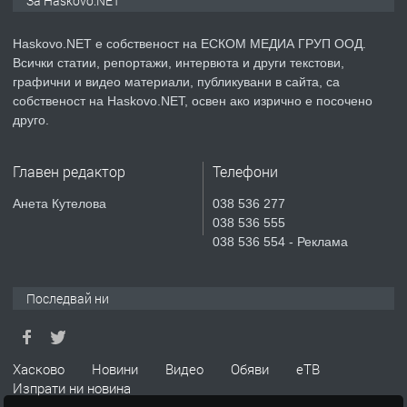
За Haskovo.NET
Haskovo.NET е собственост на ЕСКОМ МЕДИА ГРУП ООД.
Всички статии, репортажи, интервюта и други текстови,
преди 2 дни
графични и видео материали, публикувани в сайта, са
собственост на Haskovo.NET, освен ако изрично е посочено
ПРЕДЛАГА
№4119 Едностаен обзаведен
друго.
апартамент под наем в кв.
Училищни, гр. Хасково.
Главен редактор
Телефони
преди 2 дни
Анета Кутелова
038 536 277
038 536 555
ПРЕДЛАГА
Къртене на бетон! Събаряне на
038 536 554 - Реклама
сгради!
Последвай ни
преди 2 дни
ПРЕДЛАГА
Апартамент за продажба
Хасково
Новини
Видео
Обяви
еТВ
Изпрати ни новина