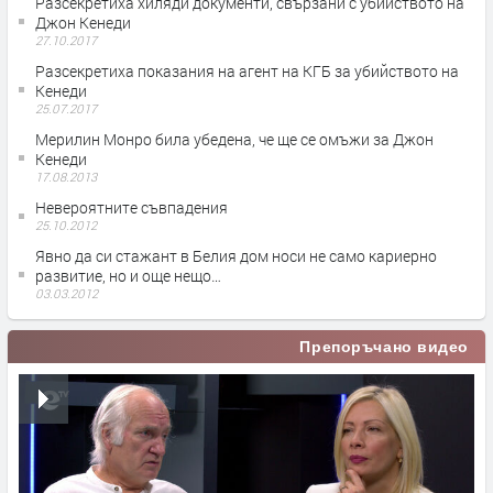
Разсекретиха хиляди документи, свързани с убийството на
Джон Кенеди
27.10.2017
Разсекретиха показания на агент на КГБ за убийството на
Кенеди
25.07.2017
Мерилин Монро била убедена, че ще се омъжи за Джон
Кенеди
17.08.2013
Невероятните съвпадения
25.10.2012
Явно да си стажант в Белия дом носи не само кариерно
развитие, но и още нещо…
03.03.2012
Препоръчано видео