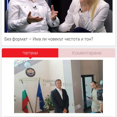
Без формат – Има ли човекът честота и тон?
Четени
Коментирани