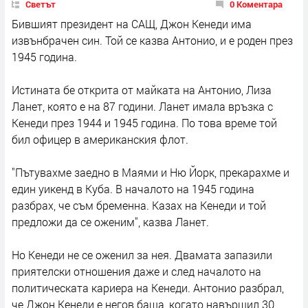
Светът
0 Коментара
Бившият президент на САЩ, Джон Кенеди има
извънбрачен син. Той се казва Антонио, и е роден през
1945 година.
Истината бе открита от майката на Антонио, Лиза
Ланет, която е на 87 години. Ланет имала връзка с
Кенеди през 1944 и 1945 година. По това време той
бил офицер в американския флот.
"Пътувахме заедно в Маями и Ню Йорк, прекарахме и
един уикенд в Куба. В началото на 1945 година
разбрах, че съм бременна. Казах на Кенеди и той
предложи да се оженим", казва Ланет.
Но Кенеди не се оженил за нея. Двамата запазили
приятелски отношения даже и след началото на
политическата кариера на Кенеди. Антонио разбрал,
че Джон Кенеди е негов баща, когато навършил 30