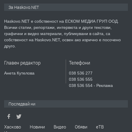
ПРЕДЛАГА
ПРОСТОРЕН ТРИСТАЕН
За Haskovo.NET
АПАРТАМЕНТ В НОВА СГРАДА КВ.
КУБА
Haskovo.NET е собственост на ЕСКОМ МЕДИА ГРУП ООД.
Всички статии, репортажи, интервюта и други текстови,
преди 4 дни
графични и видео материали, публикувани в сайта, са
собственост на Haskovo.NET, освен ако изрично е посочено
ПРЕДЛАГА
Продавам парцел в гр. Хасково кв.
друго.
Хисаря до ток, вода,канализация,
асфалт 0889 537 426
Главен редактор
Телефони
преди 4 дни
Анета Кутелова
038 536 277
038 536 555
ПРЕДЛАГА
СГЛОБЯВАНЕ НА МЕБЕЛИ.
038 536 554 - Реклама
Последвай ни
преди 4 дни
ПРЕДЛАГА
№4119 Едностаен обзаведен
Хасково
Новини
Видео
Обяви
еТВ
апартамент под наем в кв.