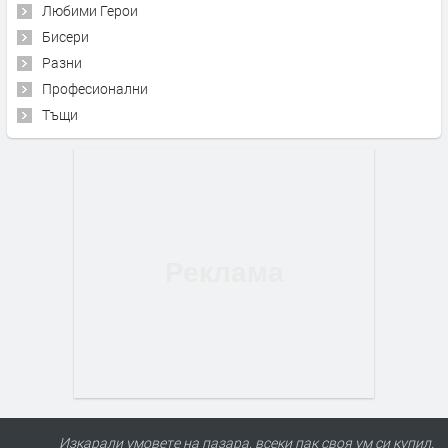
Любими Герои
Бисери
Разни
Професионални
Тъщи
Изкарали умовете на пазара, всеки пак своя ум си купил.