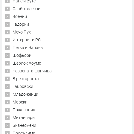
Нане и Вуте
Слаботелесни
Военни
Гадории
Мечо Пух
Интернет и PC
Петка и Чапаев
Шофьори
Шерлок Хоумс
Червената шапчица
В ресторанта
Габровски
Младоженци
Морски
Пожелания
Митничари
Бизнесмени
Подсъдими