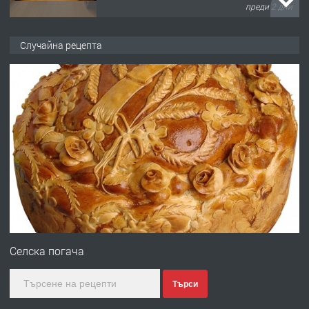
преди 2 дни
ПРЕДЛАГА
НАПЪЛНО ОБЗАВЕДЕН И
Случайна рецепта
ОБОРУДВАН ТРИСТАЕН
АПАРТАМЕНТ В ЦЕНТЪРА НА ГР.
ХАСКОВО
преди 3 дни
ПРЕДЛАГА
Давам гараж под наем
преди 3 дни
ПРЕДЛАГА
№4120 Магазин/Офис под наем в кв.
Любен Каравелов, Хасково-близо до
Селска погача
градската градина!
Търси
преди 4 дни