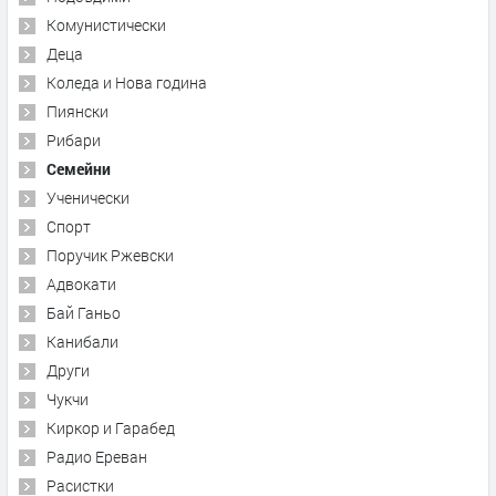
Комунистически
Деца
Коледа и Нова година
Пиянски
Рибари
Семейни
Ученически
Спорт
Поручик Ржевски
Адвокати
Бай Ганьо
Канибали
Други
Чукчи
Киркор и Гарабед
Радио Ереван
Расистки