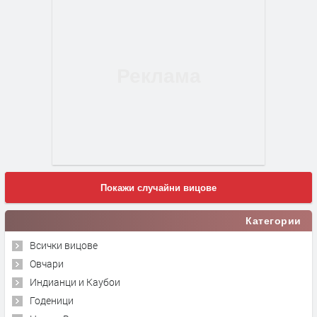
Покажи случайни вицове
Категории
Всички вицове
Овчари
Индианци и Каубои
Годеници