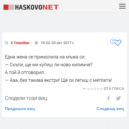
0
В
Семейни
16:22, 03 окт 2017 г.
Една жена се примолила на мъжа си:
— Скъпи, ще ми купиш ли ново килимче?
А той й отговорил:
— Ааа, без такива екстри! Ще си летиш с метлата!
ОТ
0 ГЛАСА
Сподели този виц:
Предишен виц
Следващ виц