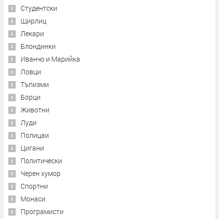
Студентски
Щирлиц
Лекари
Блондинки
Иванчо и Марийка
Ловци
Тъпизми
Борци
Животни
Луди
Полицаи
Цигани
Политически
Черен хумор
Спортни
Монаси
Програмисти