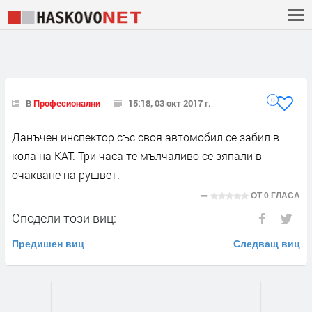
0
В
Професионални
15:18, 03 окт 2017 г.
Данъчен инспектор със своя автомобил се забил в
кола на КАТ. Три часа те мълчаливо се зяпали в
очакване на рушвет.
ОТ
0 ГЛАСА
Сподели този виц:
Предишен виц
Следващ виц