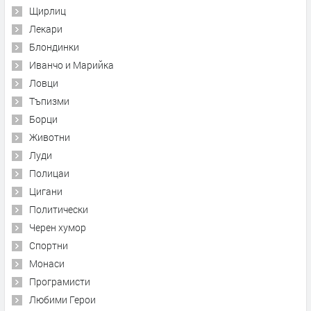
Щирлиц
Лекари
Блондинки
Иванчо и Марийка
Ловци
Тъпизми
Борци
Животни
Луди
Полицаи
Цигани
Политически
Черен хумор
Спортни
Монаси
Програмисти
Любими Герои