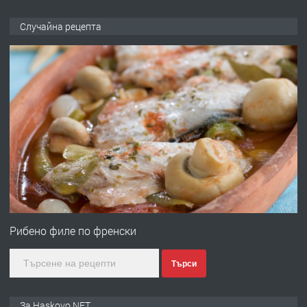
ПРЕДЛАГА
НАПЪЛНО ОБЗАВЕДЕН И
Случайна рецепта
ОБОРУДВАН ТРИСТАЕН
АПАРТАМЕНТ В ЦЕНТЪРА НА ГР.
ХАСКОВО
преди 3 дни
ПРЕДЛАГА
Давам гараж под наем
преди 3 дни
ПРЕДЛАГА
№4120 Магазин/Офис под наем в кв.
Любен Каравелов, Хасково-близо до
Рибено филе по френски
градската градина!
Търси
преди 3 дни
ПРЕДЛАГА
ПРОСТОРЕН ТРИСТАЕН
За Haskovo.NET