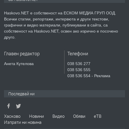
АПАРТАМЕНТ В НОВА СГРАДА КВ.
КУБА
Haskovo.NET е собственост на ЕСКОМ МЕДИА ГРУП ООД.
Всички статии, репортажи, интервюта и други текстови,
преди 4 дни
графични и видео материали, публикувани в сайта, са
собственост на Haskovo.NET, освен ако изрично е посочено
ПРЕДЛАГА
Продавам парцел в гр. Хасково кв.
друго.
Хисаря до ток, вода,канализация,
асфалт 0889 537 426
Главен редактор
Телефони
преди 4 дни
Анета Кутелова
038 536 277
038 536 555
ПРЕДЛАГА
СГЛОБЯВАНЕ НА МЕБЕЛИ.
038 536 554 - Реклама
Последвай ни
преди 4 дни
ПРЕДЛАГА
№4119 Едностаен обзаведен
Хасково
Новини
Видео
Обяви
еТВ
апартамент под наем в кв.
Изпрати ни новина
Училищни, гр. Хасково.