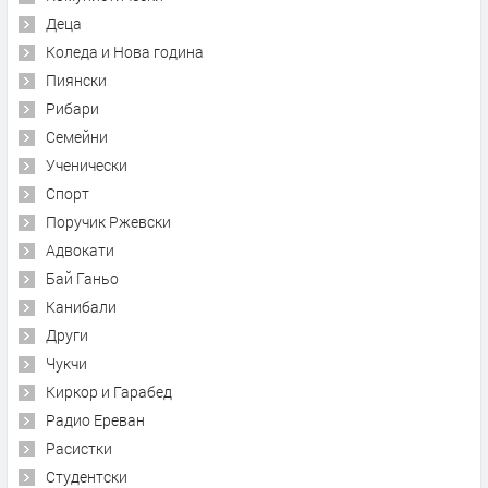
Деца
Коледа и Нова година
Пиянски
Рибари
Семейни
Ученически
Спорт
Поручик Ржевски
Адвокати
Бай Ганьо
Канибали
Други
Чукчи
Киркор и Гарабед
Радио Ереван
Расистки
Студентски