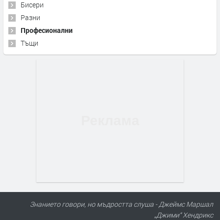
Бисери
Разни
Професионални
Тъщи
Знанието говори, но мъдростта слуша - Джеймс Маршал
„Джими“ Хендрикс