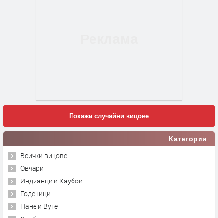
Покажи случайни вицове
Категории
Всички вицове
Овчари
Индианци и Каубои
Годеници
Нане и Вуте