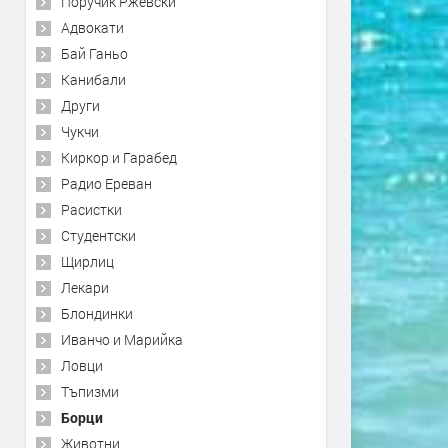
Поручик Ржевски
Адвокати
Бай Ганьо
Канибали
Други
Чукчи
Киркор и Гарабед
Радио Ереван
Расистки
Студентски
Щирлиц
Лекари
Блондинки
Иванчо и Марийка
Ловци
Тъпизми
Борци
Животни