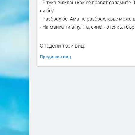
- Е тука виждаш как се правят саламите. Т
ли бе?
- Разбрах бе. Ама не разбрах, къде може д
- На майка ти в пу...та, сине! - отсякъл бъ
Сподели този виц:
Предишен виц