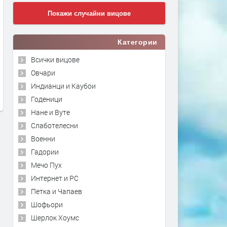
Покажи случайни вицове
Категории
Всички вицове
Овчари
Индианци и Каубои
Годеници
Нане и Вуте
Слаботелесни
Военни
Гадории
Мечо Пух
Интернет и PC
Петка и Чапаев
Шофьори
Шерлок Хоумс