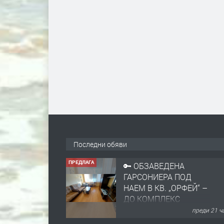
Последни обяви
ПРЕДЛАГА
🔑 ОБЗАВЕДЕНА
ГАРСОНИЕРА ПОД
НАЕМ В КВ. „ОРФЕЙ“ –
ДО КОМПЛЕКС
„ВЕСПРЕМ“, ГР.
преди 21 ч
ХАСКОВО