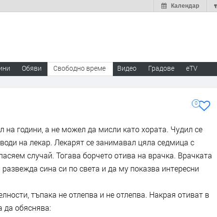
Календар
ини
Обяви
Свободно време
Видео
Градове
eTV
0
л на години, а не можел да мисли като хората. Чудил се
о води на лекар. Лекарят се занимавал цяла седмица с
спасяем случай. Тогава борчето отива на врачка. Врачката
а развежда сина си по света и да му показва интересни
лности, тъпака не отлепва и не отлепва. Накрая отиват в
 да обяснява: