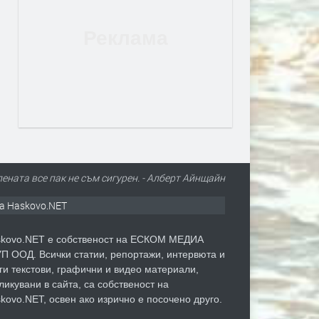
ената все пак не съм сигурен. - Алберт Айнщайн
а Haskovo.NET
kovo.NET е собственост на ЕСКОМ МЕДИА
П ООД. Всички статии, репортажи, интервюта и
ги текстови, графични и видео материали,
ликувани в сайта, са собственост на
kovo.NET, освен ако изрично е посочено друго.