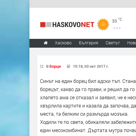
°C
33
Хасково
България
Светът
Нов
В
Борци
15:18, 03 окт 2017 г.
Синът на един борец бил адски тъп. Стана
борецът, какво да го прави, и решил да г
хлапето ама се отказал и заявил, че е не
хвърлила картите и казала да започва, д
места, та белким си размърда мозъка.
Ходили те по света, обикаляли забележите
един месокомбинат. Дъртата мутра почва