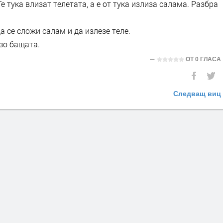
е тука влизат телетата, а е от тука излиза салама. Разбра
а се сложи салам и да излезе теле.
рзо бащата.
ОТ
0 ГЛАСА
Следващ виц