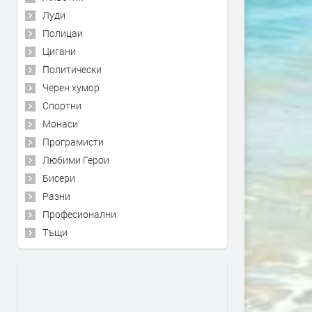
Луди
Полицаи
Цигани
Политически
Черен хумор
Спортни
Монаси
Програмисти
Любими Герои
Бисери
Разни
Професионални
Тъщи