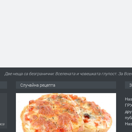
Две неща са безгранични: Вселената и човешката глупост. За Всел
Случайна рецепта
З
Has
ГРУ
дру
пуб
Has
аса