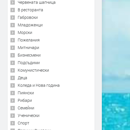
Червената шапчица
В ресторанта
Габровски
Младоженци
Морски
Пожелания
Митничари
Бизнесмени
Подсъдими
Комунистически
Деца
Коледа и Нова година
Пиянски
Рибари
Семейни
Ученически
Спорт