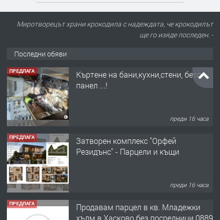
Миротворецът храни крокодила с надеждата, че крокодилът
ще го изяде последен. -
Последни обяви
ПРЕДЛАГА
Къртене на бани,кухни,стени, бетон,
панел ...!
преди 16 часа
ПРЕДЛАГА
Затворен комплекс "Орфей
Резидънс" - Парцели и къщи
преди 16 часа
ПРЕДЛАГА
Продавам парцел в кв. Младежки
хълм в Хасково без посредници 0889