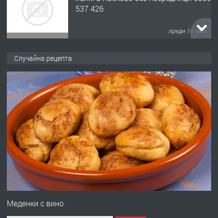
537 426
преди 16 часа
ПРЕДЛАГА
Давам обзаведено жилище за жена
Случайна рецепта
без брокери 0889 537 426
преди 16 часа
ПРЕДЛАГА
Под НАЕМ двустаен Орфей
преди 3 дни
ПРЕДЛАГА
Нов апартамент на ул. Липа до
Езикова гимназия
Меденки с вино