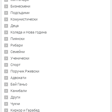
Бизнесмени
Подсъдими
Комунистически
Деца
Коледа и Нова година
Пиянски
Рибари
Семейни
Ученически
Спорт
Поручик Ржевски
Адвокати
Бай Ганьо
Канибали
Други
Чукчи
Киркор и Гарабед