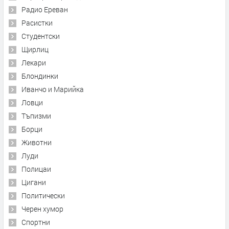
Радио Ереван
Расистки
Студентски
Щирлиц
Лекари
Блондинки
Иванчо и Марийка
Ловци
Тъпизми
Борци
Животни
Луди
Полицаи
Цигани
Политически
Черен хумор
Спортни