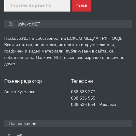
Търси
преди 3 дни
ПРЕДЛАГА
🔑 ОБЗАВЕДЕНА ГАРСОНИЕРА ПОД
За Haskovo.NET
НАЕМ В КВ. „ОРФЕЙ“ – ДО
КОМПЛЕКС „ВЕСПРЕМ“, ГР. ХАСКОВО
Haskovo.NET е собственост на ЕСКОМ МЕДИА ГРУП ООД.
Всички статии, репортажи, интервюта и други текстови,
преди 5 дни
графични и видео материали, публикувани в сайта, са
собственост на Haskovo.NET, освен ако изрично е посочено
ПРЕДЛАГА
НАПЪЛНО ОБЗАВЕДЕН И
друго.
ОБОРУДВАН ТРИСТАЕН
АПАРТАМЕНТ В ЦЕНТЪРА НА ГР.
Главен редактор
Телефони
ХАСКОВО
преди 5 дни
Анета Кутелова
038 536 277
038 536 555
ПРЕДЛАГА
Давам гараж под наем
038 536 554 - Реклама
Последвай ни
преди 5 дни