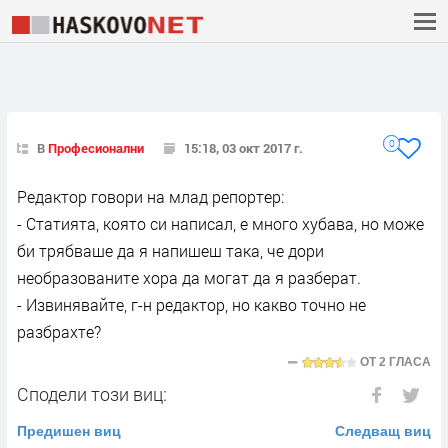
0
В
Професионални
15:18, 03 окт 2017 г.
Редактор говори на млад репортер:
- Статията, която си написал, е много хубава, но може
би трябваше да я напишеш така, че дори
необразованите хора да могат да я разберат.
- Извинявайте, г-н редактор, но какво точно не
разбрахте?
ОТ
2 ГЛАСА
Сподели този виц:
Предишен виц
Следващ виц