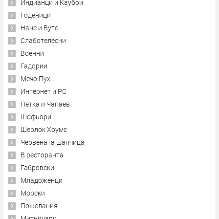
Индианци и Каубои
Годеници
Нане и Вуте
Слаботелесни
Военни
Гадории
Мечо Пух
Интернет и PC
Петка и Чапаев
Шофьори
Шерлок Хоумс
Червената шапчица
В ресторанта
Габровски
Младоженци
Морски
Пожелания
Митничари