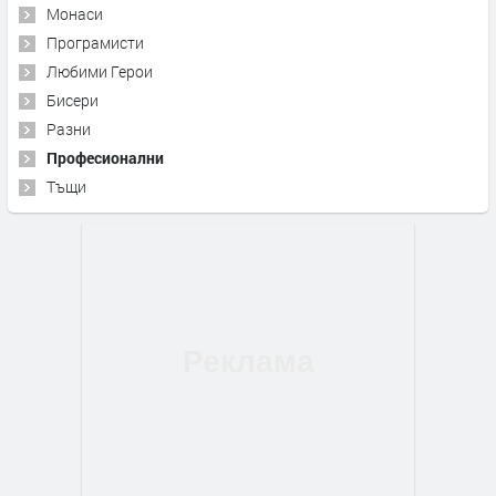
Монаси
Програмисти
Любими Герои
Бисери
Разни
Професионални
Тъщи