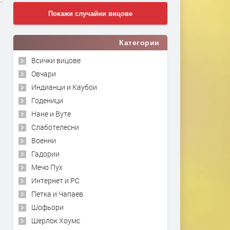
Покажи случайни вицове
Категории
Всички вицове
Овчари
Индианци и Каубои
Годеници
Нане и Вуте
Слаботелесни
Военни
Гадории
Мечо Пух
Интернет и PC
Петка и Чапаев
Шофьори
Шерлок Хоумс