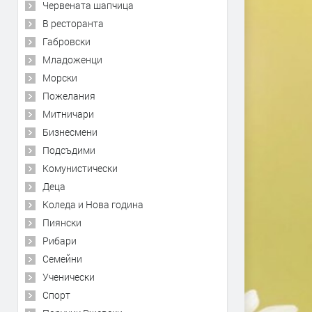
Червената шапчица
В ресторанта
Габровски
Младоженци
Морски
Пожелания
Митничари
Бизнесмени
Подсъдими
Комунистически
Деца
Коледа и Нова година
Пиянски
Рибари
Семейни
Ученически
Спорт