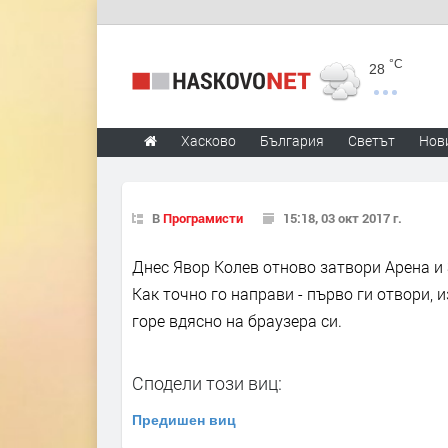
°C
28
Хасково
България
Светът
Нов
В
Програмисти
15:18, 03 окт 2017 г.
Днес Явор Колев отново затвори Арена и 
Как точно го направи - първо ги отвори, и
горе вдясно на браузера си.
Сподели този виц:
Предишен виц