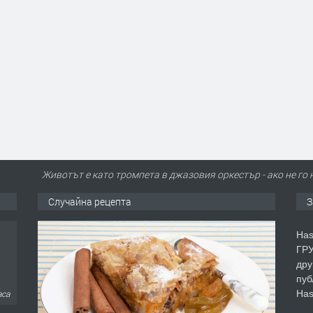
Животът е като тромпета в джазовия оркестър - ако не го 
Случайна рецепта
З
Has
ГРУ
дру
пуб
Has
аса