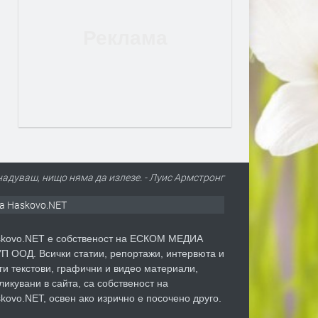
надуваш, нищо няма да излезе. - Луис Армстронг
а Haskovo.NET
kovo.NET е собственост на ЕСКОМ МЕДИА
П ООД. Всички статии, репортажи, интервюта и
ги текстови, графични и видео материали,
ликувани в сайта, са собственост на
kovo.NET, освен ако изрично е посочено друго.