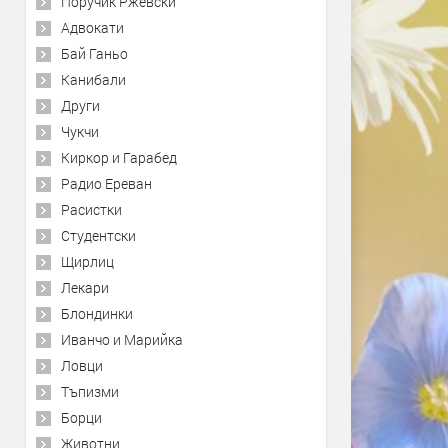
Поручик Ржевски
Адвокати
Бай Ганьо
Канибали
Други
Чукчи
Киркор и Гарабед
Радио Ереван
Расистки
Студентски
Щирлиц
Лекари
Блондинки
Иванчо и Марийка
Ловци
Тъпизми
Борци
Животни