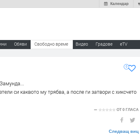
Календар
ини
Обяви
Свободно време
Видео
Градове
eTV
0
Замунда...
зтели си каквото му трябва, а после ги затвори с хиксчето
ОТ
0 ГЛАСА
Следващ виц