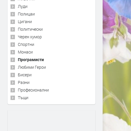
Луди
Полицаи
Цигани
Политически
Черен хумор
Спортни
Монаси
Програмисти
Любими Герои
Бисери
Разни
Професионални
Тъщи