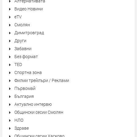
Алтернативата
Видео Новини
eTV
Смолян
Димитровград
Други
Забавни
Без формат
TED
Спортна зона
Филми трейлъри / Реклами
Първомай
България
Актуално интервю
Общински сесии Смолян
НЛО
Здраве
Общински сесии Хасково