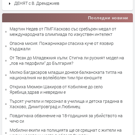
ДЕНЯТ с В. Дремджиев
Последни новини
Мартин Недев от ПМГ-Хасково със сребърен медал от
международната олимпиада по изкуствен интелект
Опасна мисия: Пожарникари спасиха куче от язовир
Кърджали
От Тесак до Младежкия хълм: Стигна ли руският модел на
„лов на педофили“ до България?
Милко Багдасаров младши донесе балканската титла на
националния ни волейболен тим при юношите
Откриха Мюмюн Шакиров от Кобиляне до село
Яребица,здрав и невредим е
Търсят учители и персонал в училища и детска градина в
Хасково, Димитровград и Любимец
Повдигнаха обвинение на 18-годишния за убийството на
чичо си
Мобилни екипи на полицията ще се срещнат с жители на