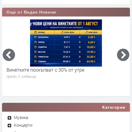
Още от Видео Новини
Винетките поскъпват с 30% от утре
3
д
преди 1 седмица
п
Категории
Музика
Концерти