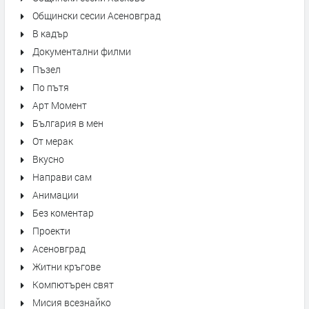
Общински сесии Асеновград
В кадър
Документални филми
Пъзел
По пътя
Арт Момент
България в мен
От мерак
Вкусно
Направи сам
Анимации
Без коментар
Проекти
Асеновград
Житни кръгове
Компютърен свят
Мисия всезнайко