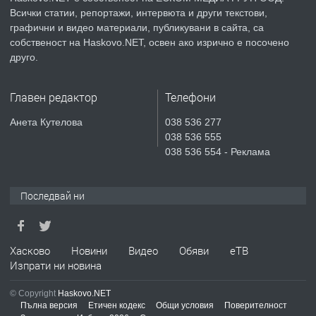
Всички статии, репортажи, интервюта и други текстови,
преди 6 дни
графични и видео материали, публикувани в сайта, са
собственост на Haskovo.NET, освен ако изрично е посочено
ПРЕДЛАГА
Продавам парцел в гр. Хасково кв.
друго.
Хисаря до ток, вода,канализация,
асфалт 0889 537 426
Главен редактор
Телефони
преди 6 дни
Анета Кутелова
038 536 277
038 536 555
ПРЕДЛАГА
СГЛОБЯВАНЕ НА МЕБЕЛИ.
038 536 554 - Реклама
Последвай ни
преди 6 дни
ПРЕДЛАГА
№4119 Едностаен обзаведен
Хасково
Новини
Видео
Обяви
еТВ
апартамент под наем в кв.
Изпрати ни новина
Училищни, гр. Хасково.
© Copyright
Haskovo.NET
преди 6 дни
Пълна версия
Етичен кодекс
Общи условия
Поверителност