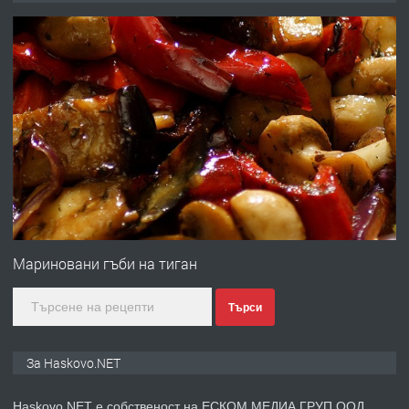
ОБОРУДВАН ТРИСТАЕН
АПАРТАМЕНТ В ЦЕНТЪРА НА ГР.
ХАСКОВО
преди 5 дни
ПРЕДЛАГА
Давам гараж под наем
преди 5 дни
ПРЕДЛАГА
№4120 Магазин/Офис под наем в кв.
Любен Каравелов, Хасково-близо до
Мариновани гъби на тиган
градската градина!
Търси
преди 5 дни
ПРЕДЛАГА
ПРОСТОРЕН ТРИСТАЕН
За Haskovo.NET
АПАРТАМЕНТ В НОВА СГРАДА КВ.
КУБА
Haskovo.NET е собственост на ЕСКОМ МЕДИА ГРУП ООД.