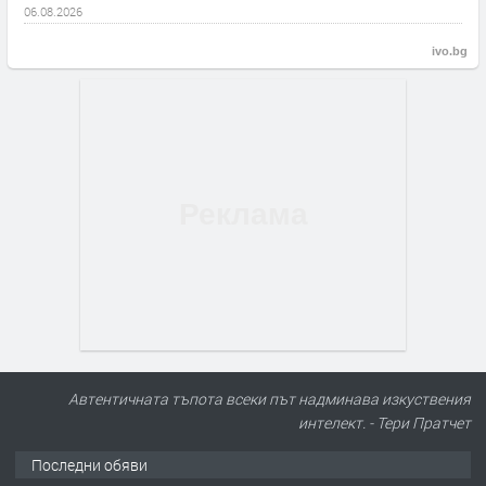
06.08.2026
ivo.bg
Автентичната тъпота всеки път надминава изкуствения
интелект. - Тери Пратчет
Последни обяви