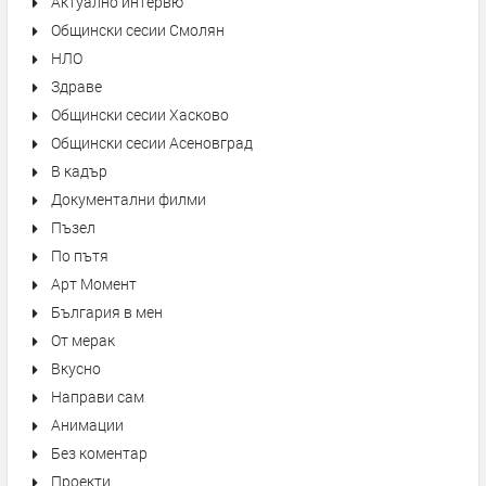
Актуално интервю
Общински сесии Смолян
НЛО
Здраве
Общински сесии Хасково
Общински сесии Асеновград
В кадър
Документални филми
Пъзел
По пътя
Арт Момент
България в мен
От мерак
Вкусно
Направи сам
Анимации
Без коментар
Проекти