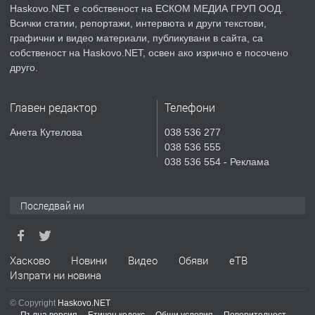
Haskovo.NET е собственост на ЕСКОМ МЕДИА ГРУП ООД.
Всички статии, репортажи, интервюта и други текстови,
преди 5 дни
графични и видео материали, публикувани в сайта, са
собственост на Haskovo.NET, освен ако изрично е посочено
ПРЕДЛАГА
СГЛОБЯВАНЕ НА МЕБЕЛИ.
друго.
Главен редактор
Телефони
преди 5 дни
Анета Кутелова
038 536 277
038 536 555
ПРЕДЛАГА
№4119 Едностаен обзаведен
038 536 554 - Реклама
апартамент под наем в кв.
Училищни, гр. Хасково.
Последвай ни
преди 6 дни
ПРЕДЛАГА
Под НАЕМ двустаен Орфей
Хасково
Новини
Видео
Обяви
еТВ
Изпрати ни новина
© Copyright
Haskovo.NET
преди 2 дни