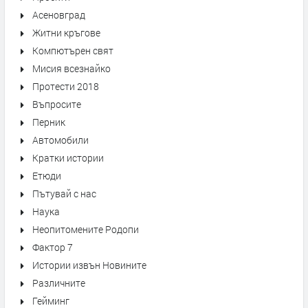
Асеновград
Житни кръгове
Компютърен свят
Мисия всезнайко
Протести 2018
Въпросите
Перник
Автомобили
Кратки истории
Етюди
Пътувай с нас
Наука
Неопитомените Родопи
Фактор 7
Истории извън Новините
Различните
Гейминг