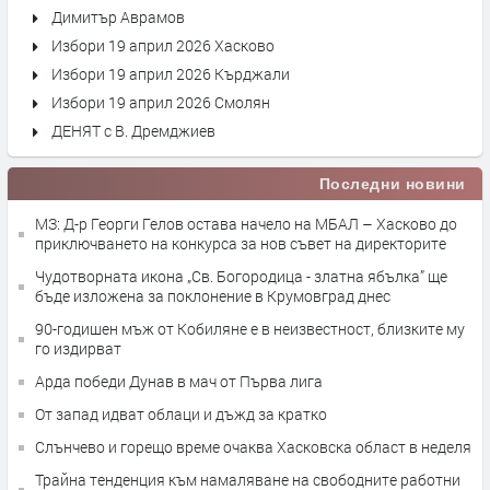
Димитър Аврамов
Избори 19 април 2026 Хасково
Избори 19 април 2026 Кърджали
Избори 19 април 2026 Смолян
ДЕНЯТ с В. Дремджиев
Последни новини
МЗ: Д-р Георги Гелов остава начело на МБАЛ – Хасково до
приключването на конкурса за нов съвет на директорите
Чудотворната икона „Св. Богородица - златна ябълка” ще
бъде изложена за поклонение в Крумовград днес
90-годишен мъж от Кобиляне е в неизвестност, близките му
го издирват
Арда победи Дунав в мач от Първа лига
От запад идват облаци и дъжд за кратко
Слънчево и горещо време очаква Хасковска област в неделя
Трайна тенденция към намаляване на свободните работни