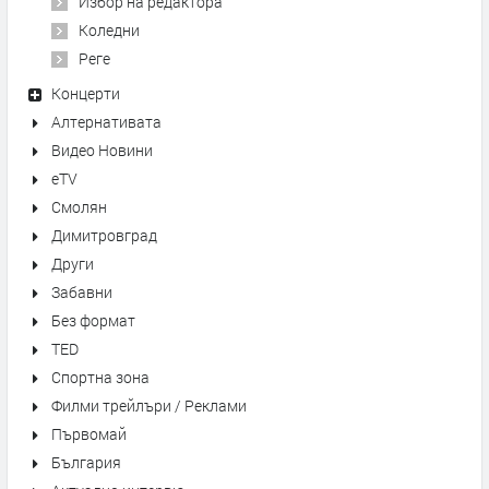
Избор на редактора
Коледни
Реге
Концерти
Алтернативата
Видео Новини
eTV
Смолян
Димитровград
Други
Забавни
Без формат
TED
Спортна зона
Филми трейлъри / Реклами
Първомай
България