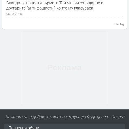
Скандал с нацисти гърми, а Той мълчи солидарно с
другарите “антифашисти”, които му гласуваха
05.08.2026
ivo.bg
Не животът, а добрият живот си струва да бъде ценен. - Сократ
Последни обяви