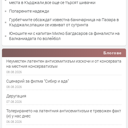
места в Кърджали,все още се търсят шивачки
Попарените надежди
Гурбетчиите обсаждат известна баничарница на Пазара в
Кърджали,опашки се извиват от сутринта
Юношите ни с капитан Милко Багдасаров са финалисти на
Балканиадата по волейбол
Блогове
Неуместен латентен антисемитизъм изскочи и от консервата
на местния консерватизъм
08.08.2026
Сценарий за филма “Сибир и ада”
08.08.2026
Деругация
07.08.2026
Толерирането на латентния антисемитизъм е тревожен факт
(и) у нас днес
06.08.2026