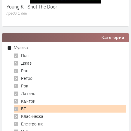
Young K - Shut The Door
A
преди 1 ден
п
Категории
Музика
Поп
Джаз
Рап
Ретро
Рок
Латино
Кънтри
БГ
Класическа
Електронна