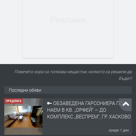
Повечето хора са толкова нещастни, колкото са решили да
бъдат!
Последни обяви
ПРЕДЛАГА
🔑 ОБЗАВЕДЕНА ГАРСОНИЕРА ПОД
НАЕМ В КВ. „ОРФЕЙ“ – ДО
КОМПЛЕКС „ВЕСПРЕМ“, ГР. ХАСКОВО
преди 1 ден