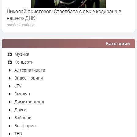
Николай Христозов: Стрелбата с лък е кодирана в
д
нашето ДНК
р
преди 1 година
п
Категории
Музика
Концерти
Алтернативата
Видео Новини
eTV
Смолян
Димитровград
Други
Забавни
Без формат
TED