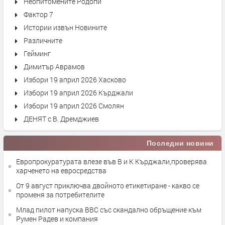
Неопитомените Родопи
Фактор 7
Истории извън Новините
Различните
Гейминг
Димитър Аврамов
Избори 19 април 2026 Хасково
Избори 19 април 2026 Кърджали
Избори 19 април 2026 Смолян
ДЕНЯТ с В. Дремджиев
Последни новини
Европрокуратурата влезе във В и К Кърджали,проверява
харченето на евросредства
От 9 август приключва двойното етикетиране - какво се
променя за потребителите
Млад пилот напуска ВВС със скандално обръщение към
Румен Радев и компания