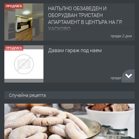
ПРЕДЛАГА
НАПЪЛНО ОБЗАВЕДЕН И
ОБОРУДВАН ТРИСТАЕН
АПАРТАМЕНТ В ЦЕНТЪРА НА ГР.
ХАСКОВО
преди 2 дни
ПРЕДЛАГА
Давам гараж под наем
преди 2 дни
ПРЕДЛАГА
№4120 Магазин/Офис под наем в кв.
Случайна рецепта
Любен Каравелов, Хасково-близо до
градската градина!
преди 2 дни
ПРЕДЛАГА
ПРОСТОРЕН ТРИСТАЕН