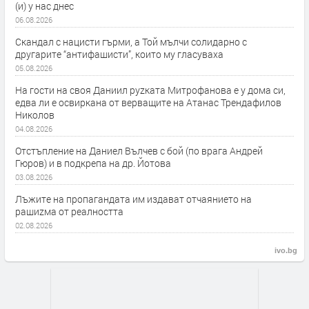
(и) у нас днес
06.08.2026
Скандал с нацисти гърми, а Той мълчи солидарно с
другарите “антифашисти”, които му гласуваха
05.08.2026
На гости на своя Даниил руzката Митрофанова е у дома си,
едва ли е освиркана от верващите на Атанас Трендафилов
Николов
04.08.2026
Отстъпление на Даниел Вълчев с бой (по врага Андрей
Гюров) и в подкрепа на др. Йотова
03.08.2026
Лъжите на пропагандата им издават отчаянието на
рашиzма от реалността
02.08.2026
ivo.bg