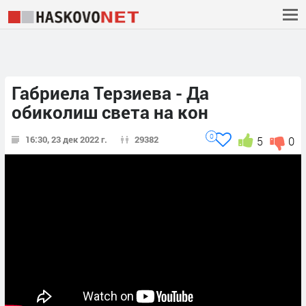
Габриела Терзиева - Да
обиколиш света на кон
0
16:30, 23 дек 2022 г.
29382
5
0