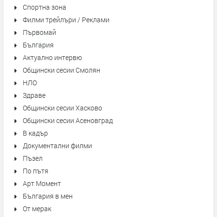
Спортна зона
Филми трейлъри / Реклами
Първомай
България
Актуално интервю
Общински сесии Смолян
НЛО
Здраве
Общински сесии Хасково
Общински сесии Асеновград
В кадър
Документални филми
Пъзел
По пътя
Арт Момент
България в мен
От мерак