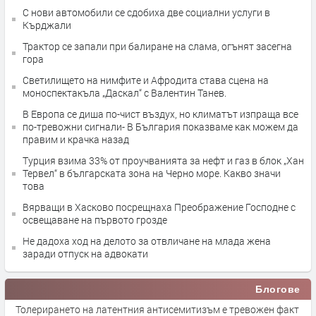
С нови автомобили се сдобиха две социални услуги в
Кърджали
Трактор се запали при балиране на слама, огънят засегна
гора
Светилището на нимфите и Афродита става сцена на
моноспектакъла „Даскал“ с Валентин Танев.
В Европа се диша по-чист въздух, но климатът изпраща все
по-тревожни сигнали- В България показваме как можем да
правим и крачка назад
Турция взима 33% от проучванията за нефт и газ в блок „Хан
Тервел“ в българската зона на Черно море. Какво значи
това
Вярващи в Хасково посрещнаха Преображение Господне с
освещаване на първото грозде
Не дадоха ход на делото за отвличане на млада жена
заради отпуск на адвокати
Блогове
Толерирането на латентния антисемитизъм е тревожен факт