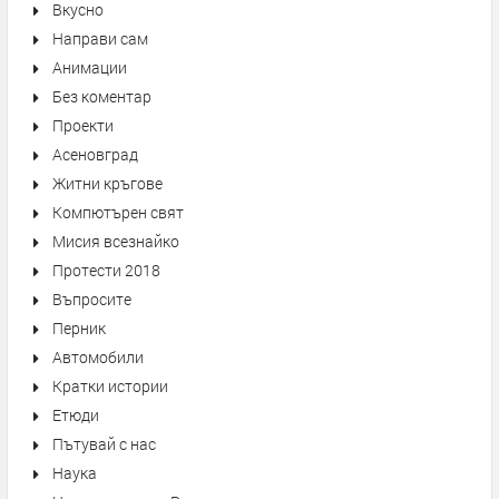
Вкусно
Направи сам
Анимации
Без коментар
Проекти
Асеновград
Житни кръгове
Компютърен свят
Мисия всезнайко
Протести 2018
Въпросите
Перник
Автомобили
Кратки истории
Етюди
Пътувай с нас
Наука