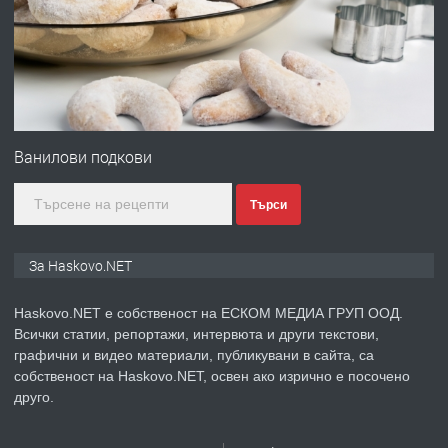
АПАРТАМЕНТ В НОВА СГРАДА КВ.
КУБА
преди 3 дни
ПРЕДЛАГА
Продавам парцел в гр. Хасково кв.
Хисаря до ток, вода,канализация,
Ванилови подкови
асфалт 0889 537 426
Търси
преди 3 дни
ПРЕДЛАГА
СГЛОБЯВАНЕ НА МЕБЕЛИ.
За Haskovo.NET
Haskovo.NET е собственост на ЕСКОМ МЕДИА ГРУП ООД.
Всички статии, репортажи, интервюта и други текстови,
преди 3 дни
графични и видео материали, публикувани в сайта, са
собственост на Haskovo.NET, освен ако изрично е посочено
ПРЕДЛАГА
№4119 Едностаен обзаведен
друго.
апартамент под наем в кв.
Училищни, гр. Хасково.