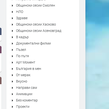
Общински сесии Смолян
НЛО
Здраве
Общински сесии Хасково
Общински сесии Асеновград
В кадър
Документални филми
Пъзел
По пътя
Арт Момент
България в мен
От мерак
Вкусно
Направи сам
Анимации
Без коментар
Проекти