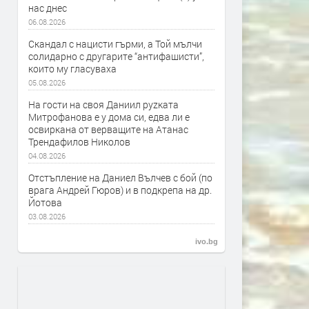
нас днес
06.08.2026
Скандал с нацисти гърми, а Той мълчи
солидарно с другарите “антифашисти”,
които му гласуваха
05.08.2026
На гости на своя Даниил руzката
Митрофанова е у дома си, едва ли е
освиркана от верващите на Атанас
Трендафилов Николов
04.08.2026
Отстъпление на Даниел Вълчев с бой (по
врага Андрей Гюров) и в подкрепа на др.
Йотова
03.08.2026
ivo.bg