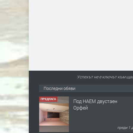
Успехът не е ключът към щас
Последни обяви
ПРЕДЛАГА
Под НАЕМ двустаен
Орфей
преди 1 