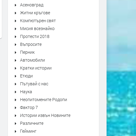
Асеновград
Житни кръгове
АЛТЕРНАТИВАТА С ИЛИЯН
АЛТЕРНАТИВАТА С КАЛИ
Компютърен свят
ВАСИЛЕВ | 03.07.2026
МАНОЛОВ | 01.07.2026
Мисия всезнайко
преди 1 месец
преди 1 месец
Протести 2018
Въпросите
Перник
Автомобили
Кратки истории
Етюди
Пътувай с нас
Наука
Неопитомените Родопи
Фактор 7
Истории извън Новините
Различните
Гейминг