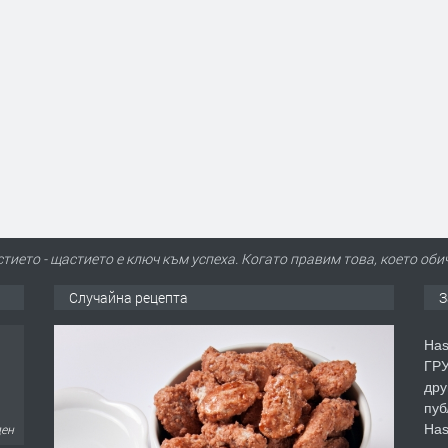
тието - щастието е ключ към успеха. Когато правим това, което оби
Случайна рецепта
З
Has
ГРУ
дру
пуб
Has
ден