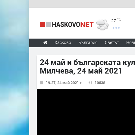
°C
27
Хасково
България
Светът
Нов
24 май и българската кул
Милчева, 24 май 2021
19:27, 24 май 2021 г.
10638