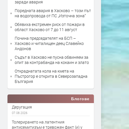
заради авария
Поредната авария в Хасково – този път
на водопровода от ПС „Източна зона“
Обявиха екстремен риск от пожари в
област Хасково от 7 до 11 август
Почина председателят на БСП –
Хасково и читалищен деец Славейко
Андонов
Съдът в Хасково не пусна обвиняем за
опит за контрабанда на кокаин и злато
Откраднатата кола на кмета на
Пъстрогор е открита в Северозападна
България
Блогове
Деругация
07.08.2026
Толерирането на латентния
антисемитизъм е тревожен факт (и) у