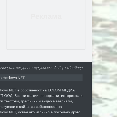
чаме, със сигурност ще успеем. -Алберт Швайцер
а Haskovo.NET
kovo.NET е собственост на ЕСКОМ МЕДИА
П ООД. Всички статии, репортажи, интервюта и
ги текстови, графични и видео материали,
ликувани в сайта, са собственост на
kovo.NET, освен ако изрично е посочено друго.