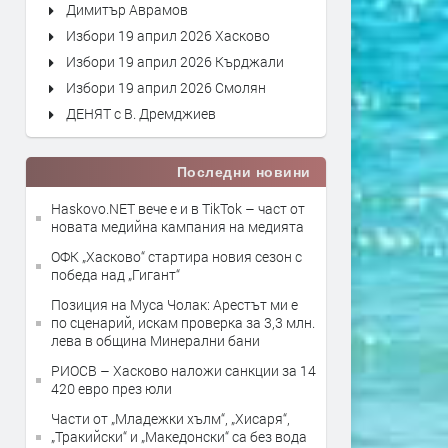
Димитър Аврамов
Избори 19 април 2026 Хасково
Избори 19 април 2026 Кърджали
Избори 19 април 2026 Смолян
ДЕНЯТ с В. Дремджиев
Последни новини
Haskovo.NET вече е и в TikTok – част от
новата медийна кампания на медията
ОФК „Хасково“ стартира новия сезон с
победа над „Гигант“
Позиция на Муса Чолак: Арестът ми е
по сценарий, искам проверка за 3,3 млн.
лева в община Минерални бани
РИОСВ – Хасково наложи санкции за 14
420 евро през юли
Части от „Младежки хълм“, „Хисаря“,
„Тракийски“ и „Македонски“ са без вода