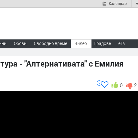
Календар
ини
Обяви
Свободно време
Видео
Градове
eTV
тура - "Алтернативата" с Емилия
0
0
2