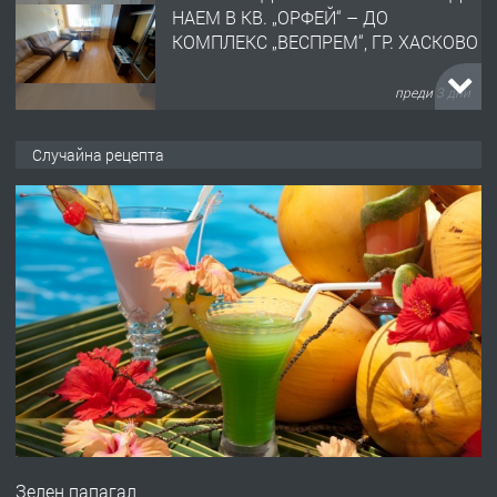
НАЕМ В КВ. „ОРФЕЙ“ – ДО
КОМПЛЕКС „ВЕСПРЕМ“, ГР. ХАСКОВО
преди 3 дни
ПРЕДЛАГА
НАПЪЛНО ОБЗАВЕДЕН И
Случайна рецепта
ОБОРУДВАН ТРИСТАЕН
АПАРТАМЕНТ В ЦЕНТЪРА НА ГР.
ХАСКОВО
преди 4 дни
ПРЕДЛАГА
Давам гараж под наем
преди 4 дни
ПРЕДЛАГА
№4120 Магазин/Офис под наем в кв.
Любен Каравелов, Хасково-близо до
Зелен папагал
градската градина!