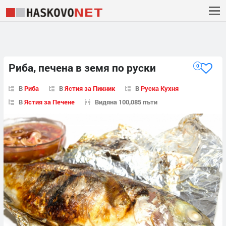
Риба, печена в земя по руски
0
В
Риба
В
Ястия за Пикник
В
Руска Кухня
В
Ястия за Печене
Видяна 100,085 пъти