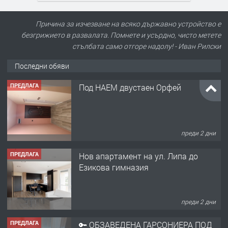
Причина за изчезване на всяко държавно устройство е
безгрижието в развалата. Помнете и усърдно, чисто метете
стълбата само отгоре надолу! - Иван Рилски
Последни обяви
ПРЕДЛАГА
Под НАЕМ двустаен Орфей
преди 2 дни
ПРЕДЛАГА
Нов апартамент на ул. Липа до
Езикова гимназия
преди 2 дни
ПРЕДЛАГА
🔑 ОБЗАВЕДЕНА ГАРСОНИЕРА ПОД