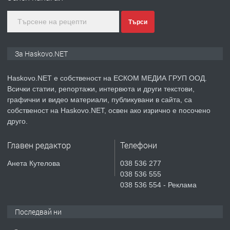
преди 4 дни
Търси
ПРЕДЛАГА
ПРОСТОРЕН ТРИСТАЕН
За Haskovo.NET
АПАРТАМЕНТ В НОВА СГРАДА КВ.
КУБА
Haskovo.NET е собственост на ЕСКОМ МЕДИА ГРУП ООД.
Всички статии, репортажи, интервюта и други текстови,
преди 5 дни
графични и видео материали, публикувани в сайта, са
собственост на Haskovo.NET, освен ако изрично е посочено
ПРЕДЛАГА
Продавам парцел в гр. Хасково кв.
друго.
Хисаря до ток, вода,канализация,
асфалт 0889 537 426
Главен редактор
Телефони
преди 5 дни
Анета Кутелова
038 536 277
038 536 555
ПРЕДЛАГА
СГЛОБЯВАНЕ НА МЕБЕЛИ.
038 536 554 - Реклама
Последвай ни
преди 5 дни