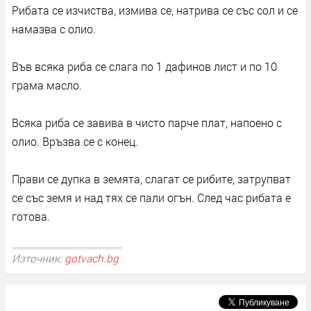
Рибата се изчиства, измива се, натрива се със сол и се
намазва с олио.
Във всяка риба се слага по 1 дафинов лист и по 10
грама масло.
Всяка риба се завива в чисто парче плат, напоено с
олио. Връзва се с конец.
Прави се дупка в земята, слагат се рибите, затрупват
се със земя и над тях се пали огън. След час рибата е
готова.
Източник:
gotvach.bg