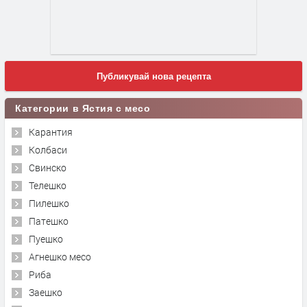
Публикувай нова рецепта
Категории в Ястия с месо
Карантия
Колбаси
Свинско
Телешко
Пилешко
Патешко
Пуешко
Агнешко месо
Риба
Заешко