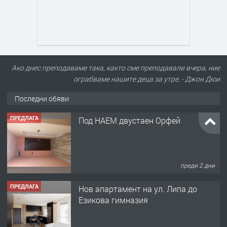
Ако днес преподаваме така, както сме преподавали вчера, ние
ограбваме нашите деца за утре. - Джон Дюи
Последни обяви
ПРЕДЛАГА
Под НАЕМ двустаен Орфей
преди 2 дни
ПРЕДЛАГА
Нов апартамент на ул. Липа до
Езикова гимназия