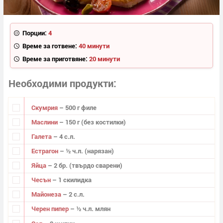
Порции:
4
Време за готвене:
40 минути
Време за приготвяне:
20 минути
Необходими продукти
Скумрия
– 500 г филе
Маслини
– 150 г (без костилки)
Галета
– 4 с.л.
Естрагон
– ½ ч.л. (нарязан)
Яйца
– 2 бр. (твърдо сварени)
Чесън
– 1 скилидка
Майонеза
– 2 с.л.
Черен пипер
– ½ ч.л. млян