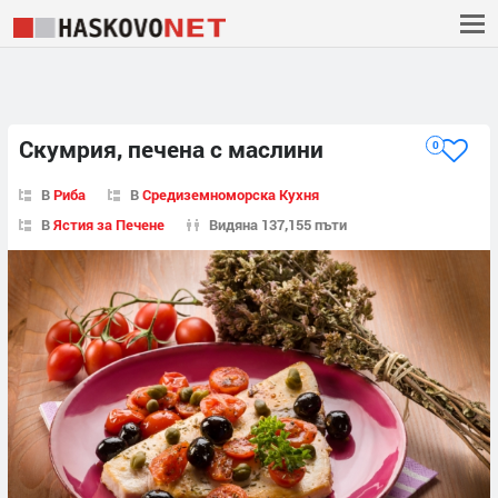
Скумрия, печена с маслини
0
В
Риба
В
Средиземноморска Кухня
В
Ястия за Печене
Видяна 137,155 пъти