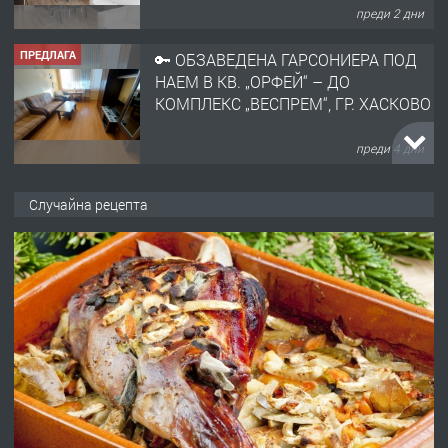
преди 2 дни
ПРЕДЛАГА
🔑 ОБЗАВЕДЕНА ГАРСОНИЕРА ПОД
НАЕМ В КВ. „ОРФЕЙ“ – ДО
КОМПЛЕКС „ВЕСПРЕМ“, ГР. ХАСКОВО
преди 4 дни
ПРЕДЛАГА
НАПЪЛНО ОБЗАВЕДЕН И
Случайна рецепта
ОБОРУДВАН ТРИСТАЕН
АПАРТАМЕНТ В ЦЕНТЪРА НА ГР.
ХАСКОВО
преди 5 дни
ПРЕДЛАГА
Давам гараж под наем
преди 5 дни