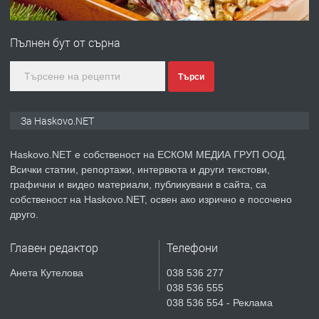
ПРЕДЛАГА
№4120 Магазин/Офис под наем в кв.
Любен Каравелов, Хасково-близо до
Пълнен бут от сърна
градската градина!
преди 5 дни
Търси
ПРЕДЛАГА
ПРОСТОРЕН ТРИСТАЕН
За Haskovo.NET
АПАРТАМЕНТ В НОВА СГРАДА КВ.
КУБА
Haskovo.NET е собственост на ЕСКОМ МЕДИА ГРУП ООД.
Всички статии, репортажи, интервюта и други текстови,
преди 6 дни
графични и видео материали, публикувани в сайта, са
собственост на Haskovo.NET, освен ако изрично е посочено
ПРЕДЛАГА
Продавам парцел в гр. Хасково кв.
друго.
Хисаря до ток, вода,канализация,
асфалт 0889 537 426
Главен редактор
Телефони
преди 6 дни
Анета Кутелова
038 536 277
038 536 555
ПРЕДЛАГА
СГЛОБЯВАНЕ НА МЕБЕЛИ.
038 536 554 - Реклама