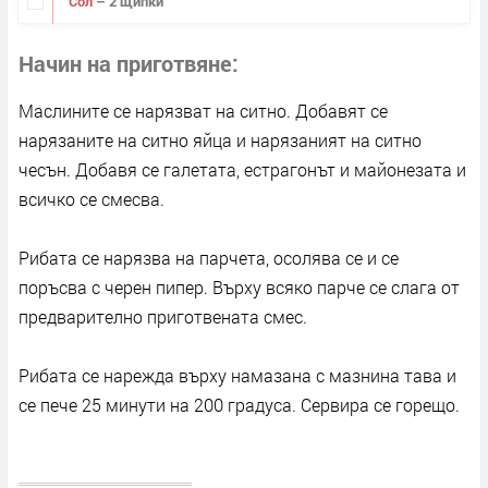
Сол
– 2 щипки
Начин на приготвяне
Маслините се нарязват на ситно. Добавят се
нарязаните на ситно яйца и нарязаният на ситно
чесън. Добавя се галетата, естрагонът и майонезата и
всичко се смесва.
Рибата се нарязва на парчета, осолява се и се
поръсва с черен пипер. Върху всяко парче се слага от
предварително приготвената смес.
Рибата се нарежда върху намазана с мазнина тава и
се пече 25 минути на 200 градуса. Сервира се горещо.