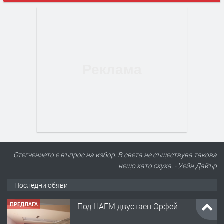
Отегчението е въпрос на избор. В света не съществува такова
нещо като скука. - Уейн Дайър
Последни обяви
ПРЕДЛАГА
Под НАЕМ двустаен Орфей