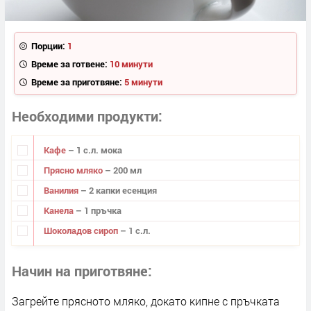
Порции:
1
Време за готвене:
10 минути
Време за приготвяне:
5 минути
Необходими продукти
Кафе
– 1 с.л. мока
Прясно мляко
– 200 мл
Ванилия
– 2 капки есенция
Канела
– 1 пръчка
Шоколадов сироп
– 1 с.л.
Начин на приготвяне
Загрейте прясното мляко, докато кипне с пръчката