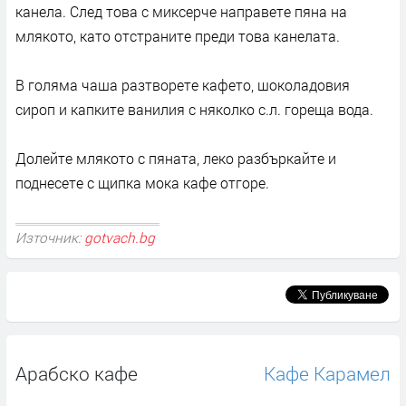
канела. След това с миксерче направете пяна на
млякото, като отстраните преди това канелата.
В голяма чаша разтворете кафето, шоколадовия
сироп и капките ванилия с няколко с.л. гореща вода.
Долейте млякото с пяната, леко разбъркайте и
поднесете с щипка мока кафе отгоре.
Източник:
gotvach.bg
Арабско кафе
Кафе Карамел