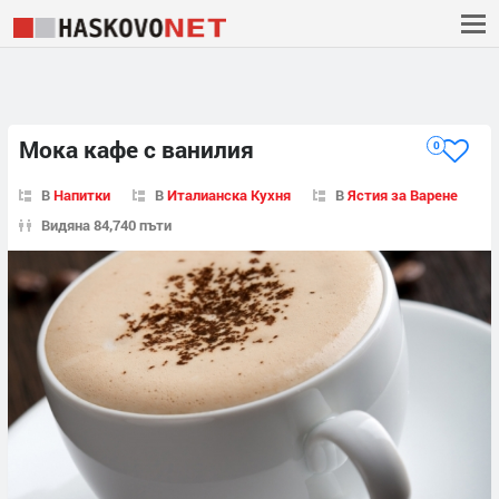
Мока кафе с ванилия
0
В
Напитки
В
Италианска Кухня
В
Ястия за Варене
Видяна 84,740 пъти