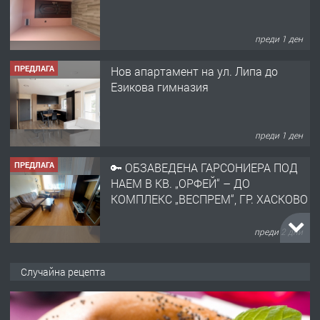
преди 1 ден
ПРЕДЛАГА
Нов апартамент на ул. Липа до
Езикова гимназия
преди 1 ден
ПРЕДЛАГА
🔑 ОБЗАВЕДЕНА ГАРСОНИЕРА ПОД
НАЕМ В КВ. „ОРФЕЙ“ – ДО
КОМПЛЕКС „ВЕСПРЕМ“, ГР. ХАСКОВО
преди 2 дни
ПРЕДЛАГА
НАПЪЛНО ОБЗАВЕДЕН И
Случайна рецепта
ОБОРУДВАН ТРИСТАЕН
АПАРТАМЕНТ В ЦЕНТЪРА НА ГР.
ХАСКОВО