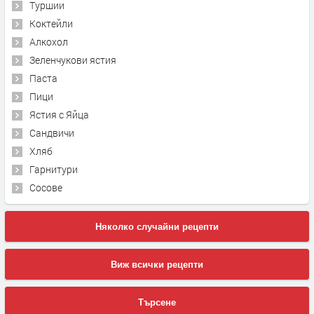
Туршии
Коктейли
Алкохол
Зеленчукови ястия
Паста
Пици
Ястия с Яйца
Сандвичи
Хляб
Гарнитури
Сосове
Няколко случайни рецепти
Виж всички рецепти
Търсене