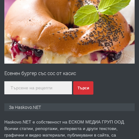
преди 3 дни
ПРЕДЛАГА
Давам гараж под наем
преди 3 дни
ПРЕДЛАГА
№4120 Магазин/Офис под наем в кв.
Любен Каравелов, Хасково-близо до
Есенен бургер със сос от касис
градската градина!
преди 3 дни
Търси
ПРЕДЛАГА
ПРОСТОРЕН ТРИСТАЕН
За Haskovo.NET
АПАРТАМЕНТ В НОВА СГРАДА КВ.
КУБА
Haskovo.NET е собственост на ЕСКОМ МЕДИА ГРУП ООД.
Всички статии, репортажи, интервюта и други текстови,
преди 4 дни
графични и видео материали, публикувани в сайта, са