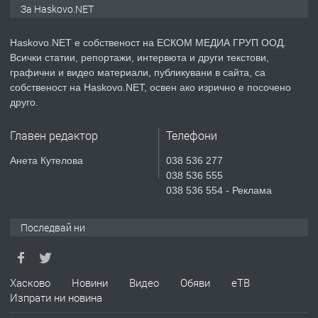
За Haskovo.NET
Haskovo.NET е собственост на ЕСКОМ МЕДИА ГРУП ООД.
Всички статии, репортажи, интервюта и други текстови,
преди 2 дни
графични и видео материали, публикувани в сайта, са
собственост на Haskovo.NET, освен ако изрично е посочено
ПРЕДЛАГА
№4119 Едностаен обзаведен
друго.
апартамент под наем в кв.
Училищни, гр. Хасково.
Главен редактор
Телефони
преди 2 дни
Анета Кутелова
038 536 277
038 536 555
ПРЕДЛАГА
Къртене на бетон! Събаряне на
038 536 554 - Реклама
сгради!
Последвай ни
преди 2 дни
ПРЕДЛАГА
Хасково
Новини
Видео
Обяви
еТВ
Апартамент за продажба
Изпрати ни новина