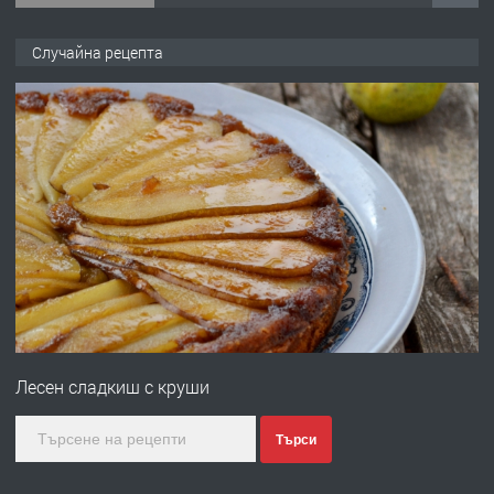
ПРЕДЛАГА
№4120 Магазин/Офис под наем в кв.
Случайна рецепта
Любен Каравелов, Хасково-близо до
градската градина!
преди 1 ден
ПРЕДЛАГА
ПРОСТОРЕН ТРИСТАЕН
АПАРТАМЕНТ В НОВА СГРАДА КВ.
КУБА
преди 2 дни
ПРЕДЛАГА
Продавам парцел в гр. Хасково кв.
Хисаря до ток, вода,канализация,
Лесен сладкиш с круши
асфалт 0889 537 426
преди 2 дни
Търси
ПРЕДЛАГА
СГЛОБЯВАНЕ НА МЕБЕЛИ.