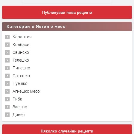
Публикувай нова рецепта
Категории в Ястия с месо
Карантия
Колбаси
Свинско
Телешко
Пилешко
Патешко
Пуешко
Агнешко месо
Риба
Заешко
Дивеч
Няколко случайни рецепти