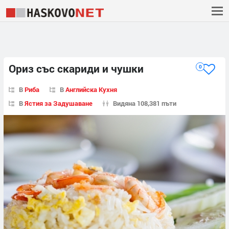
Ориз със скариди и чушки
0
В
Риба
В
Английска Кухня
В
Ястия за Задушаване
Видяна 108,381 пъти