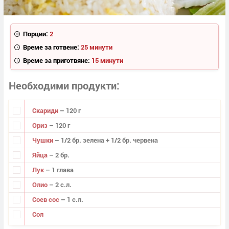
Порции:
2
Време за готвене:
25 минути
Време за приготвяне:
15 минути
Необходими продукти
Скариди
– 120 г
Ориз
– 120 г
Чушки
– 1/2 бр. зелена + 1/2 бр. червена
Яйца
– 2 бр.
Лук
– 1 глава
Олио
– 2 с.л.
Соев сос
– 1 с.л.
Сол