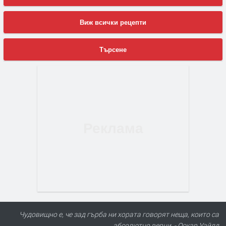
Виж всички рецепти
Търсене
Чудовищно е, че зад гърба ни хората говорят неща, които са
абсолютно верни. - Оскар Уайлд