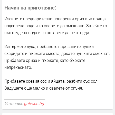
Начин на приготвяне
Изсипете предварително попарения ориз във вряща
подсолена вода и го сварете до омекване. Залейте го
със студена вода и го оставете да се отцеди.
Изпържете лука, прибавете нарязаните чушки,
скаридите и пържете сместа, докато чушките омекнат.
Прибавете ориза и пържете, като бъркате
непрекъснато.
Прибавете соевия сос и яйцата, разбити със сол.
Задушете още малко и свалете от огъня.
Източник:
gotvach.bg