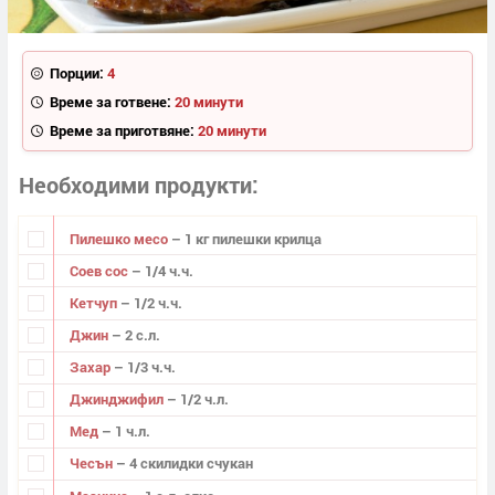
Порции:
4
Време за готвене:
20 минути
Време за приготвяне:
20 минути
Необходими продукти
Пилешко месо
– 1 кг пилешки крилца
Соев сос
– 1/4 ч.ч.
Кетчуп
– 1/2 ч.ч.
Джин
– 2 с.л.
Захар
– 1/3 ч.ч.
Джинджифил
– 1/2 ч.л.
Мед
– 1 ч.л.
Чесън
– 4 скилидки счукан