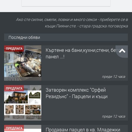
Ако сте силни, смели, ловки и много секси - приберете се в
къщи.Пияни сте. - стара градска поговорка
Последни обяви
ПРЕДЛАГА
Къртене на бани,кухни,стени, бетон,
панел ...!
преди 12 часа
ПРЕДЛАГА
Затворен комплекс "Орфей
Резидънс" - Парцели и къщи
преди 12 часа
ПРЕДЛАГА
Продавам парцел в кв. Младежки