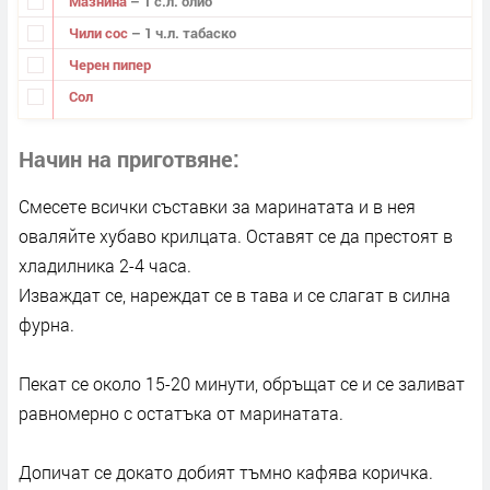
Мазнина
– 1 с.л. олио
Чили сос
– 1 ч.л. табаско
Черен пипер
Сол
Начин на приготвяне
Смесете всички съставки за маринатата и в нея
оваляйте хубаво крилцата. Оставят се да престоят в
хладилника 2-4 часа.
Изваждат се, нареждат се в тава и се слагат в силна
фурна.
Пекат се около 15-20 минути, обръщат се и се заливат
равномерно с остатъка от маринатата.
Допичат се докато добият тъмно кафява коричка.