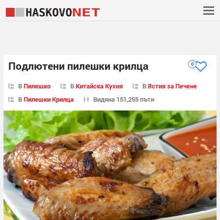
Подлютени пилешки крилца
0
В
Пилешко
В
Китайска Кухня
В
Ястия за Печене
В
Пилешки Крилца
Видяна 151,255 пъти