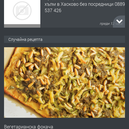
хълм в Хасково без посредници 0889
537 426
преди 12 часа
ПРЕДЛАГА
Давам обзаведено жилище за жена
Случайна рецепта
без брокери 0889 537 426
преди 12 часа
ПРЕДЛАГА
Под НАЕМ двустаен Орфей
преди 3 дни
ПРЕДЛАГА
Нов апартамент на ул. Липа до
Езикова гимназия
Вегетарианска фокача