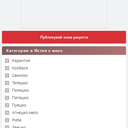
Публикувай нова рецепта
Категории в Ястия с месо
Карантия
Колбаси
Свинско
Телешко
Пилешко
Патешко
Пуешко
Агнешко месо
Риба
Заешко