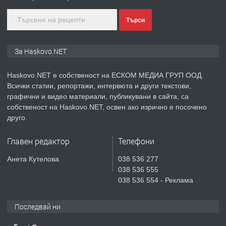
преди 3 дни
Търси
ПРЕДЛАГА
🔑 ОБЗАВЕДЕНА ГАРСОНИЕРА ПОД
За Haskovo.NET
НАЕМ В КВ. „ОРФЕЙ“ – ДО
КОМПЛЕКС „ВЕСПРЕМ“, ГР. ХАСКОВО
Haskovo.NET е собственост на ЕСКОМ МЕДИА ГРУП ООД.
Всички статии, репортажи, интервюта и други текстови,
преди 4 дни
графични и видео материали, публикувани в сайта, са
собственост на Haskovo.NET, освен ако изрично е посочено
ПРЕДЛАГА
НАПЪЛНО ОБЗАВЕДЕН И
друго.
ОБОРУДВАН ТРИСТАЕН
АПАРТАМЕНТ В ЦЕНТЪРА НА ГР.
Главен редактор
Телефони
ХАСКОВО
преди 5 дни
Анета Кутелова
038 536 277
038 536 555
ПРЕДЛАГА
Давам гараж под наем
038 536 554 - Реклама
Последвай ни
преди 5 дни