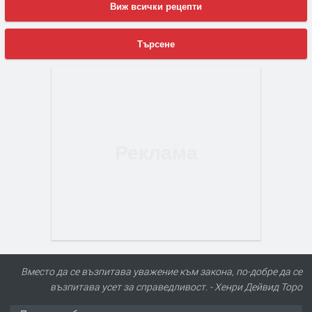
Виж всички рецепти
Търсене
Вместо да се възпитава уважение към закона, по-добре да се
възпитава усет за справедливост. - Хенри Дейвид Торо