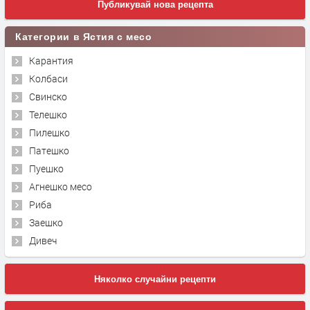
Публикувай нова рецепта
Категории в Ястия с месо
Карантия
Колбаси
Свинско
Телешко
Пилешко
Патешко
Пуешко
Агнешко месо
Риба
Заешко
Дивеч
Няколко случайни рецепти