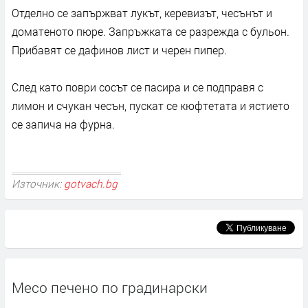
Отделно се запържват лукът, керевизът, чесънът и
доматеното пюре. Запръжката се разрежда с бульон.
Прибавят се дафинов лист и черен пипер.
След като поври сосът се пасира и се подправя с
лимон и счукан чесън, пускат се кюфтетата и ястието
се запича на фурна.
Източник:
gotvach.bg
Месо печено по градинарски