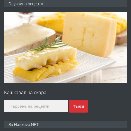
НАПЪЛНО ОБЗАВЕДЕН И
Случайна рецепта
ОБОРУДВАН ТРИСТАЕН
АПАРТАМЕНТ В ЦЕНТЪРА НА ГР.
ХАСКОВО
преди 2 дни
ПРЕДЛАГА
Давам гараж под наем
преди 2 дни
ПРЕДЛАГА
№4120 Магазин/Офис под наем в кв.
Любен Каравелов, Хасково-близо до
Кашкавал на скара
градската градина!
преди 2 дни
Търси
ПРЕДЛАГА
ПРОСТОРЕН ТРИСТАЕН
За Haskovo.NET
АПАРТАМЕНТ В НОВА СГРАДА КВ.