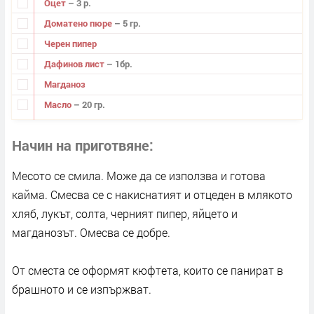
Оцет
– 3 р.
Доматено пюре
– 5 гр.
Черен пипер
Дафинов лист
– 1бр.
Магданоз
Масло
– 20 гр.
Начин на приготвяне
Месото се смила. Може да се използва и готова
кайма. Смесва се с накиснатият и отцеден в млякото
хляб, лукът, солта, черният пипер, яйцето и
магданозът. Омесва се добре.
От сместа се оформят кюфтета, които се панират в
брашното и се изпържват.