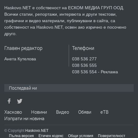
КУБА
Haskovo.NET е собственост на ЕСКОМ МЕДИА ГРУП ООД.
Всички статии, репортажи, интервюта и други текстови,
преди 3 дни
графични и видео материали, публикувани в сайта, са
собственост на Haskovo.NET, освен ако изрично е посочено
ПРЕДЛАГА
Продавам парцел в гр. Хасково кв.
друго.
Хисаря до ток, вода,канализация,
асфалт 0889 537 426
Главен редактор
Телефони
преди 3 дни
Анета Кутелова
038 536 277
038 536 555
ПРЕДЛАГА
СГЛОБЯВАНЕ НА МЕБЕЛИ.
038 536 554 - Реклама
Последвай ни
преди 3 дни
ПРЕДЛАГА
Хасково
Новини
Видео
Обяви
еТВ
№4119 Едностаен обзаведен
Изпрати ни новина
апартамент под наем в кв.
Училищни, гр. Хасково.
© Copyright
Haskovo.NET
Пълна версия
Етичен кодекс
Общи условия
Поверителност