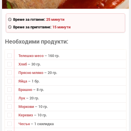
Време за готвене:
25 минути
Време за приготвяне:
15 минути
Необходими продукти
Телешко месо
– 160 гр.
Хляб
– 30 гр.
Прясно мляко
– 20 гр.
Яйца
– 1 бр.
Брашно
– 8 гр.
Лук
– 20 гр.
Моркови
– 10 гр.
Керевиз
– 10 гр.
Чесън
– 1 скилидка