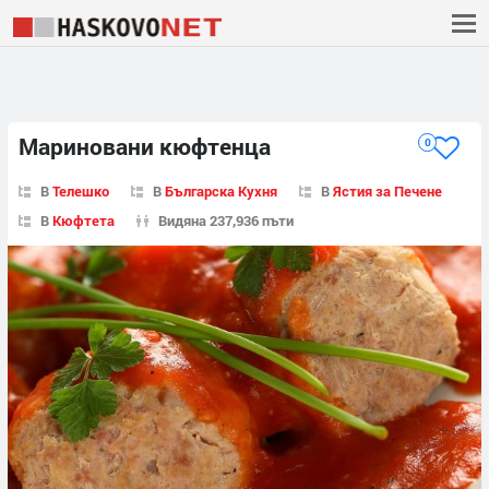
Мариновани кюфтенца
0
В
Телешко
В
Българска Кухня
В
Ястия за Печене
В
Кюфтета
Видяна 237,936 пъти