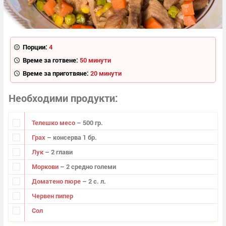
Порции:
4
Време за готвене:
50 минути
Време за приготвяне:
20 минути
Необходими продукти
Телешко месо
– 500 гр.
Грах
– консерва 1 бр.
Лук
– 2 глави
Моркови
– 2 средно големи
Доматено пюре
– 2 с. л.
Червен пипер
Сол