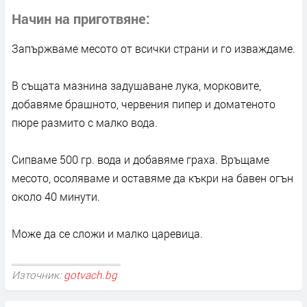
Начин на приготвяне
Запържваме месото от всички страни и го изваждаме.
В същата мазнина задушаване лука, морковите,
добавяме брашното, червения пипер и доматеното
пюре размито с малко вода.
Сипваме 500 гр. вода и добавяме граха. Връщаме
месото, осоляваме и оставяме да къкри на бавен огън
около 40 минути.
Може да се сложи и малко царевица.
Източник:
gotvach.bg