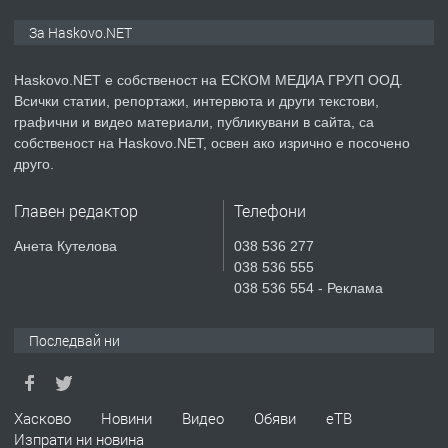
ПРЕДЛАГА
ПРОСТОРЕН ТРИСТАЕН
За Haskovo.NET
АПАРТАМЕНТ В НОВА СГРАДА КВ.
КУБА
Haskovo.NET е собственост на ЕСКОМ МЕДИА ГРУП ООД.
Всички статии, репортажи, интервюта и други текстови,
преди 3 дни
графични и видео материали, публикувани в сайта, са
собственост на Haskovo.NET, освен ако изрично е посочено
ПРЕДЛАГА
Продавам парцел в гр. Хасково кв.
друго.
Хисаря до ток, вода,канализация,
асфалт 0889 537 426
Главен редактор
Телефони
преди 3 дни
Анета Кутелова
038 536 277
038 536 555
ПРЕДЛАГА
СГЛОБЯВАНЕ НА МЕБЕЛИ.
038 536 554 - Реклама
Последвай ни
преди 3 дни
ПРЕДЛАГА
Хасково
Новини
Видео
Обяви
еТВ
№4119 Едностаен обзаведен
Изпрати ни новина
апартамент под наем в кв.