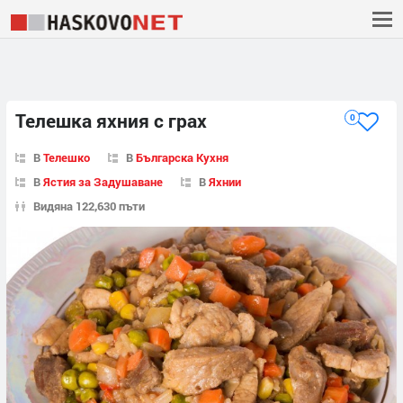
Телешка яхния с грах
0
В
Телешко
В
Българска Кухня
В
Ястия за Задушаване
В
Яхнии
Видяна 122,630 пъти