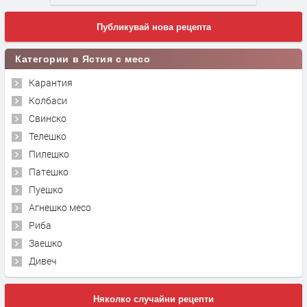
Публикувай нова рецепта
Категории в Ястия с месо
Карантия
Колбаси
Свинско
Телешко
Пилешко
Патешко
Пуешко
Агнешко месо
Риба
Заешко
Дивеч
Няколко случайни рецепти