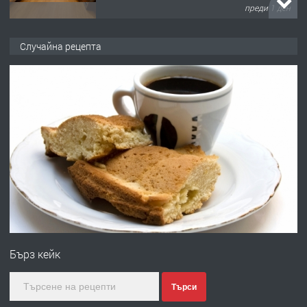
преди 1 ден
ПРЕДЛАГА
НАПЪЛНО ОБЗАВЕДЕН И
Случайна рецепта
ОБОРУДВАН ТРИСТАЕН
АПАРТАМЕНТ В ЦЕНТЪРА НА ГР.
ХАСКОВО
преди 2 дни
ПРЕДЛАГА
Давам гараж под наем
преди 2 дни
ПРЕДЛАГА
№4120 Магазин/Офис под наем в кв.
Любен Каравелов, Хасково-близо до
Бърз кейк
градската градина!
преди 2 дни
Търси