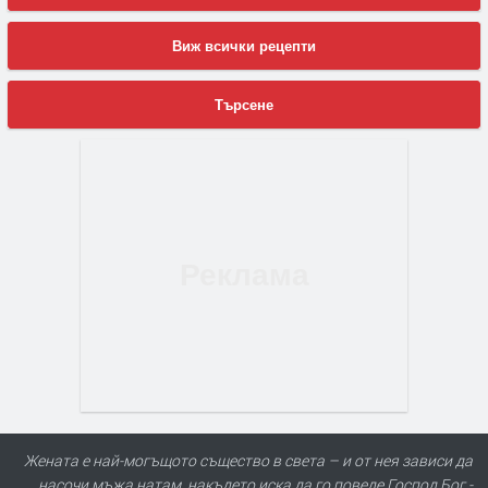
Виж всички рецепти
Търсене
Жената е най-могъщото същество в света – и от нея зависи да
насочи мъжа натам, накъдето иска да го поведе Господ Бог -