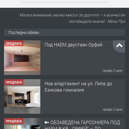
Малко внимание, малко мисъл за другите — и всичко би
изглеждало иначе! - Мечо Пух
Последни обяви
ПРЕДЛАГА
Под НАЕМ двустаен Орфей
преди 2 дни
ПРЕДЛАГА
Нов апартамент на ул. Липа до
Езикова гимназия
преди 2 дни
ПРЕДЛАГА
🔑 ОБЗАВЕДЕНА ГАРСОНИЕРА ПОД
НАЕМ В КВ. „ОРФЕЙ“ – ДО