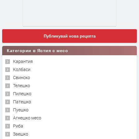
Публикувай нова рецепта
Категории в Ястия с месо
Карантия
Колбаси
Свинско
Телешко
Пилешко
Патешко
Пуешко
Агнешко месо
Риба
Заешко