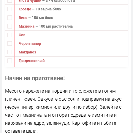
Люти чушки
– 3 - 4 слабо люти
Грозде
– 10 зърна бяло
Вино
– 150 мл бяло
Мазнина
– 100 мл растителна
Сол
Черен пипер
Магданоз
Градински чай
Начин на приготвяне
Месото нарежете на порции и го сложете в голям
глинен гювеч. Овкусете със сол и подправки на вкус
(черен пипер, кимион или други по избор). Залейте с
част от мазнината и отгоре подредете измитите и
нарязани на едро, зеленчуци. Картофите и гъбите
оставете цели.