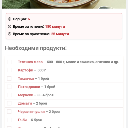
Порции:
6
Време за готвене:
180 минути
Време за приготвяне:
25 минути
Необходими продукти
Телешко месо
– 600 - 800 г, може и свинско, агнешко и др.
Картофи
– 500 г
Тиквички
– 1 брой
Патладжани
– 1 брой
Моркови
– 3 - 4 броя
Домати
– 2 броя
Червени чушки
– 2 броя
Гъби
– 6 броя