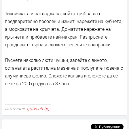
Тиквичката и патладжана, който трябва да е
предварително посолен и измит, нарежете на кубчета,
а морковите на кръгчета. Доматите нарежете на
кръгчета и прибавете най-накрая. Разпръснете
гроздовите зърна и сложете зелените подправки.
Пуснете няколко люти чушки, залейте с виното,
останалата растителна мазнина и похлупете гювеча с
алуминиево фолио. Сложете капака и сложете да се
пече на 200 градуса за 3 часа.
Източник:
gotvach.bg