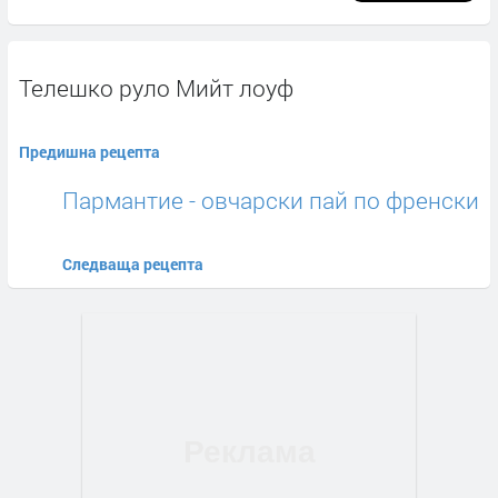
Телешко руло Mийт лоуф
Предишна рецепта
Пармантие - овчарски пай по френски
Следваща рецепта