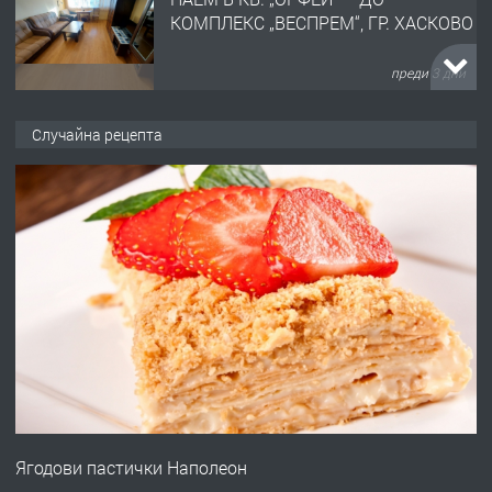
КОМПЛЕКС „ВЕСПРЕМ“, ГР. ХАСКОВО
преди 3 дни
ПРЕДЛАГА
НАПЪЛНО ОБЗАВЕДЕН И
Случайна рецепта
ОБОРУДВАН ТРИСТАЕН
АПАРТАМЕНТ В ЦЕНТЪРА НА ГР.
ХАСКОВО
преди 4 дни
ПРЕДЛАГА
Давам гараж под наем
преди 4 дни
ПРЕДЛАГА
№4120 Магазин/Офис под наем в кв.
Любен Каравелов, Хасково-близо до
Ягодови пастички Наполеон
градската градина!