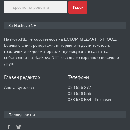
преди 4 дни
Търси
ПРЕДЛАГА
ПРОСТОРЕН ТРИСТАЕН
За Haskovo.NET
АПАРТАМЕНТ В НОВА СГРАДА КВ.
КУБА
Haskovo.NET е собственост на ЕСКОМ МЕДИА ГРУП ООД.
Всички статии, репортажи, интервюта и други текстови,
преди 5 дни
графични и видео материали, публикувани в сайта, са
собственост на Haskovo.NET, освен ако изрично е посочено
ПРЕДЛАГА
Продавам парцел в гр. Хасково кв.
друго.
Хисаря до ток, вода,канализация,
асфалт 0889 537 426
Главен редактор
Телефони
преди 5 дни
Анета Кутелова
038 536 277
038 536 555
ПРЕДЛАГА
СГЛОБЯВАНЕ НА МЕБЕЛИ.
038 536 554 - Реклама
Последвай ни
преди 5 дни