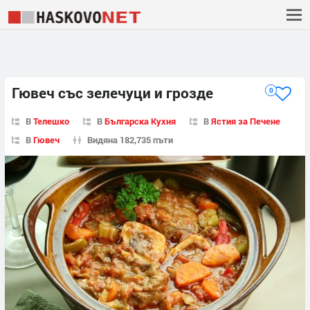
Гювеч със зелечуци и грозде
0
В
Телешко
В
Българска Кухня
В
Ястия за Печене
В
Гювеч
Видяна 182,735 пъти