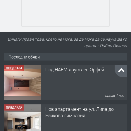
Винаги правя това, което не мога, за да мога да се науча да го
правя. - Пабло Пикасо
Последни обяви
ПРЕДЛАГА
Под НАЕМ двустаен Орфей
преди 1 час
ПРЕДЛАГА
Нов апартамент на ул. Липа до
Езикова гимназия