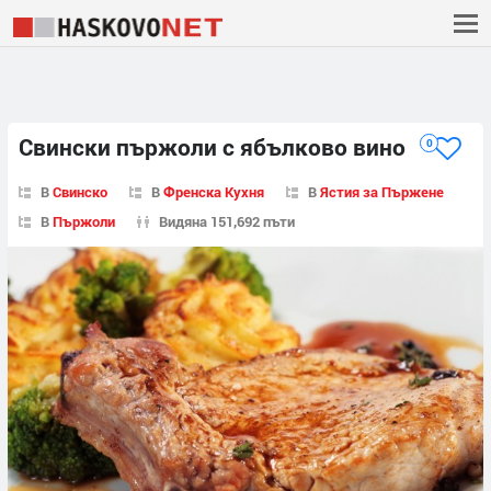
Свински пържоли с ябълково вино
0
В
Свинско
В
Френска Кухня
В
Ястия за Пържене
В
Пържоли
Видяна 151,692 пъти