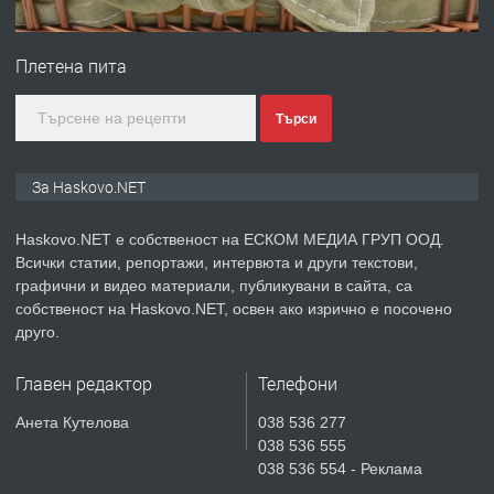
ПРЕДЛАГА
№4120 Магазин/Офис под наем в кв.
Любен Каравелов, Хасково-близо до
Плетена пита
градската градина!
преди 2 дни
Търси
ПРЕДЛАГА
ПРОСТОРЕН ТРИСТАЕН
За Haskovo.NET
АПАРТАМЕНТ В НОВА СГРАДА КВ.
КУБА
Haskovo.NET е собственост на ЕСКОМ МЕДИА ГРУП ООД.
Всички статии, репортажи, интервюта и други текстови,
преди 3 дни
графични и видео материали, публикувани в сайта, са
собственост на Haskovo.NET, освен ако изрично е посочено
ПРЕДЛАГА
Продавам парцел в гр. Хасково кв.
друго.
Хисаря до ток, вода,канализация,
асфалт 0889 537 426
Главен редактор
Телефони
преди 3 дни
Анета Кутелова
038 536 277
038 536 555
ПРЕДЛАГА
СГЛОБЯВАНЕ НА МЕБЕЛИ.
038 536 554 - Реклама