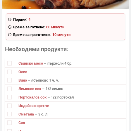
Порции:
4
Време за готвене:
60 минути
Време за приготвяне:
10 минути
Необходими продукти
Свинско месо
– пържоли 4 бр.
Олио
Вино
– ябълково 1 ч. ч.
Лимонов сок
– 1/2 лимон
Портокалов сок
– 1/2 портокал
Индийско орехче
Сметана
– 3 с. л.
Сол