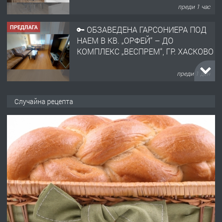
преди 1 час
ПРЕДЛАГА
🔑 ОБЗАВЕДЕНА ГАРСОНИЕРА ПОД
НАЕМ В КВ. „ОРФЕЙ“ – ДО
КОМПЛЕКС „ВЕСПРЕМ“, ГР. ХАСКОВО
преди 1 ден
ПРЕДЛАГА
НАПЪЛНО ОБЗАВЕДЕН И
Случайна рецепта
ОБОРУДВАН ТРИСТАЕН
АПАРТАМЕНТ В ЦЕНТЪРА НА ГР.
ХАСКОВО
преди 2 дни
ПРЕДЛАГА
Давам гараж под наем
преди 2 дни