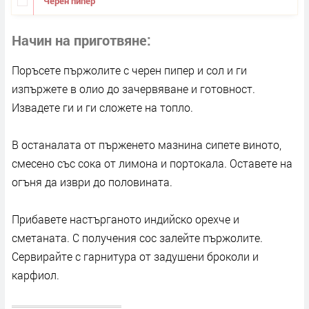
Черен пипер
Начин на приготвяне
Поръсете пържолите с черен пипер и сол и ги
изпържете в олио до зачервяване и готовност.
Извадете ги и ги сложете на топло.
В останалата от пърженето мазнина сипете виното,
смесено със сока от лимона и портокала. Оставете на
огъня да изври до половината.
Прибавете настърганото индийско орехче и
сметаната. С получения сос залейте пържолите.
Сервирайте с гарнитура от задушени броколи и
карфиол.