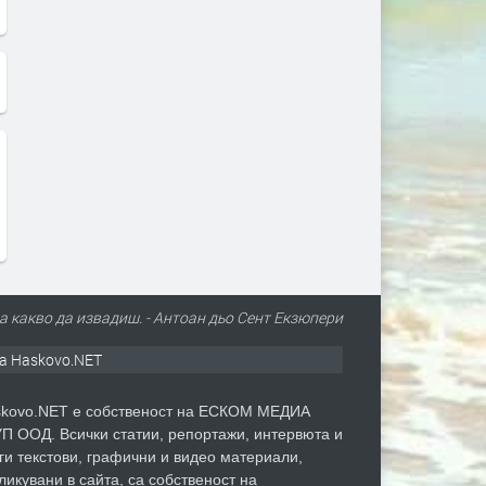
а какво да извадиш. - Антоан дьо Сент Екзюпери
а Haskovo.NET
kovo.NET е собственост на ЕСКОМ МЕДИА
П ООД. Всички статии, репортажи, интервюта и
ги текстови, графични и видео материали,
ликувани в сайта, са собственост на