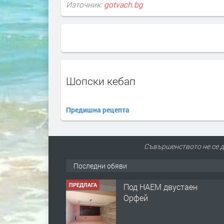
Източник:
gotvach.bg
Шопски кебап
Предишна рецепта
Съвършенството не се до
Последни обяви
ПРЕДЛАГА
Под НАЕМ двустаен
Орфей