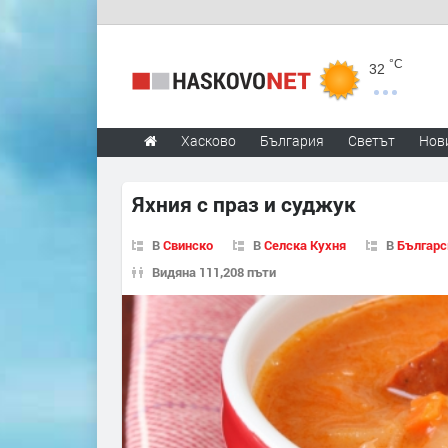
°C
32
Хасково
България
Светът
Нов
Яхния с праз и суджук
В
Свинско
В
Селска Кухня
В
Българс
Видяна 111,208 пъти