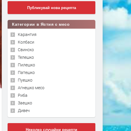
Публикувай нова рецепта
Категории в Ястия с месо
Карантия
Колбаси
Свинско
Телешко
Пилешко
Патешко
Пуешко
Агнешко месо
Риба
Заешко
Дивеч
Няколко случайни рецепти