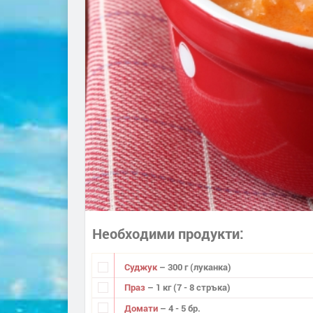
Необходими продукти
Суджук
– 300 г (луканка)
Праз
– 1 кг (7 - 8 стръка)
Домати
– 4 - 5 бр.