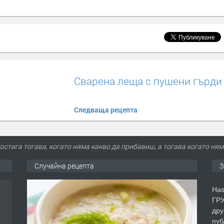
Сварена леща с пушени гърди
Следваща рецепта
стига тогава, когато няма какво да прибавиш, а тогава когато ням
Случайна рецепта
З
Has
ГРУ
дру
пуб