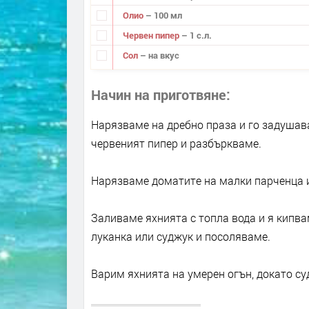
Олио
– 100 мл
Червен пипер
– 1 с.л.
Сол
– на вкус
Начин на приготвяне
Нарязваме на дребно праза и го задушав
червеният пипер и разбъркваме.
Нарязваме доматите на малки парченца и 
Заливаме яхнията с топла вода и я кипв
луканка или суджук и посоляваме.
Варим яхнията на умерен огън, докато су