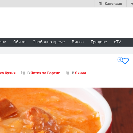
Календар
ини
Обяви
Свободно време
Видео
Градове
eTV
0
ка Кухня
В
Ястия за Варене
В
Яхнии