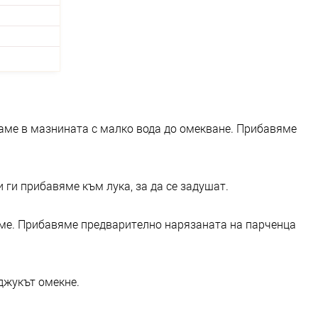
аме в мазнината с малко вода до омекване. Прибавяме
ги прибавяме към лука, за да се задушат.
аме. Прибавяме предварително нарязаната на парченца
джукът омекне.