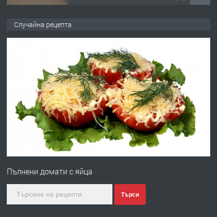
ПРЕДЛАГА
НАПЪЛНО ОБЗАВЕДЕН И
Случайна рецепта
ОБОРУДВАН ТРИСТАЕН
АПАРТАМЕНТ В ЦЕНТЪРА НА ГР.
ХАСКОВО
преди 3 дни
ПРЕДЛАГА
Давам гараж под наем
преди 3 дни
ПРЕДЛАГА
№4120 Магазин/Офис под наем в кв.
Любен Каравелов, Хасково-близо до
Пълнени домати с яйца
градската градина!
преди 3 дни
Търси
ПРЕДЛАГА
ПРОСТОРЕН ТРИСТАЕН