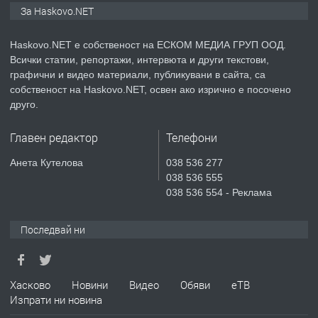
За Haskovo.NET
АПАРТАМЕНТ В НОВА СГРАДА КВ.
КУБА
Haskovo.NET е собственост на ЕСКОМ МЕДИА ГРУП ООД.
Всички статии, репортажи, интервюта и други текстови,
преди 4 дни
графични и видео материали, публикувани в сайта, са
собственост на Haskovo.NET, освен ако изрично е посочено
ПРЕДЛАГА
Продавам парцел в гр. Хасково кв.
друго.
Хисаря до ток, вода,канализация,
асфалт 0889 537 426
Главен редактор
Телефони
преди 4 дни
Анета Кутелова
038 536 277
038 536 555
ПРЕДЛАГА
СГЛОБЯВАНЕ НА МЕБЕЛИ.
038 536 554 - Реклама
Последвай ни
преди 4 дни
ПРЕДЛАГА
Хасково
Новини
Видео
Обяви
еТВ
№4119 Едностаен обзаведен
Изпрати ни новина
апартамент под наем в кв.
Училищни, гр. Хасково.