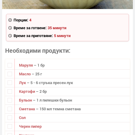
Порции:
4
Време за готвене:
35 минути
Време за приготвяне:
5 минути
Необходими продукти
Маруля
– 1 бр
Масло
– 25 г
Лук
– 5 - 6 стръка пресен лук
Картофи
– 2 бр
Бульон
– 1 л пилешки бульон
Сметана
– 150 мл темна сметана
Сол
Черен пипер