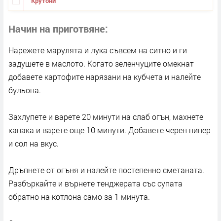
Крутони
Начин на приготвяне
Нарежете марулята и лука съвсем на ситно и ги
задушете в маслото. Когато зеленчуците омекнат
добавете картофите нарязани на кубчета и налейте
бульона.
Захлупете и варете 20 минути на слаб огън, махнете
капака и варете още 10 минути. Добавете черен пипер
и сол на вкус.
Дръпнете от огъня и налейте постепенно сметаната.
Разбъркайте и върнете тенджерата със супата
обратно на котлона само за 1 минута.