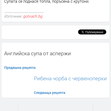
Супата се поднася топла, поръсена с крутони.
Източник:
gotvach.bg
Английска супа от аспержи
Предишна рецепта
Рибена чорба с червеноперки
Следваща рецепта