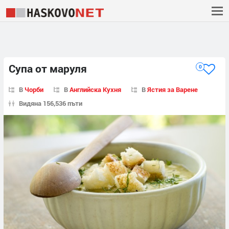
Супа от маруля
0
В
Чорби
В
Английска Кухня
В
Ястия за Варене
Видяна 156,536 пъти