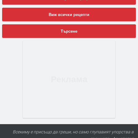
Виж всички рецепти
Търсене
Всекиму е присъщо да греши, но само глупавият упорства в