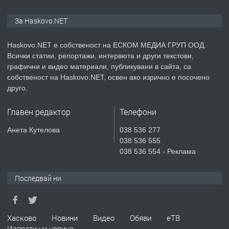
ПРЕДЛАГА
ПРОСТОРЕН ТРИСТАЕН
За Haskovo.NET
АПАРТАМЕНТ В НОВА СГРАДА КВ.
КУБА
Haskovo.NET е собственост на ЕСКОМ МЕДИА ГРУП ООД.
Всички статии, репортажи, интервюта и други текстови,
преди 3 дни
графични и видео материали, публикувани в сайта, са
собственост на Haskovo.NET, освен ако изрично е посочено
ПРЕДЛАГА
Продавам парцел в гр. Хасково кв.
друго.
Хисаря до ток, вода,канализация,
асфалт 0889 537 426
Главен редактор
Телефони
преди 3 дни
Анета Кутелова
038 536 277
038 536 555
ПРЕДЛАГА
СГЛОБЯВАНЕ НА МЕБЕЛИ.
038 536 554 - Реклама
Последвай ни
преди 3 дни
ПРЕДЛАГА
Хасково
Новини
Видео
Обяви
еТВ
№4119 Едностаен обзаведен
Изпрати ни новина