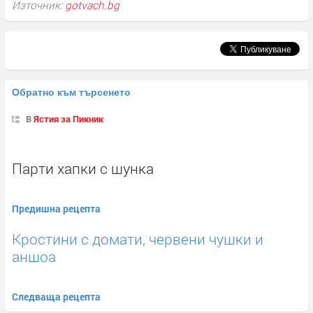
Източник:
gotvach.bg
Обратно към търсенето
В
Ястия за Пикник
Парти хапки с шунка
Предишна рецепта
Кростини с домати, червени чушки и
аншоа
Следваща рецепта