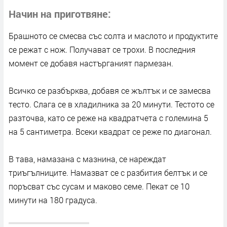
Начин на приготвяне
Брашното се смесва със солта и маслото и продуктите
се режат с нож. Получават се трохи. В последния
момент се добавя настърганият пармезан.
Всичко се разбърква, добавя се жълтък и се замесва
тесто. Слага се в хладилника за 20 минути. Тестото се
разточва, като се реже на квадратчета с големина 5
на 5 сантиметра. Всеки квадрат се реже по диагонал.
В тава, намазана с мазнина, се нареждат
триъгълниците. Намазват се с разбития белтък и се
поръсват със сусам и маково семе. Пекат се 10
минути на 180 градуса.