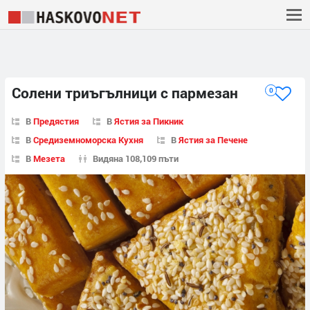
Солени триъгълници с пармезан
0
В
Предястия
В
Ястия за Пикник
В
Средиземноморска Кухня
В
Ястия за Печене
В
Мезета
Видяна 108,109 пъти