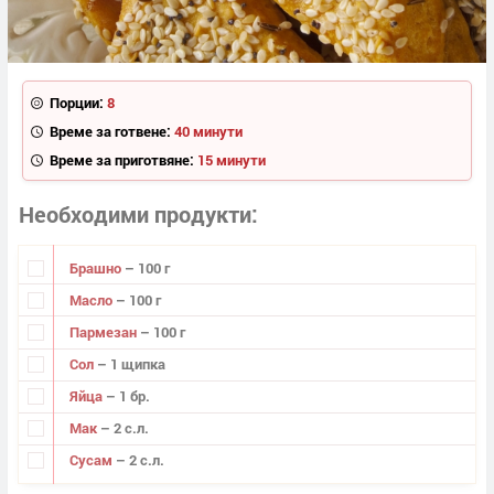
Порции:
8
Време за готвене:
40 минути
Време за приготвяне:
15 минути
Необходими продукти
Брашно
– 100 г
Масло
– 100 г
Пармезан
– 100 г
Сол
– 1 щипка
Яйца
– 1 бр.
Мак
– 2 с.л.
Сусам
– 2 с.л.