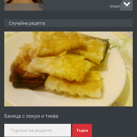
преди 1 ден
ПРЕДЛАГА
НАПЪЛНО ОБЗАВЕДЕН И
Случайна рецепта
ОБОРУДВАН ТРИСТАЕН
АПАРТАМЕНТ В ЦЕНТЪРА НА ГР.
ХАСКОВО
преди 2 дни
ПРЕДЛАГА
Давам гараж под наем
преди 2 дни
ПРЕДЛАГА
№4120 Магазин/Офис под наем в кв.
Любен Каравелов, Хасково-близо до
Баница с локум и тиква
градската градина!
преди 2 дни
Търси