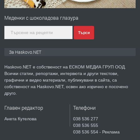
ПРЕДЛАГА
№4120 Магазин/Офис под наем в кв.
Любен Каравелов, Хасково-близо до
Меденки с шоколадова глазура
градската градина!
преди 4 дни
Търси
ПРЕДЛАГА
ПРОСТОРЕН ТРИСТАЕН
За Haskovo.NET
АПАРТАМЕНТ В НОВА СГРАДА КВ.
КУБА
Haskovo.NET е собственост на ЕСКОМ МЕДИА ГРУП ООД.
Всички статии, репортажи, интервюта и други текстови,
преди 5 дни
графични и видео материали, публикувани в сайта, са
собственост на Haskovo.NET, освен ако изрично е посочено
ПРЕДЛАГА
Продавам парцел в гр. Хасково кв.
друго.
Хисаря до ток, вода,канализация,
асфалт 0889 537 426
Главен редактор
Телефони
преди 5 дни
Анета Кутелова
038 536 277
038 536 555
ПРЕДЛАГА
СГЛОБЯВАНЕ НА МЕБЕЛИ.
038 536 554 - Реклама