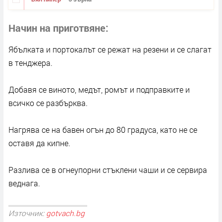
Начин на приготвяне
Ябълката и портокалът се режат на резени и се слагат
в тенджера.
Добавя се виното, медът, ромът и подправките и
всичко се разбърква.
Нагрява се на бавен огън до 80 градуса, като не се
оставя да кипне.
Разлива се в огнеупорни стъклени чаши и се сервира
веднага.
Източник:
gotvach.bg