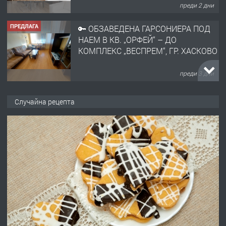
преди 2 дни
ПРЕДЛАГА
🔑 ОБЗАВЕДЕНА ГАРСОНИЕРА ПОД
НАЕМ В КВ. „ОРФЕЙ“ – ДО
КОМПЛЕКС „ВЕСПРЕМ“, ГР. ХАСКОВО
преди 3 дни
ПРЕДЛАГА
НАПЪЛНО ОБЗАВЕДЕН И
Случайна рецепта
ОБОРУДВАН ТРИСТАЕН
АПАРТАМЕНТ В ЦЕНТЪРА НА ГР.
ХАСКОВО
преди 4 дни
ПРЕДЛАГА
Давам гараж под наем
преди 4 дни