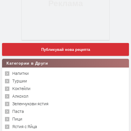
Публикувай нова рецепта
Категории в Други
Напитки
Туршии
Коктейли
Алкохол
Зеленчукови ястия
Паста
Пици
Ястия с Яйца