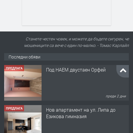
Станете честен човек, и можете да бъдете сигурен, че
мошениците са вече с един по-малко. - Томас Карлайл
Последни обяви
ПРЕДЛАГА
Под НАЕМ двустаен Орфей
преди 2 дни
ПРЕДЛАГА
Нов апартамент на ул. Липа до
Езикова гимназия