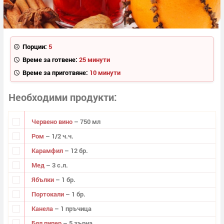
Порции:
5
Време за готвене:
25 минути
Време за приготвяне:
10 минути
Необходими продукти
Червено вино
– 750 мл
Ром
– 1/2 ч.ч.
Карамфил
– 12 бр.
Мед
– 3 с.л.
Ябълки
– 1 бр.
Портокали
– 1 бр.
Канела
– 1 пръчица
Бял пипер
– 5 зърна