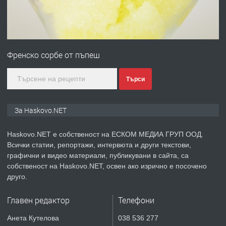
преди 2 дни
ПРЕДЛАГА
№4120 Магазин/Офис под наем в кв.
Любен Каравелов, Хасково-близо до
Френско сорбе от пъпеш
градската градина!
преди 3 дни
Търси
ПРЕДЛАГА
ПРОСТОРЕН ТРИСТАЕН
За Haskovo.NET
АПАРТАМЕНТ В НОВА СГРАДА КВ.
КУБА
Haskovo.NET е собственост на ЕСКОМ МЕДИА ГРУП ООД.
Всички статии, репортажи, интервюта и други текстови,
преди 3 дни
графични и видео материали, публикувани в сайта, са
собственост на Haskovo.NET, освен ако изрично е посочено
ПРЕДЛАГА
Продавам парцел в гр. Хасково кв.
друго.
Хисаря до ток, вода,канализация,
асфалт 0889 537 426
Главен редактор
Телефони
преди 3 дни
Анета Кутелова
038 536 277