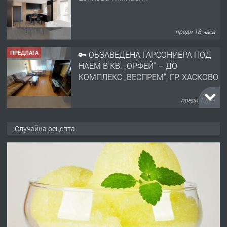
преди 18 часа
ПРЕДЛАГА
🔑 ОБЗАВЕДЕНА ГАРСОНИЕРА ПОД
НАЕМ В КВ. „ОРФЕЙ“ – ДО
КОМПЛЕКС „ВЕСПРЕМ“, ГР. ХАСКОВО
преди 1 ден
ПРЕДЛАГА
НАПЪЛНО ОБЗАВЕДЕН И
Случайна рецепта
ОБОРУДВАН ТРИСТАЕН
АПАРТАМЕНТ В ЦЕНТЪРА НА ГР.
ХАСКОВО
преди 2 дни
ПРЕДЛАГА
Давам гараж под наем