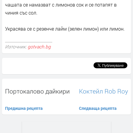
чашата се намазват с лимонов сок и се потапят в
чиния със сол.
Украсява се с резенче лайм (зелен лимон) или лимон.
Източник:
gotvach.bg
Портокалово дайкири
Коктейл Rob Roy
Предишна рецепта
Следваща рецепта