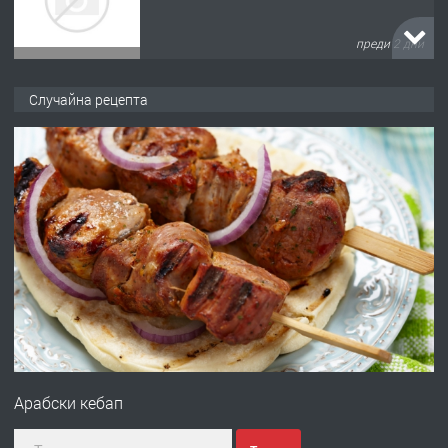
преди 2 дни
ПРЕДЛАГА
№4120 Магазин/Офис под наем в кв.
Случайна рецепта
Любен Каравелов, Хасково-близо до
градската градина!
преди 2 дни
ПРЕДЛАГА
ПРОСТОРЕН ТРИСТАЕН
АПАРТАМЕНТ В НОВА СГРАДА КВ.
КУБА
преди 2 дни
ПРЕДЛАГА
Продавам парцел в гр. Хасково кв.
Хисаря до ток, вода,канализация,
Арабски кебап
асфалт 0889 537 426