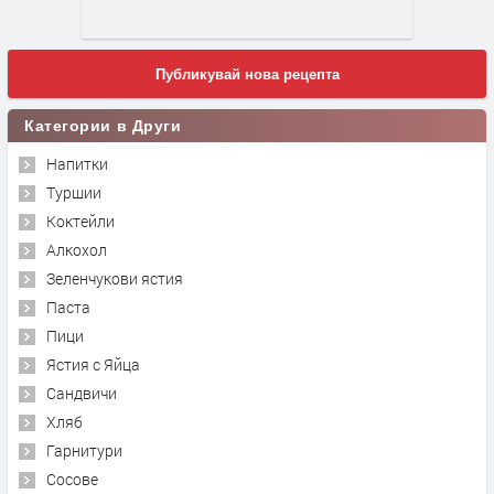
Публикувай нова рецепта
Категории в Други
Напитки
Туршии
Коктейли
Алкохол
Зеленчукови ястия
Паста
Пици
Ястия с Яйца
Сандвичи
Хляб
Гарнитури
Сосове