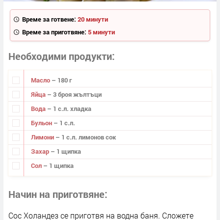
Време за готвене:
20 минути
Време за приготвяне:
5 минути
Необходими продукти
Масло
– 180 г
Яйца
– 3 броя жълтъци
Вода
– 1 с.л. хладка
Бульон
– 1 с.л.
Лимони
– 1 с.л. лимонов сок
Захар
– 1 щипка
Сол
– 1 щипка
Начин на приготвяне
Сос Холандез се приготвя на водна баня. Сложете