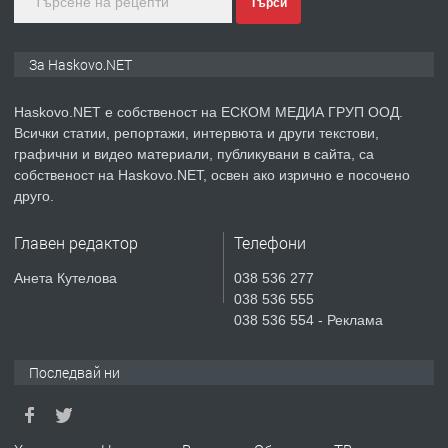
преди 2 дни
Търси
ПРЕДЛАГА
СГЛОБЯВАНЕ НА МЕБЕЛИ.
За Haskovo.NET
Haskovo.NET е собственост на ЕСКОМ МЕДИА ГРУП ООД.
Всички статии, репортажи, интервюта и други текстови,
преди 2 дни
графични и видео материали, публикувани в сайта, са
собственост на Haskovo.NET, освен ако изрично е посочено
ПРЕДЛАГА
№4119 Едностаен обзаведен
друго.
апартамент под наем в кв.
Училищни, гр. Хасково.
Главен редактор
Телефони
преди 3 дни
Анета Кутелова
038 536 277
038 536 555
ПРЕДЛАГА
Къртене на бетон! Събаряне на
038 536 554 - Реклама
сгради!
Последвай ни
преди 3 дни
ПРЕДЛАГА