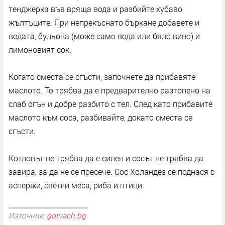
тенджерка във вряща вода и разбийте хубаво
жълтъците. При непрекъснато бъркане добавете и
водата, бульона (може само вода или бяло вино) и
лимоновият сок.
Когато сместа се сгъсти, започнете да прибавяте
маслото. То трябва да е предварително разтопено на
слаб огън и добре разбито с тел. След като прибавите
маслото към соса, разбивайте, докато сместа се
сгъсти.
Котлонът не трябва да е силен и сосът не трябва да
завира, за да не се пресече. Сос Холандез се поднася с
аспержи, светли меса, риба и птици.
Източник:
gotvach.bg