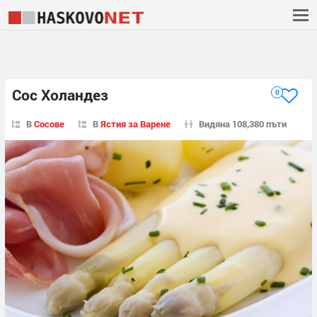
Сос Холандез
0
В
Сосове
В
Ястия за Варене
Видяна 108,380 пъти