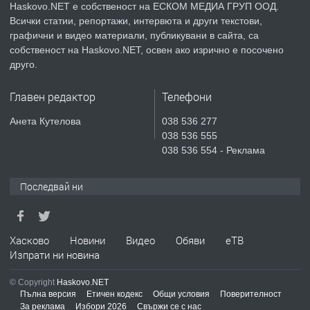
Haskovo.NET е собственост на ЕСКОМ МЕДИА ГРУП ООД.
Всички статии, репортажи, интервюта и други текстови,
преди 6 дни
графични и видео материали, публикувани в сайта, са
собственост на Haskovo.NET, освен ако изрично е посочено
ПРЕДЛАГА
Продавам парцел в гр. Хасково кв.
друго.
Хисаря до ток, вода,канализация,
асфалт 0889 537 426
Главен редактор
Телефони
преди 6 дни
Анета Кутелова
038 536 277
038 536 555
ПРЕДЛАГА
СГЛОБЯВАНЕ НА МЕБЕЛИ.
038 536 554 - Реклама
Последвай ни
преди 6 дни
ПРЕДЛАГА
Хасково
Новини
Видео
Обяви
еТВ
№4119 Едностаен обзаведен
Изпрати ни новина
апартамент под наем в кв.
Училищни, гр. Хасково.
© Copyright
Haskovo.NET
Пълна версия
Етичен кодекс
Общи условия
Поверителност
преди 6 дни
За реклама
Избори 2026
Свържи се с нас