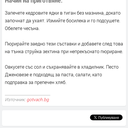
Начин на приготвяне
Запечете кедровите ядки в тиган без мазнина, докато
започнат да ухаят. Измийте босилека и го подсушете.
Обелете чесъна.
Пюрирайте заедно тези съставки и добавете след това
на тънка струйка зехтина при непрекъснато пюриране.
Овкусете със сол и съхранявайте в хладилник. Песто
Дженовезе е подходящ за паста, салати, като
подправка за препечен хляб.
Източник:
gotvach.bg