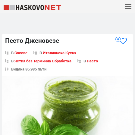
Песто Дженовезе
0
В
Сосове
В
Италианска Кухня
В
Ястия без Термична Обработка
В
Песто
Видяна 86,985 пъти