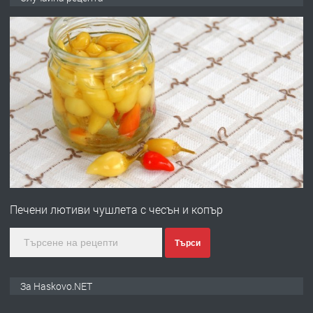
ОБОРУДВАН ТРИСТАЕН
АПАРТАМЕНТ В ЦЕНТЪРА НА ГР.
ХАСКОВО
преди 5 дни
ПРЕДЛАГА
Давам гараж под наем
преди 5 дни
ПРЕДЛАГА
№4120 Магазин/Офис под наем в кв.
Любен Каравелов, Хасково-близо до
Печени лютиви чушлета с чесън и копър
градската градина!
преди 5 дни
Търси
ПРЕДЛАГА
ПРОСТОРЕН ТРИСТАЕН
За Haskovo.NET
АПАРТАМЕНТ В НОВА СГРАДА КВ.
КУБА