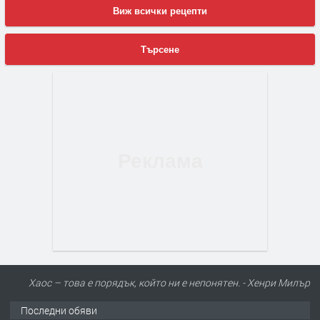
Виж всички рецепти
Търсене
Хаос – това е порядък, който ни е непонятен. - Хенри Милър
Последни обяви