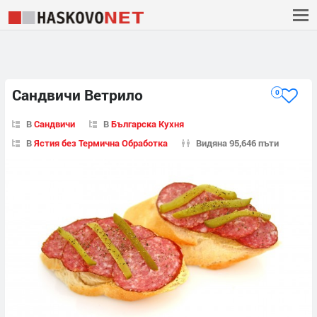
Сандвичи Ветрило
0
В
Сандвичи
В
Българска Кухня
В
Ястия без Термична Обработка
Видяна 95,646 пъти