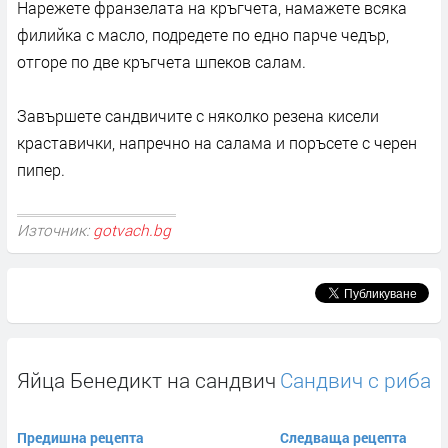
Нарежете франзелата на кръгчета, намажете всяка
филийка с масло, подредете по едно парче чедър,
отгоре по две кръгчета шпеков салам.
Завършете сандвичите с няколко резена кисели
краставички, напречно на салама и поръсете с черен
пипер.
Източник:
gotvach.bg
Яйца Бенедикт на сандвич
Сандвич с риба
Предишна рецепта
Следваща рецепта