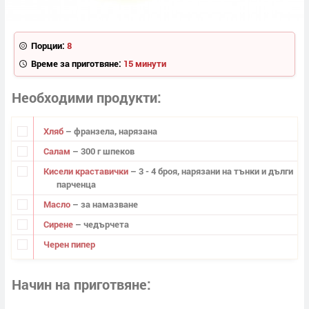
Порции:
8
Време за приготвяне:
15 минути
Необходими продукти
Хляб
– франзела, нарязана
Салам
– 300 г шпеков
Кисели краставички
– 3 - 4 броя, нарязани на тънки и дълги
парченца
Масло
– за намазване
Сирене
– чедърчета
Черен пипер
Начин на приготвяне