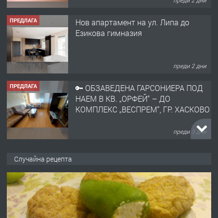
преди 2 дни
ПРЕДЛАГА
Нов апартамент на ул. Липа до
Езикова гимназия
преди 2 дни
ПРЕДЛАГА
🔑 ОБЗАВЕДЕНА ГАРСОНИЕРА ПОД
НАЕМ В КВ. „ОРФЕЙ“ – ДО
КОМПЛЕКС „ВЕСПРЕМ“, ГР. ХАСКОВО
преди 3 дни
ПРЕДЛАГА
НАПЪЛНО ОБЗАВЕДЕН И
Случайна рецепта
ОБОРУДВАН ТРИСТАЕН
АПАРТАМЕНТ В ЦЕНТЪРА НА ГР.
ХАСКОВО
преди 4 дни
ПРЕДЛАГА