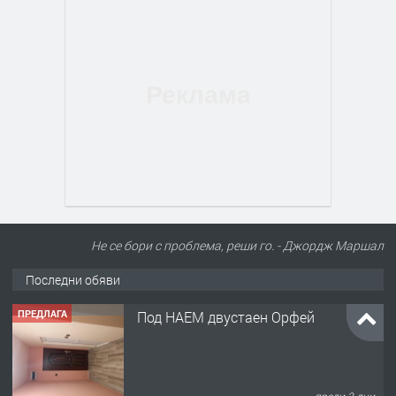
Не се бори с проблема, реши го. - Джордж Маршал
Последни обяви
ПРЕДЛАГА
Под НАЕМ двустаен Орфей