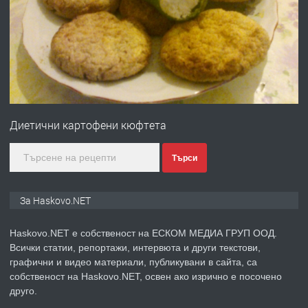
Давам гараж под наем
преди 4 дни
ПРЕДЛАГА
№4120 Магазин/Офис под наем в кв.
Любен Каравелов, Хасково-близо до
Диетични картофени кюфтета
градската градина!
преди 4 дни
Търси
ПРЕДЛАГА
ПРОСТОРЕН ТРИСТАЕН
За Haskovo.NET
АПАРТАМЕНТ В НОВА СГРАДА КВ.
КУБА
Haskovo.NET е собственост на ЕСКОМ МЕДИА ГРУП ООД.
Всички статии, репортажи, интервюта и други текстови,
преди 5 дни
графични и видео материали, публикувани в сайта, са
собственост на Haskovo.NET, освен ако изрично е посочено
ПРЕДЛАГА
Продавам парцел в гр. Хасково кв.
друго.
Хисаря до ток, вода,канализация,