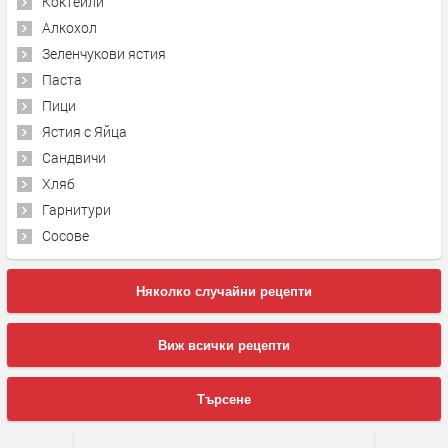
Коктейли
Алкохол
Зеленчукови ястия
Паста
Пици
Ястия с Яйца
Сандвичи
Хляб
Гарнитури
Сосове
Няколко случайни рецепти
Виж всички рецепти
Търсене