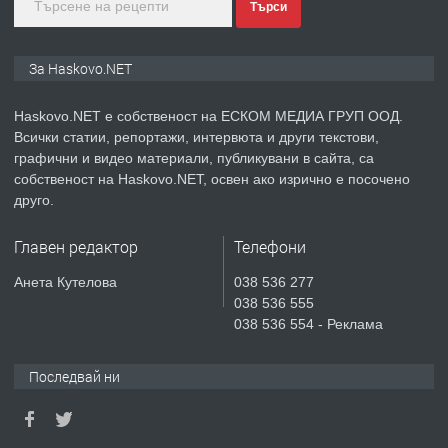
преди 4 дни
Търси
ПРЕДЛАГА
ПРОСТОРЕН ТРИСТАЕН
За Haskovo.NET
АПАРТАМЕНТ В НОВА СГРАДА КВ.
КУБА
Haskovo.NET е собственост на ЕСКОМ МЕДИА ГРУП ООД.
Всички статии, репортажи, интервюта и други текстови,
преди 5 дни
графични и видео материали, публикувани в сайта, са
собственост на Haskovo.NET, освен ако изрично е посочено
ПРЕДЛАГА
Продавам парцел в гр. Хасково кв.
друго.
Хисаря до ток, вода,канализация,
асфалт 0889 537 426
Главен редактор
Телефони
преди 5 дни
Анета Кутелова
038 536 277
038 536 555
ПРЕДЛАГА
СГЛОБЯВАНЕ НА МЕБЕЛИ.
038 536 554 - Реклама
Последвай ни
преди 5 дни