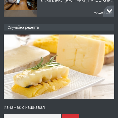
КОМПЛЕКС „ВЕСПРЕМ“, ГР. ХАСКОВО
преди 3 дни
ПРЕДЛАГА
НАПЪЛНО ОБЗАВЕДЕН И
Случайна рецепта
ОБОРУДВАН ТРИСТАЕН
АПАРТАМЕНТ В ЦЕНТЪРА НА ГР.
ХАСКОВО
преди 4 дни
ПРЕДЛАГА
Давам гараж под наем
преди 4 дни
ПРЕДЛАГА
№4120 Магазин/Офис под наем в кв.
Любен Каравелов, Хасково-близо до
Качамак с кашкавал
градската градина!