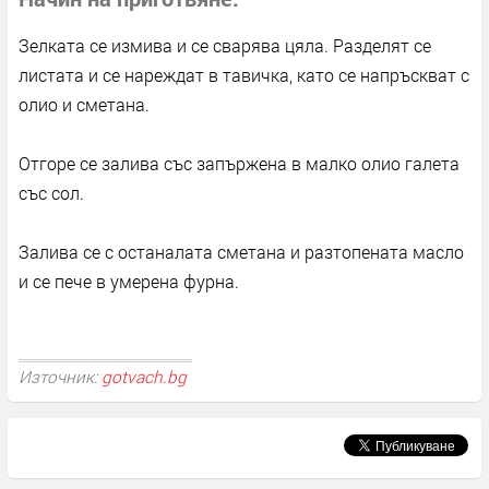
Зелката се измива и се сварява цяла. Разделят се
листата и се нареждат в тавичка, като се напръскват с
олио и сметана.
Отгоре се залива със запържена в малко олио галета
със сол.
Залива се с останалата сметана и разтопената масло
и се пече в умерена фурна.
Източник:
gotvach.bg