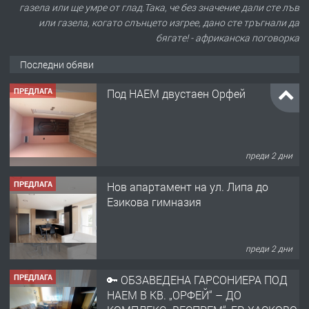
газела или ще умре от глад.Така, че без значение дали сте лъв
или газела, когато слънцето изгрее, дано сте тръгнали да
бягате! - африканска поговорка
Последни обяви
ПРЕДЛАГА
Под НАЕМ двустаен Орфей
преди 2 дни
ПРЕДЛАГА
Нов апартамент на ул. Липа до
Езикова гимназия
преди 2 дни
ПРЕДЛАГА
🔑 ОБЗАВЕДЕНА ГАРСОНИЕРА ПОД
НАЕМ В КВ. „ОРФЕЙ“ – ДО