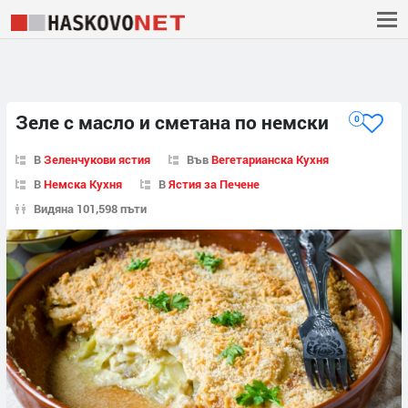
Зеле с масло и сметана по немски
0
В
Зеленчукови ястия
Във
Вегетарианска Кухня
В
Немска Кухня
В
Ястия за Печене
Видяна 101,598 пъти