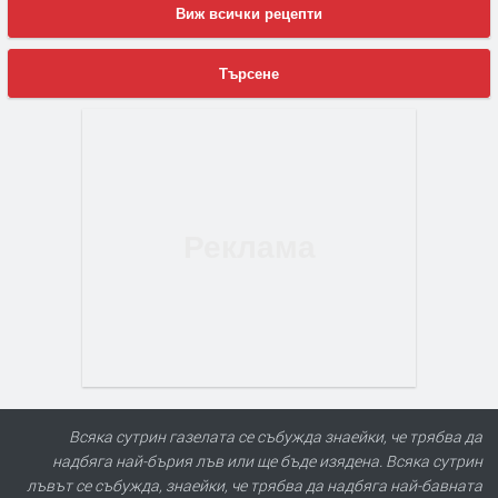
Виж всички рецепти
Търсене
Всяка сутрин газелата се събужда знаейки, че трябва да
надбяга най-бърия лъв или ще бъде изядена. Всяка сутрин
лъвът се събужда, знаейки, че трябва да надбяга най-бавната