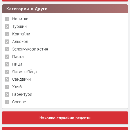
Категории в Други
Напитки
Туршии
Коктейли
Алкохол
Зеленчукови ястия
Паста
Пици
Ястия с Яйца
Сандвичи
Хляб
Гарнитури
Сосове
Няколко случайни рецепти