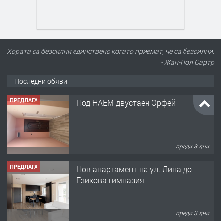
Хората са безсилни единствено когато приемат, че са безсилни.
- Жан-Пол Сартр
Последни обяви
ПРЕДЛАГА
Под НАЕМ двустаен Орфей
преди 3 дни
ПРЕДЛАГА
Нов апартамент на ул. Липа до
Езикова гимназия
преди 3 дни