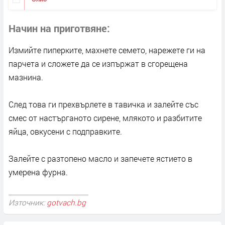
Начин на приготвяне
Измийте пиперките, махнете семето, нарежете ги на
парчета и сложете да се изпържат в сгорещена
мазнина.
След това ги прехвърлете в тавичка и залейте със
смес от настърганото сирене, млякото и разбитите
яйца, овкусени с подправките.
Залейте с разтопено масло и запечете ястието в
умерена фурна.
Източник:
gotvach.bg