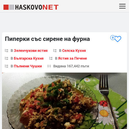
Пиперки със сирене на фурна
0
В
Зеленчукови ястия
В
Селска Кухня
В
Българска Кухня
В
Ястия за Печене
В
Пълнени Чушки
Видяна 167,442 пъти