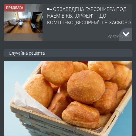
ПРЕДЛАГА
🔑 ОБЗАВЕДЕНА ГАРСОНИЕРА ПОД
НАЕМ В КВ. „ОРФЕЙ“ – ДО
КОМПЛЕКС „ВЕСПРЕМ“, ГР. ХАСКОВО
преди 4 дни
ПРЕДЛАГА
НАПЪЛНО ОБЗАВЕДЕН И
Случайна рецепта
ОБОРУДВАН ТРИСТАЕН
АПАРТАМЕНТ В ЦЕНТЪРА НА ГР.
ХАСКОВО
преди 5 дни
ПРЕДЛАГА
Давам гараж под наем
преди 5 дни
ПРЕДЛАГА
№4120 Магазин/Офис под наем в кв.