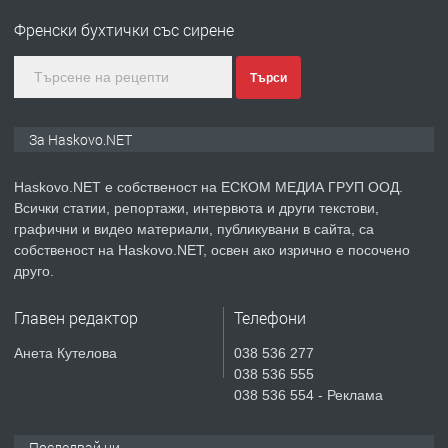
Любен Каравелов, Хасково-близо до
Френски бухтички със сирене
градската градина!
преди 5 дни
Търси
ПРЕДЛАГА
ПРОСТОРЕН ТРИСТАЕН
За Haskovo.NET
АПАРТАМЕНТ В НОВА СГРАДА КВ.
КУБА
Haskovo.NET е собственост на ЕСКОМ МЕДИА ГРУП ООД.
Всички статии, репортажи, интервюта и други текстови,
преди 6 дни
графични и видео материали, публикувани в сайта, са
собственост на Haskovo.NET, освен ако изрично е посочено
ПРЕДЛАГА
Продавам парцел в гр. Хасково кв.
друго.
Хисаря до ток, вода,канализация,
асфалт 0889 537 426
Главен редактор
Телефони
преди 6 дни
Анета Кутелова
038 536 277
038 536 555
ПРЕДЛАГА
СГЛОБЯВАНЕ НА МЕБЕЛИ.
038 536 554 - Реклама
Последвай ни