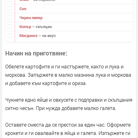
Сол
Черен пипер
Копър
– скълцан
Магданоз
– на вкус
Начин на приготвяне
Обелете картофите и ги настържете, както и лука и
моркова. Запържете в малко мазнина лука и моркова
и добавете към картофите и ориза.
Чукнете едно яйце и овкусете с подправки и скълцания
ситно чесън. При нужда добавете малко галета.
Оставете сместа да се престои за един час. Оформете
крокети и ги овалвайте в яйца и галета. Изпържете ги