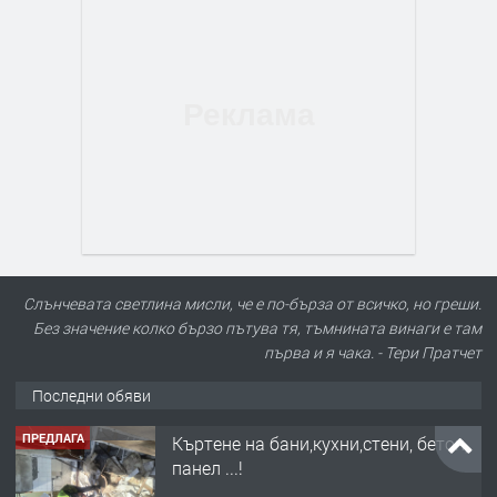
Слънчевата светлина мисли, че е по-бърза от всичко, но греши.
Без значение колко бързо пътува тя, тъмнината винаги е там
първа и я чака. - Тери Пратчет
Последни обяви
ПРЕДЛАГА
Къртене на бани,кухни,стени, бетон,
панел ...!