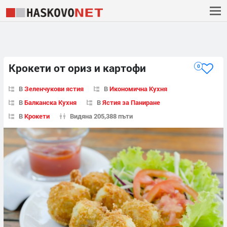
Крокети от ориз и картофи
0
В
Зеленчукови ястия
В
Икономична Кухня
В
Балканска Кухня
В
Ястия за Паниране
В
Крокети
Видяна 205,388 пъти