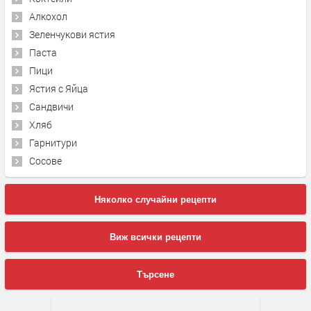
Алкохол
Зеленчукови ястия
Паста
Пици
Ястия с Яйца
Сандвичи
Хляб
Гарнитури
Сосове
Няколко случайни рецепти
Виж всички рецепти
Търсене