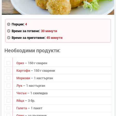
Порции:
4
Време за готвене:
30 минути
Време за приготвяне:
45 минути
Необходими продукти
Ориз
– 150 г сварен
Картофи
– 150 г сварени
Моркови
– 1 настърган
Лук
– 1 настърган
Чесън
– 1 скилидка
Яйца
– 3 бр.
Галета
– 1 пакет
Олио
– за пържене