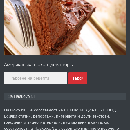
ПРЕДЛАГА
Под НАЕМ двустаен Орфей
преди 3 дни
ПРЕДЛАГА
Нов апартамент на ул. Липа до
Езикова гимназия
Американска шоколадова торта
преди 3 дни
Търси
ПРЕДЛАГА
🔑 ОБЗАВЕДЕНА ГАРСОНИЕРА ПОД
За Haskovo.NET
НАЕМ В КВ. „ОРФЕЙ“ – ДО
КОМПЛЕКС „ВЕСПРЕМ“, ГР. ХАСКОВО
Haskovo.NET е собственост на ЕСКОМ МЕДИА ГРУП ООД.
Всички статии, репортажи, интервюта и други текстови,
преди 4 дни
графични и видео материали, публикувани в сайта, са
собственост на Haskovo.NET, освен ако изрично е посочено
ПРЕДЛАГА