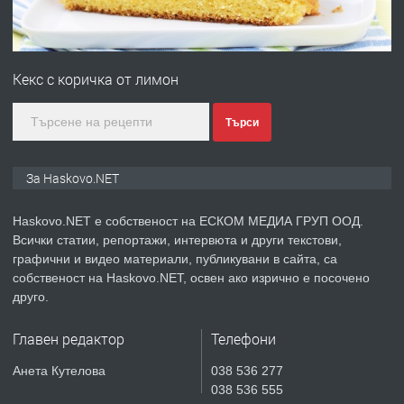
ПРЕДЛАГА
Продавам парцел в гр. Хасково кв.
Хисаря до ток, вода,канализация,
Кекс с коричка от лимон
асфалт 0889 537 426
преди 2 дни
Търси
ПРЕДЛАГА
СГЛОБЯВАНЕ НА МЕБЕЛИ.
За Haskovo.NET
Haskovo.NET е собственост на ЕСКОМ МЕДИА ГРУП ООД.
Всички статии, репортажи, интервюта и други текстови,
преди 2 дни
графични и видео материали, публикувани в сайта, са
собственост на Haskovo.NET, освен ако изрично е посочено
ПРЕДЛАГА
№4119 Едностаен обзаведен
друго.
апартамент под наем в кв.
Училищни, гр. Хасково.
Главен редактор
Телефони
преди 2 дни
Анета Кутелова
038 536 277
038 536 555
ПРЕДЛАГА