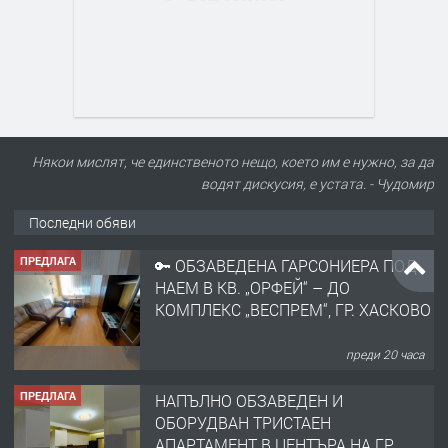
Някои мислят, че единственото нещо, което им е нужно, за да
водят дискусия, е устата. - Чудомир
Последни обяви
ПРЕДЛАГА
🔑 ОБЗАВЕДЕНА ГАРСОНИЕРА ПОД
НАЕМ В КВ. „ОРФЕЙ“ – ДО
КОМПЛЕКС „ВЕСПРЕМ“, ГР. ХАСКОВО
преди 20 часа
ПРЕДЛАГА
НАПЪЛНО ОБЗАВЕДЕН И
ОБОРУДВАН ТРИСТАЕН
АПАРТАМЕНТ В ЦЕНТЪРА НА ГР.