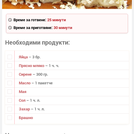
Време за готвене:
25 минути
Време за приготвяне:
30 минути
Необходими продукти
Яйца
– 3 бр.
Прясно мляко
– 1 ч. ч.
Сирене
– 300 гр.
Масло
– 1 пакетче
Мая
Сол
– 1 ч. л.
Захар
– 1 ч. л.
Брашно