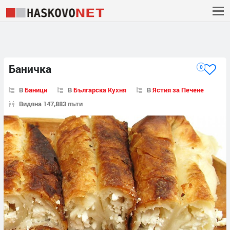
Баничка
0
В
Баници
В
Българска Кухня
В
Ястия за Печене
Видяна 147,883 пъти