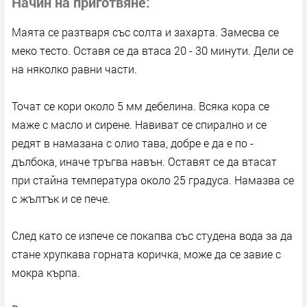
Начин на приготвяне
Маята се разтваря със солта и захарта. Замесва се
меко тесто. Оставя се да втаса 20 - 30 минути. Дели се
на няколко равни части.
Точат се кори около 5 мм дебелина. Всяка кора се
маже с масло и сирене. Навиват се спирално и се
редят в намазана с олио тава, добре е да е по -
дълбока, иначе тръгва навън. Оставят се да втасат
при стайна температура около 25 градуса. Намазва се
с жълтък и се пече.
След като се изпече се покапва със студена вода за да
стане хрупкава горната коричка, може да се завие с
мокра кърпа.