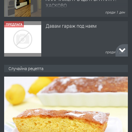
ХАСКОВО
преди 1 ден
ПРЕДЛАГА
Давам гараж под наем
преди 1 ден
ПРЕДЛАГА
№4120 Магазин/Офис под наем в кв.
Случайна рецепта
Любен Каравелов, Хасково-близо до
градската градина!
преди 1 ден
ПРЕДЛАГА
ПРОСТОРЕН ТРИСТАЕН
АПАРТАМЕНТ В НОВА СГРАДА КВ.
КУБА
преди 2 дни