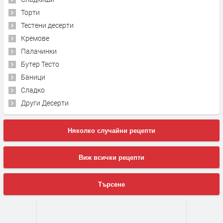
Торти
Тестени десерти
Кремове
Палачинки
Бутер Тесто
Баници
Сладко
Други Десерти
Няколко случайни рецепти
Виж всички рецепти
Търсене