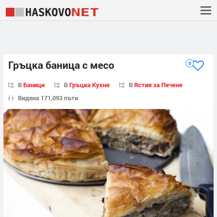
Гръцка баница с месо
0
В
Баници
В
Гръцка Кухня
В
Ястия за Печене
Видяна 171,093 пъти