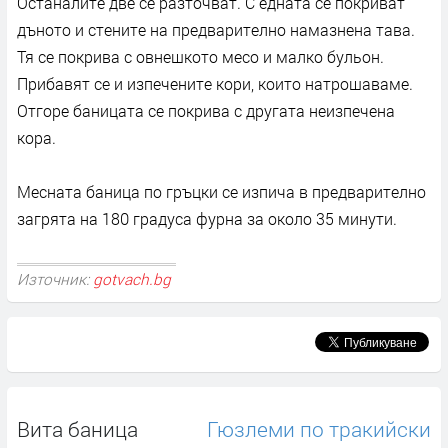
Останалите две се разточват. С едната се покриват
дъното и стените на предварително намазнена тава.
Тя се покрива с овнешкото месо и малко бульон.
Прибавят се и изпечените кори, които натрошаваме.
Отгоре баницата се покрива с другата неизпечена
кора.
Месната баница по гръцки се изпича в предварително
загрята на 180 градуса фурна за около 35 минути.
Източник:
gotvach.bg
Вита баница
Гюзлеми по тракийски