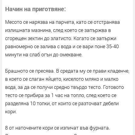
Начин на приготвяне
Месото се нарязва на парчета, като се отстранява
излишната мазнина, след което се запържва в
сгорещен зехтин до златисто. Когато се запържи
равномерно се залива с вода и се вари поне 35-40
минути на слаб огън до омекване.
Брашното се пресява. В средата му се прави кладенче,
в което се слаган яйцето, киселото мляко и малко
вода, за да се получи средно твърдо тесто. Готовото
тесто се прибира за 1 час на топло, след което се
разделяна 10 топки, от които се разточват дебели
кори.
8 от наточените кори се изпичат във фурната.