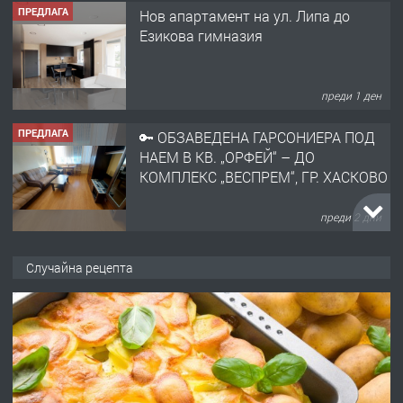
ПРЕДЛАГА
Нов апартамент на ул. Липа до
Езикова гимназия
преди 1 ден
ПРЕДЛАГА
🔑 ОБЗАВЕДЕНА ГАРСОНИЕРА ПОД
НАЕМ В КВ. „ОРФЕЙ“ – ДО
КОМПЛЕКС „ВЕСПРЕМ“, ГР. ХАСКОВО
преди 2 дни
ПРЕДЛАГА
НАПЪЛНО ОБЗАВЕДЕН И
Случайна рецепта
ОБОРУДВАН ТРИСТАЕН
АПАРТАМЕНТ В ЦЕНТЪРА НА ГР.
ХАСКОВО
преди 3 дни
ПРЕДЛАГА
Давам гараж под наем