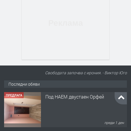
Свободата започва с ирония. - Виктор Юго
Последни обяви
ПРЕДЛАГА
Под НАЕМ двустаен Орфей
преди 1 ден