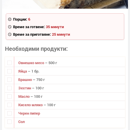
Порции:
6
Време за готвене:
35 минути
Време за приготвяне:
25 минути
Необходими продукти
Овнешко месо
– 500 г
Яйца
– 1 бр.
Брашно
– 750 г
Зехтин
– 100 г
Масло
– 100 г
Кисело мляко
– 100 г
Черен пипер
Сол