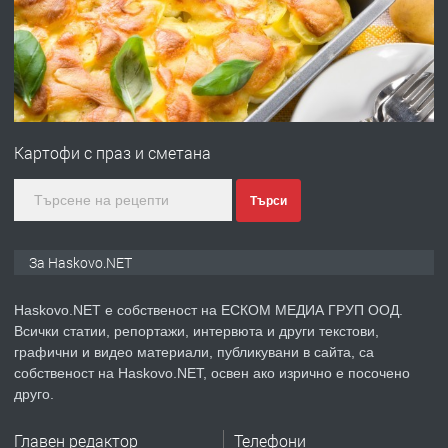
преди 3 дни
ПРЕДЛАГА
№4120 Магазин/Офис под наем в кв.
Любен Каравелов, Хасково-близо до
Картофи с праз и сметана
градската градина!
преди 4 дни
Търси
ПРЕДЛАГА
ПРОСТОРЕН ТРИСТАЕН
За Haskovo.NET
АПАРТАМЕНТ В НОВА СГРАДА КВ.
КУБА
Haskovo.NET е собственост на ЕСКОМ МЕДИА ГРУП ООД.
Всички статии, репортажи, интервюта и други текстови,
преди 4 дни
графични и видео материали, публикувани в сайта, са
собственост на Haskovo.NET, освен ако изрично е посочено
ПРЕДЛАГА
Продавам парцел в гр. Хасково кв.
друго.
Хисаря до ток, вода,канализация,
асфалт 0889 537 426
Главен редактор
Телефони