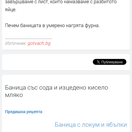
завършваме с лист, който намазваме с разбитото
яйце.
Печем баницата в умерено нагрята фурна.
Източник:
gotvach.bg
Баница със сода и изцедено кисело
мляко
Предишна рецепта
Баница с локум и ябълки