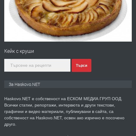
преди 4 дни
ПРЕДЛАГА
№4120 Магазин/Офис под наем в кв.
Любен Каравелов, Хасково-близо до
Кейк с круши
градската градина!
преди 4 дни
Търси
ПРЕДЛАГА
ПРОСТОРЕН ТРИСТАЕН
За Haskovo.NET
АПАРТАМЕНТ В НОВА СГРАДА КВ.
КУБА
Haskovo.NET е собственост на ЕСКОМ МЕДИА ГРУП ООД.
Всички статии, репортажи, интервюта и други текстови,
преди 5 дни
графични и видео материали, публикувани в сайта, са
собственост на Haskovo.NET, освен ако изрично е посочено
ПРЕДЛАГА
Продавам парцел в гр. Хасково кв.
друго.
Хисаря до ток, вода,канализация,
асфалт 0889 537 426