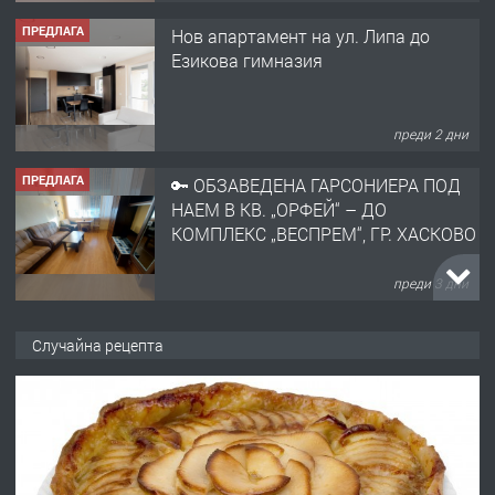
ПРЕДЛАГА
Нов апартамент на ул. Липа до
Езикова гимназия
преди 2 дни
ПРЕДЛАГА
🔑 ОБЗАВЕДЕНА ГАРСОНИЕРА ПОД
НАЕМ В КВ. „ОРФЕЙ“ – ДО
КОМПЛЕКС „ВЕСПРЕМ“, ГР. ХАСКОВО
преди 3 дни
ПРЕДЛАГА
НАПЪЛНО ОБЗАВЕДЕН И
Случайна рецепта
ОБОРУДВАН ТРИСТАЕН
АПАРТАМЕНТ В ЦЕНТЪРА НА ГР.
ХАСКОВО
преди 4 дни
ПРЕДЛАГА
Давам гараж под наем