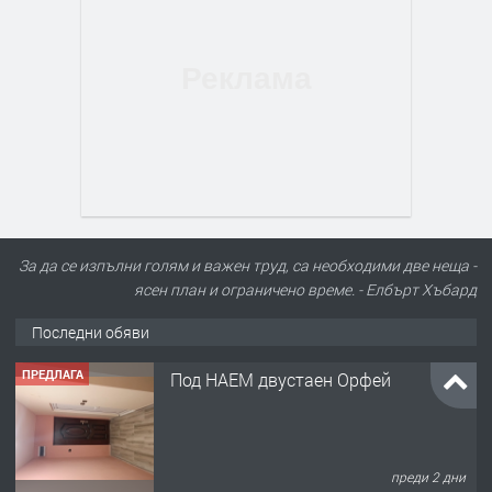
За да се изпълни голям и важен труд, са необходими две неща -
ясен план и ограничено време. - Елбърт Хъбард
Последни обяви
ПРЕДЛАГА
Под НАЕМ двустаен Орфей
преди 2 дни