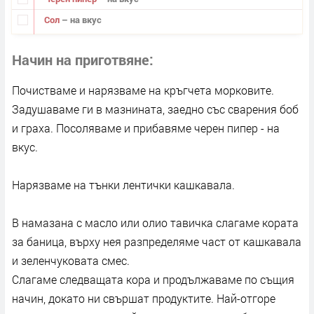
Сол
– на вкус
Начин на приготвяне
Почистваме и нарязваме на кръгчета морковите.
Задушаваме ги в мазнината, заедно със сварения боб
и граха. Посоляваме и прибавяме черен пипер - на
вкус.
Нарязваме на тънки лентички кашкавала.
В намазана с масло или олио тавичка слагаме кората
за баница, върху нея разпределяме част от кашкавала
и зеленчуковата смес.
Слагаме следващата кора и продължаваме по същия
начин, докато ни свършат продуктите. Най-отгоре