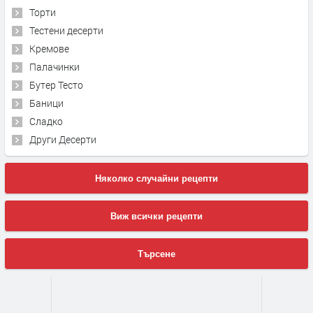
Торти
Тестени десерти
Кремове
Палачинки
Бутер Тесто
Баници
Сладко
Други Десерти
Няколко случайни рецепти
Виж всички рецепти
Търсене