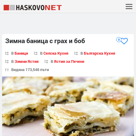
Зимна баница с грах и боб
0
В
Баници
В
Селска Кухня
В
Българска Кухня
В
Зимни Ястия
В
Ястия за Печене
Видяна 173,548 пъти