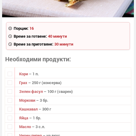
Порции:
16
Време за готвене:
40 минути
Време за приготвяне:
30 минути
Необходими продукти
Кори
– 1 п.
Грах
– 250 г (консерва)
Зелен фасул
– 100 г (сварен)
Моркови
– 3 бр.
Кашкавал
– 300 г
Яйца
– 1 бр.
Масло
– 3 с.л.
Черен пипер
– на вкус