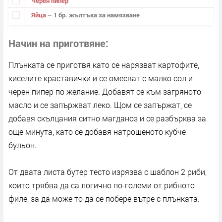
Черен пипер
Яйца
– 1 бр. жълтъка за намязване
Начин на приготвяне
Плънката се приготвя като се нарязват картофите,
киселите краставички и се омесват с малко сол и
черен пипер по желание. Добавят се към загряното
масло и се запържват леко. Щом се запържат, се
добавя скълцания ситно магданоз и се разбърква за
още минута, като се добавя натрошеното кубче
бульон.
От двата листа бутер тесто изрязва с шаблон 2 риби,
които трябва да са логично по-големи от рибното
филе, за да може то да се побере вътре с плънката.