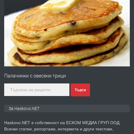
ХАСКОВО
преди 3 дни
ПРЕДЛАГА
Давам гараж под наем
преди 3 дни
ПРЕДЛАГА
№4120 Магазин/Офис под наем в кв.
Любен Каравелов, Хасково-близо до
Палачинки с овесени трици
градската градина!
преди 3 дни
Търси
ПРЕДЛАГА
ПРОСТОРЕН ТРИСТАЕН
За Haskovo.NET
АПАРТАМЕНТ В НОВА СГРАДА КВ.
КУБА
Haskovo.NET е собственост на ЕСКОМ МЕДИА ГРУП ООД.
Всички статии, репортажи, интервюта и други текстови,
преди 4 дни