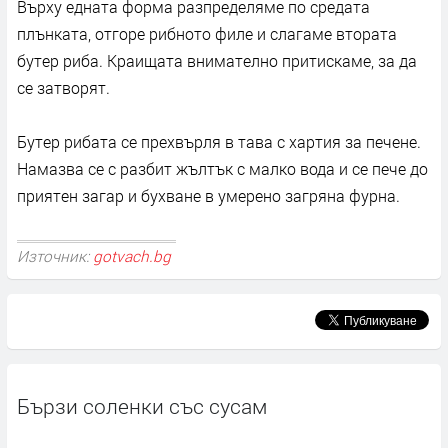
Върху едната форма разпределяме по средата
плънката, отгоре рибното филе и слагаме втората
бутер риба. Краищата внимателно притискаме, за да
се затворят.
Бутер рибата се прехвърля в тава с хартия за печене.
Намазва се с разбит жълтък с малко вода и се пече до
приятен загар и бухване в умерено загряна фурна.
Източник:
gotvach.bg
Бързи соленки със сусам