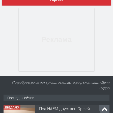
Търсене
По-добре е да се изтъркаш, отколкото да ръждясаш. - Дени
Дидро
Последни обяви
ПРЕДЛАГА
Под НАЕМ двустаен Орфей