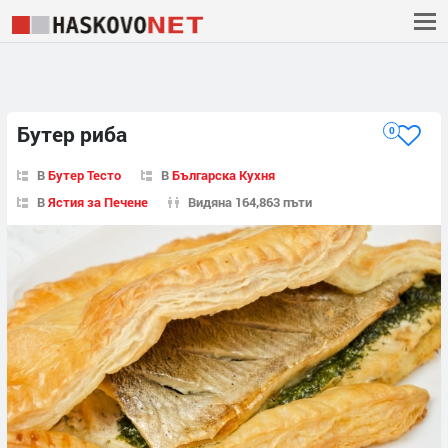
Бутер риба
0
В
Бутер Тесто
В
Българска Кухня
В
Ястия за Печене
Видяна 164,863 пъти