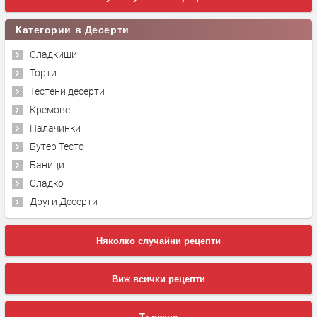
Категории в Десерти
Сладкиши
Торти
Тестени десерти
Кремове
Палачинки
Бутер Тесто
Баници
Сладко
Други Десерти
Няколко случайни рецепти
Виж всички рецепти