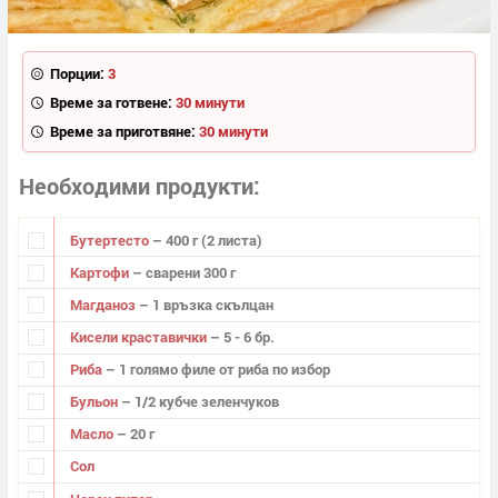
Порции:
3
Време за готвене:
30 минути
Време за приготвяне:
30 минути
Необходими продукти
Бутертесто
– 400 г (2 листа)
Картофи
– сварени 300 г
Магданоз
– 1 връзка скълцан
Кисели краставички
– 5 - 6 бр.
Риба
– 1 голямо филе от риба по избор
Бульон
– 1/2 кубче зеленчуков
Масло
– 20 г
Сол