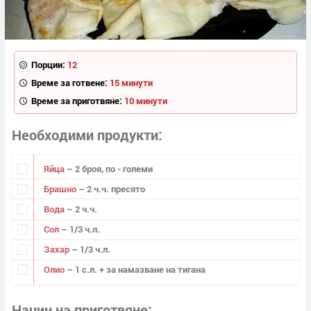
Порции:
12
Време за готвене:
15 минути
Време за приготвяне:
10 минути
Необходими продукти
Яйца
– 2 броя, по - големи
Брашно
– 2 ч.ч. пресято
Вода
– 2 ч.ч.
Сол
– 1/3 ч.л.
Захар
– 1/3 ч.л.
Олио
– 1 с.л. + за намазване на тигана
Начин на приготвяне