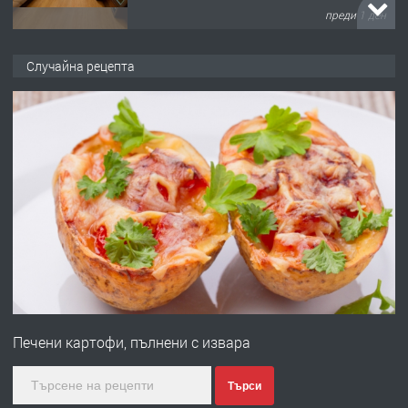
преди 1 ден
ПРЕДЛАГА
НАПЪЛНО ОБЗАВЕДЕН И
Случайна рецепта
ОБОРУДВАН ТРИСТАЕН
АПАРТАМЕНТ В ЦЕНТЪРА НА ГР.
ХАСКОВО
преди 2 дни
ПРЕДЛАГА
Давам гараж под наем
преди 2 дни
ПРЕДЛАГА
№4120 Магазин/Офис под наем в кв.
Любен Каравелов, Хасково-близо до
Печени картофи, пълнени с извара
градската градина!
преди 2 дни
Търси