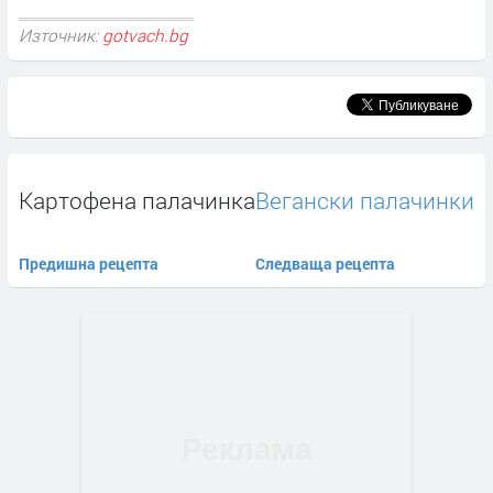
Източник:
gotvach.bg
Картофена палачинка
Вегански палачинки
Предишна рецепта
Следваща рецепта