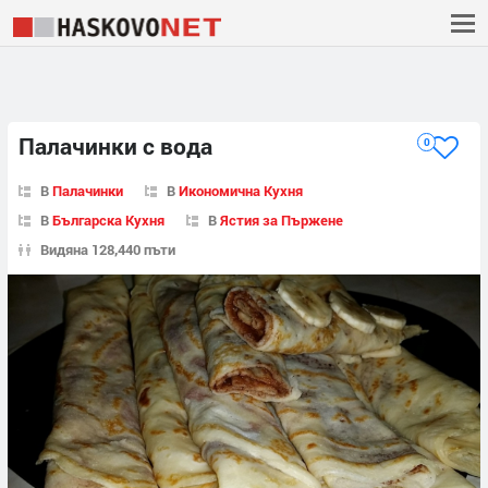
Палачинки с вода
0
В
Палачинки
В
Икономична Кухня
В
Българска Кухня
В
Ястия за Пържене
Видяна 128,440 пъти