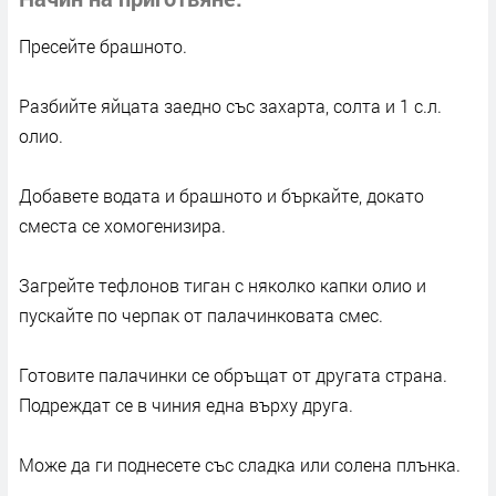
Пресейте брашното.
Разбийте яйцата заедно със захарта, солта и 1 с.л.
олио.
Добавете водата и брашното и бъркайте, докато
сместа се хомогенизира.
Загрейте тефлонов тиган с няколко капки олио и
пускайте по черпак от палачинковата смес.
Готовите палачинки се обръщат от другата страна.
Подреждат се в чиния една върху друга.
Може да ги поднесете със сладка или солена плънка.