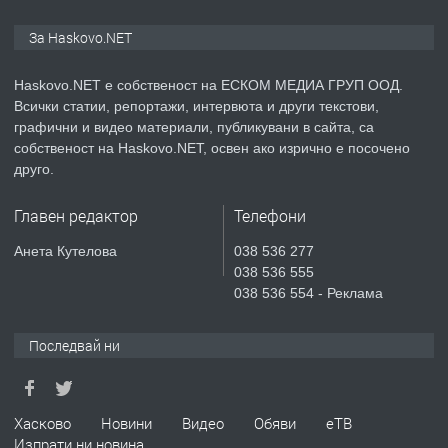
ПРЕДЛАГА
ПРОСТОРЕН ТРИСТАЕН
За Haskovo.NET
АПАРТАМЕНТ В НОВА СГРАДА КВ.
КУБА
Haskovo.NET е собственост на ЕСКОМ МЕДИА ГРУП ООД.
Всички статии, репортажи, интервюта и други текстови,
преди 3 дни
графични и видео материали, публикувани в сайта, са
собственост на Haskovo.NET, освен ако изрично е посочено
ПРЕДЛАГА
Продавам парцел в гр. Хасково кв.
друго.
Хисаря до ток, вода,канализация,
асфалт 0889 537 426
Главен редактор
Телефони
преди 3 дни
Анета Кутелова
038 536 277
038 536 555
ПРЕДЛАГА
СГЛОБЯВАНЕ НА МЕБЕЛИ.
038 536 554 - Реклама
Последвай ни
преди 3 дни
ПРЕДЛАГА
Хасково
Новини
Видео
Обяви
еТВ
№4119 Едностаен обзаведен
Изпрати ни новина
апартамент под наем в кв.