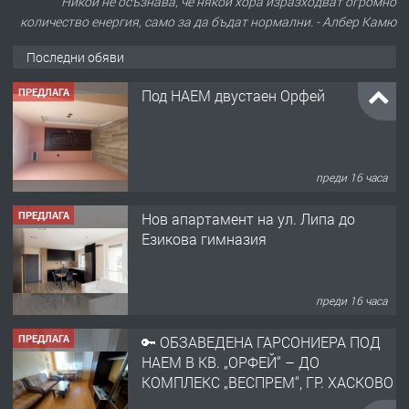
Никой не осъзнава, че някои хора изразходват огромно
количество енергия, само за да бъдат нормални. - Албер Камю
Последни обяви
ПРЕДЛАГА
Под НАЕМ двустаен Орфей
преди 16 часа
ПРЕДЛАГА
Нов апартамент на ул. Липа до
Езикова гимназия
преди 16 часа
ПРЕДЛАГА
🔑 ОБЗАВЕДЕНА ГАРСОНИЕРА ПОД
НАЕМ В КВ. „ОРФЕЙ“ – ДО
КОМПЛЕКС „ВЕСПРЕМ“, ГР. ХАСКОВО