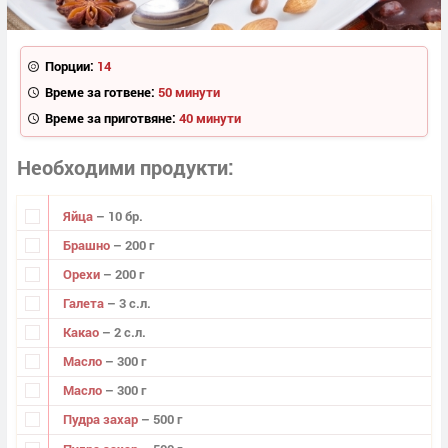
Порции:
14
Време за готвене:
50 минути
Време за приготвяне:
40 минути
Необходими продукти
Яйца
– 10 бр.
Брашно
– 200 г
Орехи
– 200 г
Галета
– 3 с.л.
Какао
– 2 с.л.
Масло
– 300 г
Масло
– 300 г
Пудра захар
– 500 г