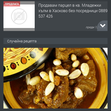
ПРЕДЛАГА
Продавам парцел в кв. Младежки
хълм в Хасково без посредници 0889
537 426
преди 12 часа
ПРЕДЛАГА
Давам обзаведено жилище за жена
Случайна рецепта
без брокери 0889 537 426
преди 12 часа
ПРЕДЛАГА
Под НАЕМ двустаен Орфей
преди 3 дни
ПРЕДЛАГА
Нов апартамент на ул. Липа до
Езикова гимназия