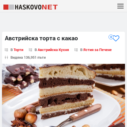
Австрийска торта с какао
0
В
Торти
В
Австрийска Кухня
В
Ястия за Печене
Видяна 136,951 пъти