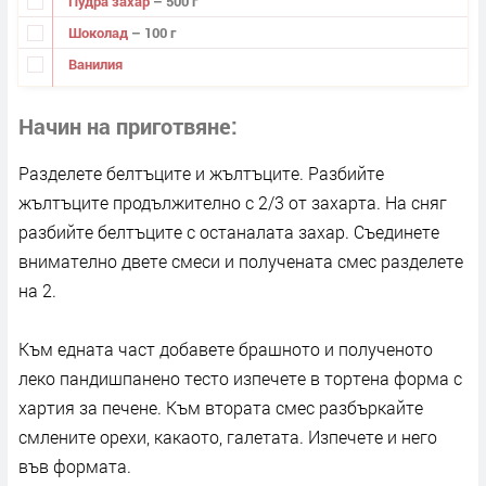
Пудра захар
– 500 г
Шоколад
– 100 г
Ванилия
Начин на приготвяне
Разделете белтъците и жълтъците. Разбийте
жълтъците продължително с 2/3 от захарта. На сняг
разбийте белтъците с останалата захар. Съединете
внимателно двете смеси и получената смес разделете
на 2.
Към едната част добавете брашното и полученото
леко пандишпанено тесто изпечете в тортена форма с
хартия за печене. Към втората смес разбъркайте
смлените орехи, какаото, галетата. Изпечете и него
във формата.