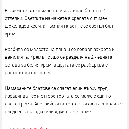
Разделете всеки изпечен и изстинал блат на 2
отделни. Светлите намажете в средата с тъмен
шоколадов крем, а тъмния пласт - със светъл бял
крем.
Разбива се малсото на пяна и се добавя захарта и
ванилията. Кремът също се разделя на 2 - едната
остава за белия крем, а другата се разбърква с
разтопения шоколад.
Намазаните блатове се слагат един върху друг,
изравянват се и отгоре тортата се маже с един от
двата крема. Австрийската торта с какао гарнирайте с
плодове от сладко или ядки по желание.
Източник:
gotvach.bg