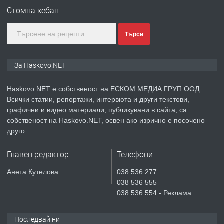
Стомна кебап
преди 3 дни
Търси
ПРЕДЛАГА
🔑 ОБЗАВЕДЕНА ГАРСОНИЕРА ПОД
За Haskovo.NET
НАЕМ В КВ. „ОРФЕЙ“ – ДО
КОМПЛЕКС „ВЕСПРЕМ“, ГР. ХАСКОВО
Haskovo.NET е собственост на ЕСКОМ МЕДИА ГРУП ООД.
Всички статии, репортажи, интервюта и други текстови,
преди 4 дни
графични и видео материали, публикувани в сайта, са
собственост на Haskovo.NET, освен ако изрично е посочено
ПРЕДЛАГА
НАПЪЛНО ОБЗАВЕДЕН И
друго.
ОБОРУДВАН ТРИСТАЕН
АПАРТАМЕНТ В ЦЕНТЪРА НА ГР.
Главен редактор
Телефони
ХАСКОВО
преди 5 дни
Анета Кутелова
038 536 277
038 536 555
ПРЕДЛАГА
Давам гараж под наем
038 536 554 - Реклама
Последвай ни