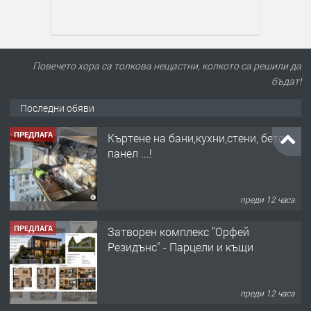
Повечето хора са толкова нещастни, колкото са решили да
бъдат!
Последни обяви
ПРЕДЛАГА
Къртене на бани,кухни,стени, бетон,
панел ...!
преди 12 часа
ПРЕДЛАГА
Затворен комплекс "Орфей
Резидънс" - Парцели и къщи
преди 12 часа