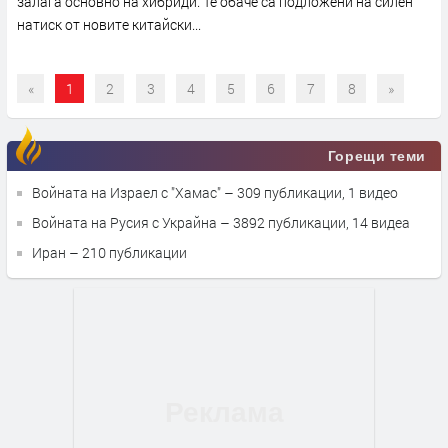
залага основно на хибриди. Те обаче са подложени на силен
натиск от новите китайски...
«
1
2
3
4
5
6
7
8
»
Горещи теми
Войната на Израел с "Хамас"
– 309 публикации, 1 видео
Войната на Русия с Украйна
– 3892 публикации, 14 видеа
Иран
– 210 публикации