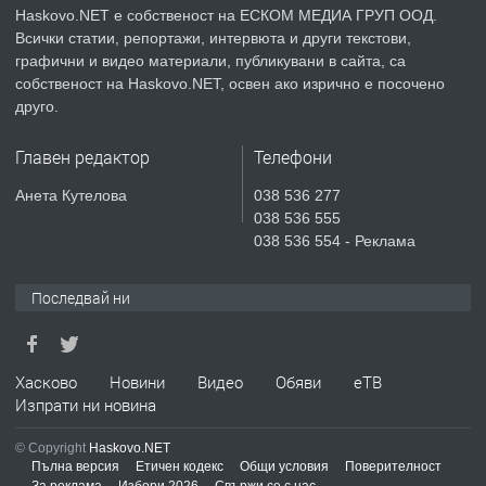
Haskovo.NET е собственост на ЕСКОМ МЕДИА ГРУП ООД.
Всички статии, репортажи, интервюта и други текстови,
преди 3 дни
графични и видео материали, публикувани в сайта, са
собственост на Haskovo.NET, освен ако изрично е посочено
ПРЕДЛАГА
СГЛОБЯВАНЕ НА МЕБЕЛИ.
друго.
Главен редактор
Телефони
преди 3 дни
Анета Кутелова
038 536 277
038 536 555
ПРЕДЛАГА
№4119 Едностаен обзаведен
038 536 554 - Реклама
апартамент под наем в кв.
Училищни, гр. Хасково.
Последвай ни
преди 3 дни
ПРЕДЛАГА
Хасково
Новини
Видео
Обяви
еТВ
Под НАЕМ двустаен Орфей
Изпрати ни новина
© Copyright
Haskovo.NET
Пълна версия
Етичен кодекс
Общи условия
Поверителност
преди 9 часа
За реклама
Избори 2026
Свържи се с нас