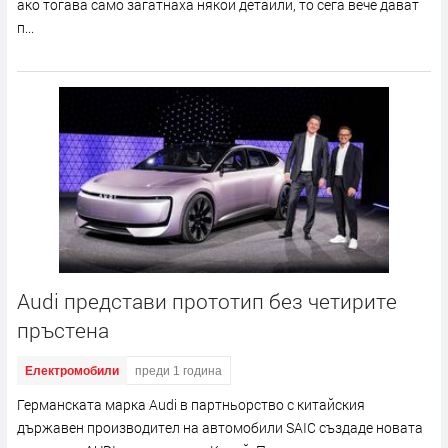
ако тогава само загатнаха някои детайли, то сега вече дават
п...
Audi представи прототип без четирите
пръстена
Електромобили
преди 1 година
Германската марка Audi в партньорство с китайския
държавен производител на автомобили SAIC създаде новата