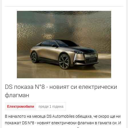
DS показа N°8 - новият си електрически
флагман
Електромобили
преди 1 година
В началото на месеца DS Automobiles обещаха, че скоро ще ни
покажат DS N°8 - новият електрически флагман в гамата си. И