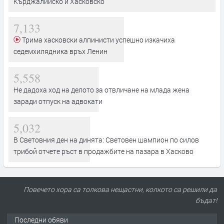
Кърджалийско и Хасковско
7,133
Трима хасковски алпинисти успешно изкачиха
седемхилядника връх Ленин
5,558
Не дадоха ход на делото за отвличане на млада жена
заради отпуск на адвокати
5,032
В Световния ден на динята: Световен шампион по силов
трибой отчете ръст в продажбите на пазара в Хасково
Повечето хора са толкова нещастни, колкото са решили да
бъдат!
Последни обяви