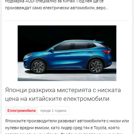
подмарка AUDI специално за Китай. Под нея ще се
произвеждат само електрически автомобили, веро...
Японци разкриха мистерията с ниската
цена на китайските електромобили
Електромобили
преди 1 година
Японските производители развиват автомобилите с ниски или
нулеви вредни емисии, като лидер сред тях е Toyota, която