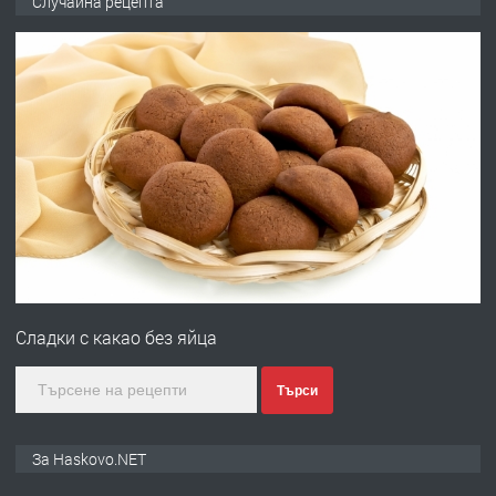
Случайна рецепта
преди 2 дни
ПРЕДЛАГА
№4120 Магазин/Офис под наем в кв.
Любен Каравелов, Хасково-близо до
градската градина!
преди 2 дни
ПРЕДЛАГА
ПРОСТОРЕН ТРИСТАЕН
АПАРТАМЕНТ В НОВА СГРАДА КВ.
Сладки с какaо без яйца
КУБА
преди 3 дни
Търси
ПРЕДЛАГА
Продавам парцел в гр. Хасково кв.
За Haskovo.NET
Хисаря до ток, вода,канализация,
асфалт 0889 537 426