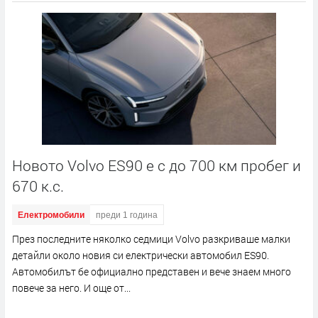
Новото Volvo ES90 е с до 700 км пробег и
670 к.с.
Електромобили
преди 1 година
През последните няколко седмици Volvo разкриваше малки
детайли около новия си електрически автомобил ES90.
Автомобилът бе официално представен и вече знаем много
повече за него. И още от...