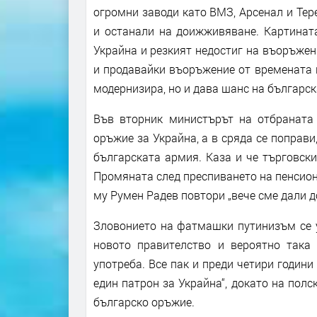
огромни заводи като ВМЗ, Арсенал и Тер
и останали на доижживяване. Картината
Украйна и резкият недостиг на въоръжен
и продавайки въоръжение от времената 
модернизира, но и дава шанс на българс
Във вторник министърът на отбраната
оръжие за Украйна, а в сряда се поправи
българската армия. Каза и че търговск
Промяната след преспиването на пенсион
му Румен Радев повтори „вече сме дали д
Зловонието на фатмашки путинизъм се у
новото правителство и вероятно така
употреба. Все пак и преди четири годин
един патрон за Украйна“, докато на пол
българско оръжие.