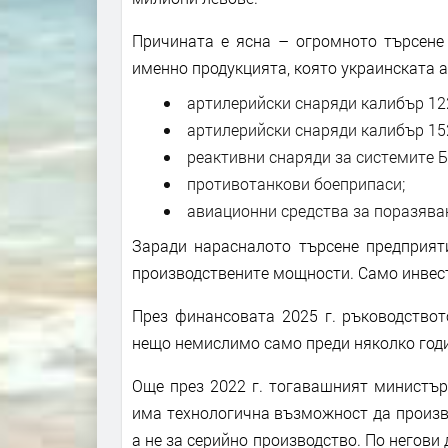
Причината е ясна – огромното търсене
именно продукцията, която украинската 
артилерийски снаряди калибър 12
артилерийски снаряди калибър 15
реактивни снаряди за системите Б
противотанкови боеприпаси;
авиационни средства за поразява
Заради нарасналото търсене предприя
производствените мощности. Само инвест
През финансовата 2025 г. ръководствот
нещо немислимо само преди няколко год
Още през 2022 г. тогавашният министър
има технологична възможност да произв
а не за серийно производство. По негови