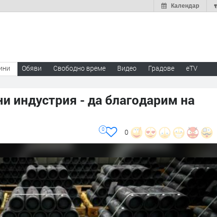
Календар
ини
Обяви
Свободно време
Видео
Градове
eTV
ни индустрия - да благодарим на
0
0