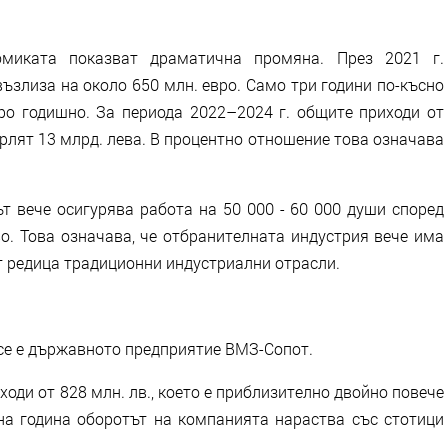
миката показват драматична промяна. През 2021 г.
ъзлиза на около 650 млн. евро. Само три години по-късно
вро годишно. За периода 2022–2024 г. общите приходи от
рлят 13 млрд. лева. В процентно отношение това означава
ът вече осигурява работа на 50 000 - 60 000 души според
о. Това означава, че отбранителната индустрия вече има
т редица традиционни индустриални отрасли.
се е държавното предприятие ВМЗ-Сопот.
ходи от 828 млн. лв., което е приблизително двойно повече
на година оборотът на компанията нараства със стотици