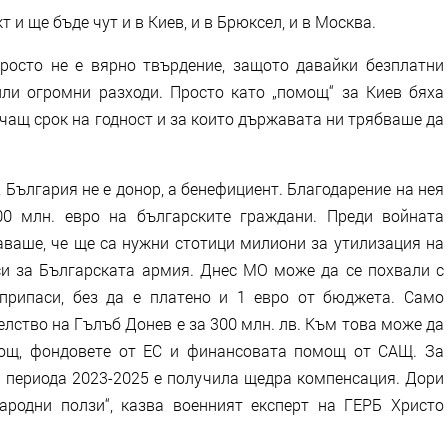
 и ще бъде чут и в Киев, и в Брюксел, и в Москва.
просто не е вярно твърдение, защото давайки безплатни
ли огромни разходи. Просто като „помощ“ за Киев бяха
чащ срок на годност и за които държавата ни трябваше да
България не е донор, а бенефициент. Благодарение на нея
00 млн. евро на българските граждани. Преди войната
ваше, че ще са нужни стотици милиони за утилизация на
си за Българската армия. Днес МО може да се похвали с
припаси, без да е платено и 1 евро от бюджета. Само
лство на Гълъб Донев е за 300 млн. лв. Към това може да
мощ, фондовете от ЕС и финансовата помощ от САЩ. За
в периода 2023-2025 е получила щедра компенсация. Дори
ародни ползи“, казва военният експерт на ГЕРБ Христо