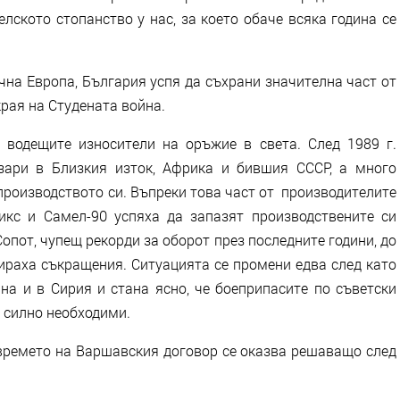
лското стопанство у нас, за което обаче всяка година се
чна Европа, България успя да съхрани значителна част от
рая на Студената война.
 водещите износители на оръжие в света. След 1989 г.
зари в Близкия изток, Африка и бившия СССР, а много
производството си. Въпреки това част от производителите
икс и Самел-90 успяха да запазят производствените си
пот, чупещ рекорди за оборот през последните години, до
нираха съкращения. Ситуацията се промени едва след като
на и в Сирия и стана ясно, че боеприпасите по съветски
т силно необходими.
ремето на Варшавския договор се оказва решаващо след