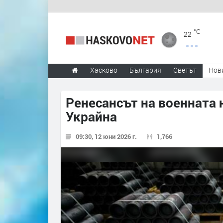
°C
22
Хасково
България
Светът
Нов
Ренесансът на военната 
Украйна
09:30, 12 юни 2026 г.
1,766