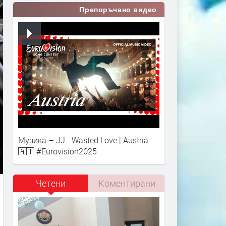
Препоръчано видео
Музика – JJ - Wasted Love | Austria
🇦🇹 #Eurovision2025
Четени
Коментирани