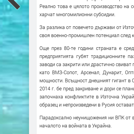
Реално това е цялото производство на се
харчат многомилионни субсидии.
За разлика от повечето държави от Изто
своя военно-промишлен потенциал след к
Още през 80-те години страната е сред
предприятията губят традиционните па
заводи са закрити или драстично свиват 
като ВМЗ-Сопот, Арсенал, Дунарит, Опт
мощности. Всъщност днешният гигант в Со
2014 г. бе пред закриване и дори се пла
започнаха конфликтите в Източна Украй
образец и непроизведени в Русия остава
Парадоксално неунищожения ни ВПК от в
началото на войната в Украйна.