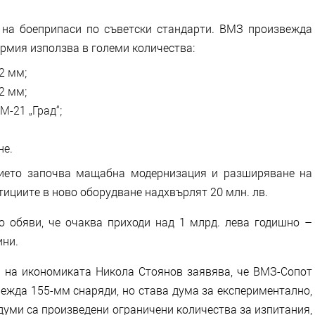
 на боеприпаси по съветски стандарти. ВМЗ произвежда
армия използва в големи количества:
2 мм;
2 мм;
М-21 „Град“;
не.
тието започва мащабна модернизация и разширяване на
ициите в ново оборудване надхвърлят 20 млн. лв.
о обяви, че очаква приходи над 1 млрд. лева годишно –
ини.
 на икономиката Никола Стоянов заявява, че ВМЗ-Сопот
ежда 155-мм снаряди, но става дума за експериментално,
 думи са произведени ограничени количества за изпитания,