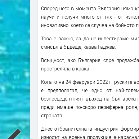
Според него в момента България няма ка
научи и получи много от тях - от изпо
иновативно, което се случва на бойното п
Това е важно, за да не инвестираме ми
смисъл в бъдеще, казва Гаджев.
Всъщност, ако България спре продажба
простреляла в крака.
Когато на 24 февруари 2022 г. руските в
е предполагал, че едно от най-голе
безпрецедентният възход на българскат
преди имаше по-скоро периферна роля,
страната.
Днес отбранителната индустрия формира
износът на военна продукция е нарасна