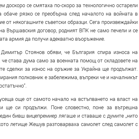
ем доскоро се смятаха по-скоро за технологично остарели
 обаче рязко се преобърна след началото на войната в
ие от някогашните съветски образци. Сега произвеждайки
на Вършавския договор, родният ВПК не само печели и се
ката армия да получи адекватно въоръжение.
 Димитър Стоянов обяви, че България спира износа на
, че става дума само за военната помощ от складовете на
ите сделки за износ на оръжие за Украйна ще продължат.
ирания полковник е забележима, въпреки че и началникът
остатъчно“.
сеща още от самото начало на встъпването на власт на
 и ще си продължи. Поне словестно, поне за вътрешна
и един бивш вицепремиер лягаше и ставаше с думите „нито
ското летище Жешув разтоварваха самолет след самолет с