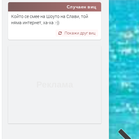
Случаен виц
Който се смее на Шоуто на Слави, той
няма интернет, ха-ха :-))
Покажи друг виц