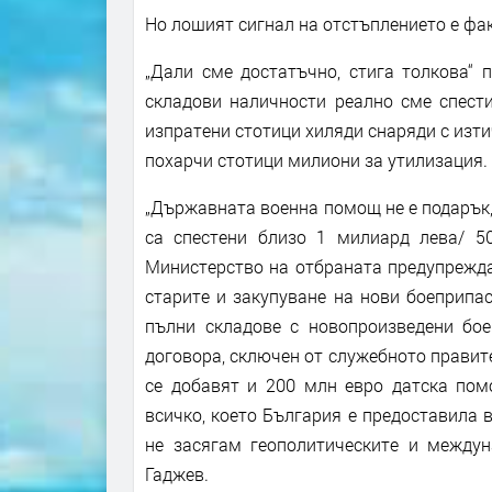
Но лошият сигнал на отстъплението е факт
„Дали сме достатъчно, стига толкова“ 
складови наличности реално сме спести
изпратени стотици хиляди снаряди с изти
похарчи стотици милиони за утилизация.
„Държавната военна помощ не е подарък, 
са спестени близо 1 милиард лева/ 5
Министерство на отбраната предупрежда
старите и закупуване на нови боеприпа
пълни складове с новопроизведени бое
договора, сключен от служебното правите
се добавят и 200 млн евро датска по
всичко, което България е предоставила 
не засягам геополитическите и междун
Гаджев.