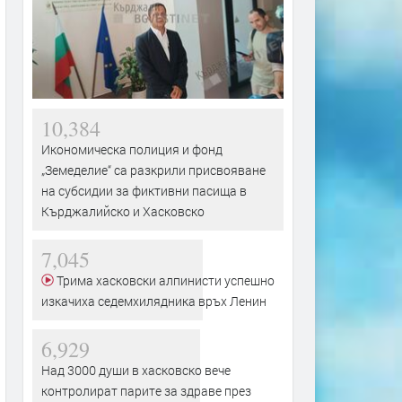
10,384
Икономическа полиция и фонд
„Земеделие“ са разкрили присвояване
на субсидии за фиктивни пасища в
Кърджалийско и Хасковско
7,045
Трима хасковски алпинисти успешно
изкачиха седемхилядника връх Ленин
6,929
Над 3000 души в хасковско вече
контролират парите за здраве през