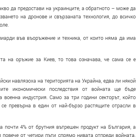
кво да предостави на украинците, а обратното – може да
лзването на дронове и свързаната технология, до всичко
оле.
лиарди във въоръжение и техника, от които няма да има
та на оръжие за Киев, то това означава, че сама се е
ойски навлязоха на територията на Украйна, едва ли някой
мите икономически последствия от войната ще бъде
а военна индустрия. Само за три години секторът, който
 се превърна в един от най-бързо растящите отрасли в
 почти 4% от брутния вътрешен продукт на България, а
л повече от четири пъти спрямо нивата отпреди войната.