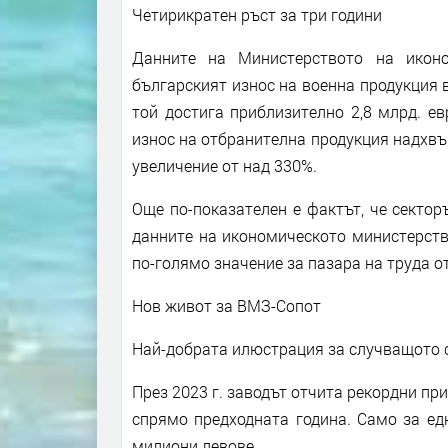
Четирикратен ръст за три години
Данните на Министерството на иконо
българският износ на военна продукция в
той достига приблизително 2,8 млрд. е
износ на отбранителна продукция надхвъ
увеличение от над 330%.
Още по-показателен е фактът, че сектор
данните на икономическото министерств
по-голямо значение за пазара на труда о
Нов живот за ВМЗ-Сопот
Най-добрата илюстрация за случващото 
През 2023 г. заводът отчита рекордни при
спрямо предходната година. Само за ед
милиони левове.