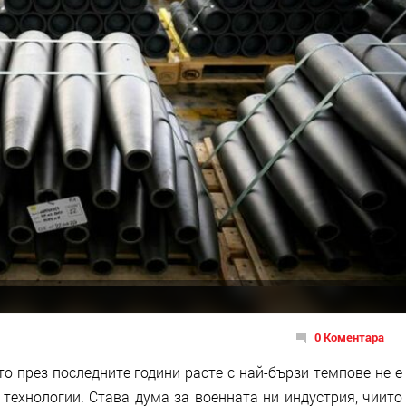
0 Коментара
о през последните години расте с най-бързи темпове не е
технологии. Става дума за военната ни индустрия, чиито