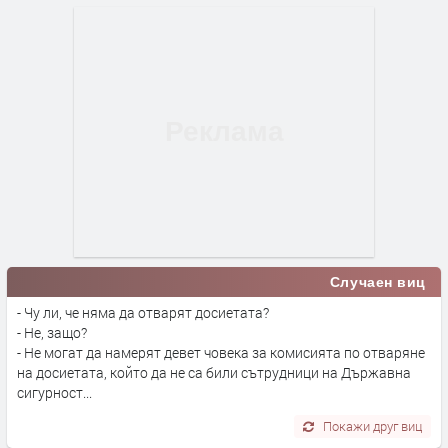
Случаен виц
- Чу ли, че няма да отварят досиетата?
- Не, защо?
- Не могат да намерят девет човека за комисията по отваряне
на досиетата, който да не са били сътрудници на Държавна
сигурност...
Покажи друг виц