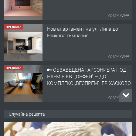
преди 2 дни
ПРЕДЛАГА
Нов апартамент на ул. Липа до
Езикова гимназия
преди 2 дни
ПРЕДЛАГА
🔑 ОБЗАВЕДЕНА ГАРСОНИЕРА ПОД
НАЕМ В КВ. „ОРФЕЙ“ – ДО
КОМПЛЕКС „ВЕСПРЕМ“, ГР. ХАСКОВО
преди 3 дни
ПРЕДЛАГА
НАПЪЛНО ОБЗАВЕДЕН И
Случайна рецепта
ОБОРУДВАН ТРИСТАЕН
АПАРТАМЕНТ В ЦЕНТЪРА НА ГР.
ХАСКОВО