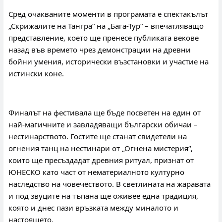
Сред очакваните моменти в програмата е спектакълът 
„Скрижалите на Тангра“ на „Бага-Тур“ – впечатляващо 
представление, което ще пренесе публиката векове 
назад във времето чрез демонстрации на древни 
бойни умения, исторически възстановки и участие на 
истински коне.
Финалът на фестивала ще бъде посветен на един от 
най-магичните и завладяващи български обичаи – 
нестинарството. Гостите ще станат свидетели на 
огнения танц на нестинари от „Огнена мистерия“, 
които ще пресъздадат древния ритуал, признат от 
ЮНЕСКО като част от нематериалното културно 
наследство на човечеството. В светлината на жаравата 
и под звуците на тъпана ще оживее една традиция, 
която и днес пази връзката между миналото и 
настоящето.