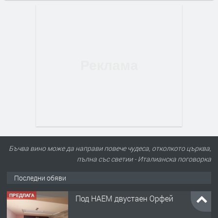
Бъчва вино може да направи повече чудеса, отколкото църква,
пълна със светии - Италианска поговорка
Последни обяви
ПРЕДЛАГА
Под НАЕМ двустаен Орфей