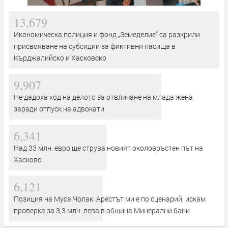
13,679
Икономическа полиция и фонд „Земеделие“ са разкрили
присвояване на субсидии за фиктивни пасища в
Кърджалийско и Хасковско
9,907
Не дадоха ход на делото за отвличане на млада жена
заради отпуск на адвокати
6,341
Над 33 млн. евро ще струва новият околовръстен път на
Хасково
6,121
Позиция на Муса Чолак: Арестът ми е по сценарий, искам
проверка за 3,3 млн. лева в община Минерални бани