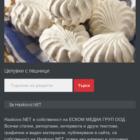
преди 4 дни
ПРЕДЛАГА
Давам гараж под наем
преди 4 дни
ПРЕДЛАГА
№4120 Магазин/Офис под наем в кв.
Любен Каравелов, Хасково-близо до
Целувки с лешници
градската градина!
Търси
преди 4 дни
ПРЕДЛАГА
ПРОСТОРЕН ТРИСТАЕН
За Haskovo.NET
АПАРТАМЕНТ В НОВА СГРАДА КВ.
КУБА
Haskovo.NET е собственост на ЕСКОМ МЕДИА ГРУП ООД.
Всички статии, репортажи, интервюта и други текстови,
преди 5 дни
графични и видео материали, публикувани в сайта, са
собственост на Haskovo.NET, освен ако изрично е посочено