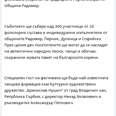
Община Радомир.
Събитието ще събере над 300 участници от 26 
фолклорни състава и индивидуални изпълнители от 
общините Радомир, Перник, Дупница и Софийско. 
През целия ден посетителите ще могат да се насладят 
на автентични народни песни, танци и обичаи, 
съхранили живата памет на българските корени.
Специален гост на фестивала ще бъде най-известната 
танцова формация към Културно-художествено 
дружество „Бранислав Нушич“ от град Владичин хан, 
Република Сърбия, с директор Ненад Яковлевич и 
ръководител Александър Петкович.