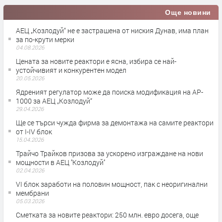
Още новини
АЕЦ „Козлодуй“ не е застрашена от ниския Дунав, има план
за по-крути мерки
04.08.2026
Цената за новите реактори е ясна, избира се най-
устойчивият и конкурентен модел
20.05.2026
Ядреният регулатор може да поиска модификация на AP-
1000 за АЕЦ „Козлодуй“
29.04.2026
Ще се търси чужда фирма за демонтажа на самите реактори
от I-IV блок
15.04.2026
Трайчо Трайков призова за ускорено изграждане на нови
мощности в АЕЦ ''Козлодуй''
02.04.2026
VI блок заработи на половин мощност, пак с неоригинални
мембрани
05.03.2026
Сметката за новите реактори: 250 млн. евро досега, още