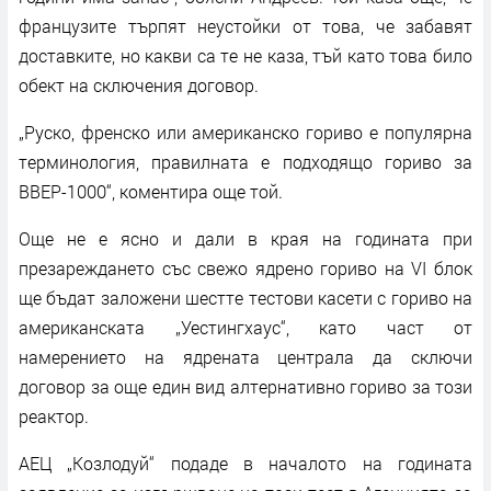
французите търпят неустойки от това, че забавят
доставките, но какви са те не каза, тъй като това било
обект на сключения договор.
„Руско, френско или американско гориво е популярна
терминология, правилната е подходящо гориво за
ВВЕР-1000“, коментира още той.
Още не е ясно и дали в края на годината при
презареждането със свежо ядрено гориво на VI блок
ще бъдат заложени шестте тестови касети с гориво на
американската „Уестингхаус“, като част от
намерението на ядрената централа да сключи
договор за още един вид алтернативно гориво за този
реактор.
АЕЦ „Козлодуй“ подаде в началото на годината