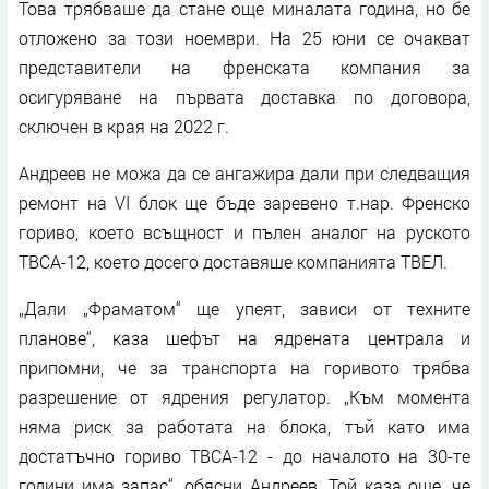
Това трябваше да стане още миналата година, но бе
отложено за този ноември. На 25 юни се очакват
представители на френската компания за
осигуряване на първата доставка по договора,
сключен в края на 2022 г.
Андреев не можа да се ангажира дали при следващия
ремонт на VI блок ще бъде заревено т.нар. Френско
гориво, което всъщност и пълен аналог на руското
ТВСА-12, което досего доставяше компанията ТВЕЛ.
„Дали „Фраматом“ ще упеят, зависи от техните
планове“, каза шефът на ядрената централа и
припомни, че за транспорта на горивото трябва
разрешение от ядрения регулатор. „Към момента
няма риск за работата на блока, тъй като има
достатъчно гориво ТВСА-12 - до началото на 30-те
години има запас“, обясни Андреев. Той каза още, че