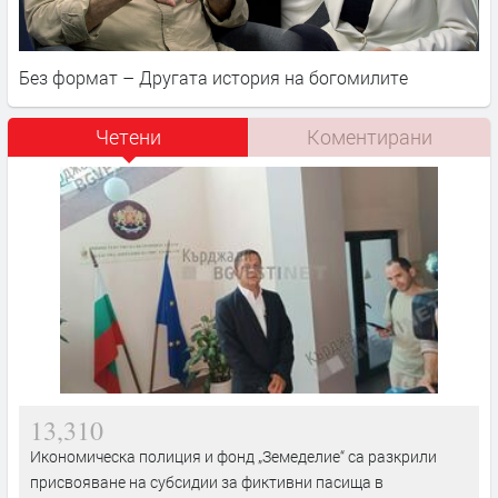
Без формат – Другата история на богомилите
Четени
Коментирани
13,310
Икономическа полиция и фонд „Земеделие“ са разкрили
присвояване на субсидии за фиктивни пасища в