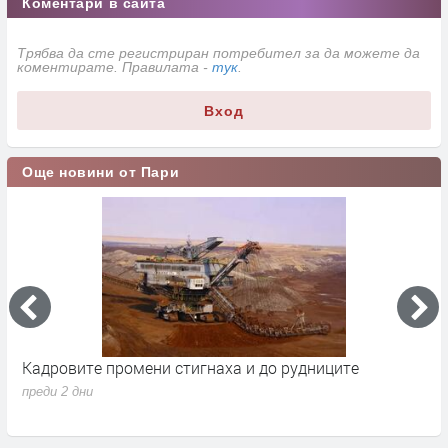
Коментари в сайта
Трябва да сте регистриран потребител за да можете да
коментирате. Правилата -
тук
.
Вход
Още новини от Пари
дниците
Парите от Брюксел свалиха бюджетния д
1.7% от БВП
преди 3 дни