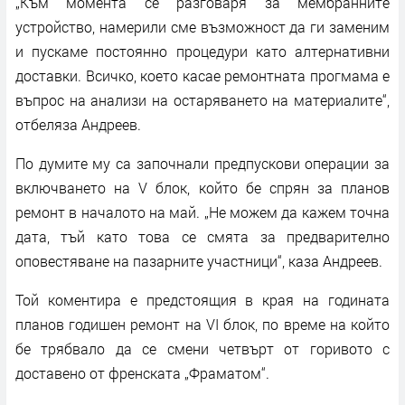
„Към момента се разговаря за мембранните
устройство, намерили сме възможност да ги заменим
и пускаме постоянно процедури като алтернативни
доставки. Всичко, което касае ремонтната прогмама е
въпрос на анализи на остаряването на материалите“,
отбеляза Андреев.
По думите му са започнали предпускови операции за
включването на V блок, който бе спрян за планов
ремонт в началото на май. „Не можем да кажем точна
дата, тъй като това се смята за предварително
оповестяване на пазарните участници“, каза Андреев.
Той коментира е предстоящия в края на годината
планов годишен ремонт на VI блок, по време на който
бе трябвало да се смени четвърт от горивото с
доставено от френската „Фраматом“.