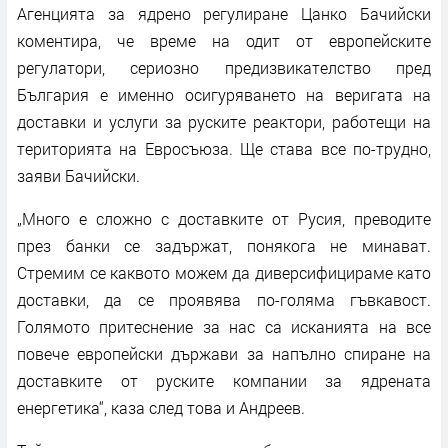
Агенцията за ядрено регулиране Цанко Бачийски
коментира, че време на одит от европейските
регулатори, сериозно предизвикателство пред
България е именно осигуряването на веригата на
доставки и услуги за руските реактори, работещи на
територията на Евросъюза. Ще става все по-трудно,
заяви Бачийски.
„Много е сложно с доставките от Русия, преводите
през банки се задържат, понякога не минават.
Стремим се каквото можем да диверсифицираме като
доставки, да се проявява по-голяма гъвкавост.
Голямото притеснение за нас са исканията на все
повече европейски държави за напълно спиране на
доставките от руските компании за ядрената
енергетика“, каза след това и Андреев.