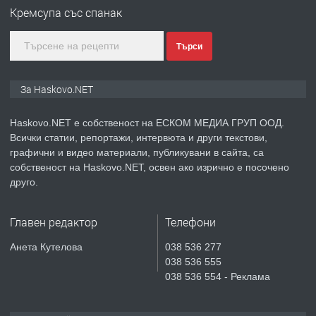
Кремсупа със спанак
ПРЕДЛАГА
ПРОСТОРЕН ТРИСТАЕН
АПАРТАМЕНТ В НОВА СГРАДА КВ.
Търси
КУБА
За Haskovo.NET
преди 4 дни
ПРЕДЛАГА
Haskovo.NET е собственост на ЕСКОМ МЕДИА ГРУП ООД.
Продавам парцел в гр. Хасково кв.
Всички статии, репортажи, интервюта и други текстови,
Хисаря до ток, вода,канализация,
графични и видео материали, публикувани в сайта, са
асфалт 0889 537 426
собственост на Haskovo.NET, освен ако изрично е посочено
друго.
преди 4 дни
ПРЕДЛАГА
СГЛОБЯВАНЕ НА МЕБЕЛИ.
Главен редактор
Телефони
Анета Кутелова
038 536 277
038 536 555
038 536 554 - Реклама
преди 4 дни
ПРЕДЛАГА
№4119 Едностаен обзаведен