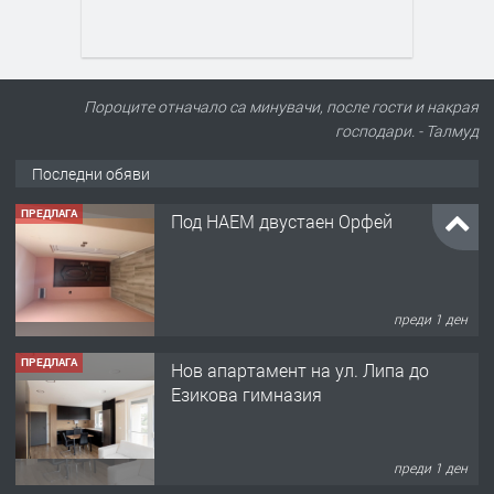
Пороците отначало са минувачи, после гости и накрая
господари. - Талмуд
ПРЕДЛАГА
Под НАЕМ двустаен Орфей
Последни обяви
преди 1 ден
ПРЕДЛАГА
Нов апартамент на ул. Липа до
Езикова гимназия
преди 1 ден
ПРЕДЛАГА
🔑 ОБЗАВЕДЕНА ГАРСОНИЕРА ПОД
НАЕМ В КВ. „ОРФЕЙ“ – ДО
КОМПЛЕКС „ВЕСПРЕМ“, ГР. ХАСКОВО