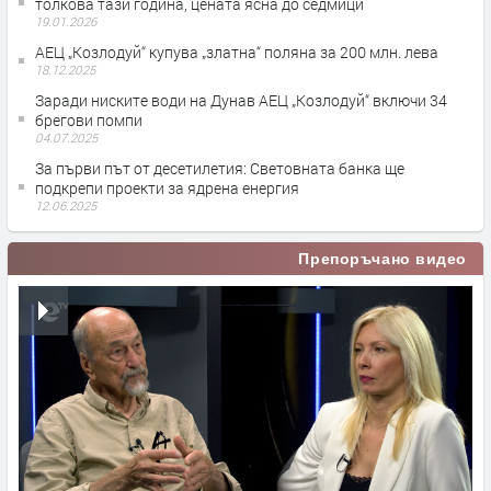
толкова тази година, цената ясна до седмици
19.01.2026
АЕЦ „Козлодуй“ купува „златна“ поляна за 200 млн. лева
18.12.2025
Заради ниските води на Дунав АЕЦ „Козлодуй“ включи 34
брегови помпи
04.07.2025
За първи път от десетилетия: Световната банка ще
подкрепи проекти за ядрена енергия
12.06.2025
Препоръчано видео