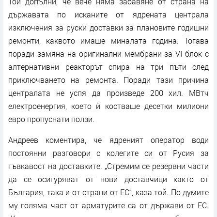
Той допълни, че вече няма забавяне от страна на
държавата по исканите от ядрената централа
изключения за руски доставки за плановите годишни
ремонти, каквото имаше миналата година. Тогава
поради замяна на оригинални мембрани за VI блок с
алтернативни реакторът спира на три пъти след
приключването на ремонта. Поради тази причина
централата не успя да произведе 200 хил. МВтч
електроенергия, което ѝ костваше десетки милиони
евро пропуснати ползи.
Андреев коментира, че ядреният оператор води
постоянни разговори с колегите си от Русия за
гъвкавост на доставките. „Стремим се резервни части
да се осигуряват от нови доставчици както от
България, така и от страни от ЕС“, каза той. По думите
му голяма част от арматурите са от държави от ЕС.