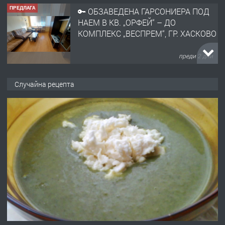
преди 2 дни
ПРЕДЛАГА
НАПЪЛНО ОБЗАВЕДЕН И
ОБОРУДВАН ТРИСТАЕН
АПАРТАМЕНТ В ЦЕНТЪРА НА ГР.
ХАСКОВО
Случайна рецепта
преди 3 дни
ПРЕДЛАГА
Давам гараж под наем
преди 3 дни
ПРЕДЛАГА
№4120 Магазин/Офис под наем в кв.
Любен Каравелов, Хасково-близо до
градската градина!
преди 3 дни