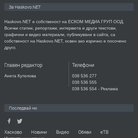
ПРЕДЛАГА
СГЛОБЯВАНЕ НА МЕБЕЛИ.
За Haskovo.NET
Haskovo.NET е собственост на ЕСКОМ МЕДИА ГРУП ООД.
Всички статии, репортажи, интервюта и други текстови,
преди 2 дни
графични и видео материали, публикувани в сайта, са
собственост на Haskovo.NET, освен ако изрично е посочено
ПРЕДЛАГА
№4119 Едностаен обзаведен
друго.
апартамент под наем в кв.
Училищни, гр. Хасково.
Главен редактор
Телефони
преди 2 дни
Анета Кутелова
038 536 277
038 536 555
ПРЕДЛАГА
Къртене на бетон! Събаряне на
038 536 554 - Реклама
сгради!
Последвай ни
преди 2 дни
ПРЕДЛАГА
Апартамент за продажба
Хасково
Новини
Видео
Обяви
еТВ