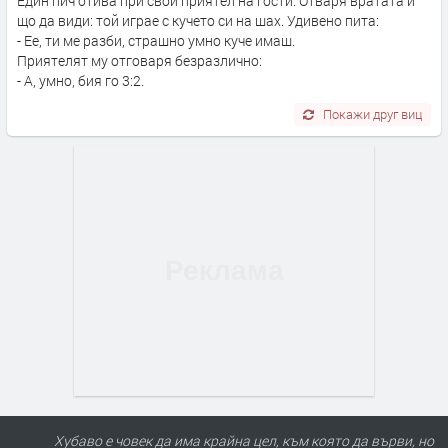
Един пич отива при свой приятел на гости. Отваря вратата и
що да види: той играе с кучето си на шах. Удивено пита:
- Ее, ти ме разби, страшно умно куче имаш.
Приятелят му отговаря безразлично:
- А, умно, бия го 3:2.
Покажи друг виц
Хубаво е човек да има крайна цел, към която да върви, но