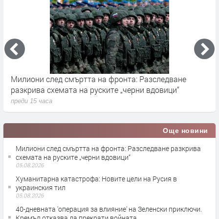
Милиони след смъртта на фронта: Разследване
Г
разкрива схемата на руските „черни вдовици“
в
преди 15 часа
п
Още новини
Милиони след смъртта на фронта: Разследване разкрива
схемата на руските „черни вдовици“
05.08.2026
Хуманитарна катастрофа: Новите цели на Русия в
украинския тил
05.08.2026
40-дневната 'операция за влияние' на Зеленски приключи.
Кремъл отказва да прекрати войната