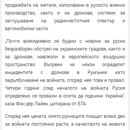
продажбата на метали, използвани в руското военно
производство, както и на дронове, системи за
заглушаване на радиочестотния спектър и
автомобилни части.
„Почти всекидневно се будим с новини за руски
безразборен обстрел на украинските градове, както и
за дронове, навлезли в европейското въздушно
пространство. Въпреки че някои определят
инцидентите с дронове в Румъния като
задълбочаване на войната, според нея това е провал.
Четири години след началото на войната Русия
определено се провали в опита да подчини Украйна“,
каза Фон дер Лайен, цитирана от БТА.
Според нея цената, която руснаците плащат всеки ден
за войната постоянно расте, а качеството на живота