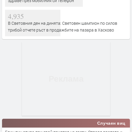
здраве през мобилния си телефон
4,935
В Световния ден на динята: Световен шампион по силов
трибой отчете ръст в продажбите на пазара в Хасково
Случаен виц