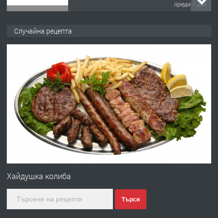
преди 1 ден
ПРЕДЛАГА
№4120 Магазин/Офис под наем в кв.
Случайна рецепта
Любен Каравелов, Хасково-близо до
градската градина!
преди 1 ден
ПРЕДЛАГА
ПРОСТОРЕН ТРИСТАЕН
АПАРТАМЕНТ В НОВА СГРАДА КВ.
КУБА
преди 2 дни
ПРЕДЛАГА
Продавам парцел в гр. Хасково кв.
Хисаря до ток, вода,канализация,
Хайдушка колиба
асфалт 0889 537 426
Търси
преди 2 дни