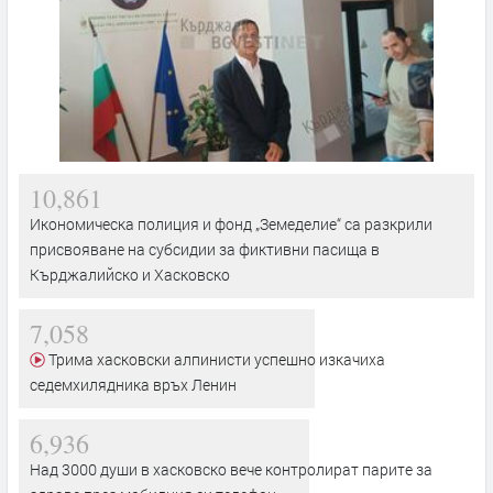
10,861
Икономическа полиция и фонд „Земеделие“ са разкрили
присвояване на субсидии за фиктивни пасища в
Кърджалийско и Хасковско
7,058
Трима хасковски алпинисти успешно изкачиха
седемхилядника връх Ленин
6,936
Над 3000 души в хасковско вече контролират парите за