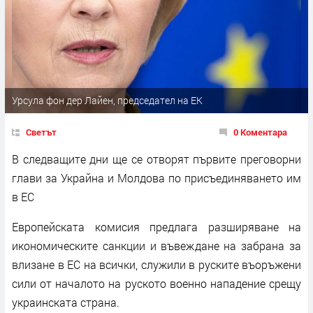
Урсула фон дер Лайен, председател на ЕК
Светът
0 Коментара
В следващите дни ще се отворят първите преговорни
глави за Украйна и Молдова по присъединяването им
в ЕС
Европейската комисия предлага разширяване на
икономическите санкции и въвеждане на забрана за
влизане в ЕС на всички, служили в руските въоръжени
сили от началото на руското военно нападение срещу
украинската страна.