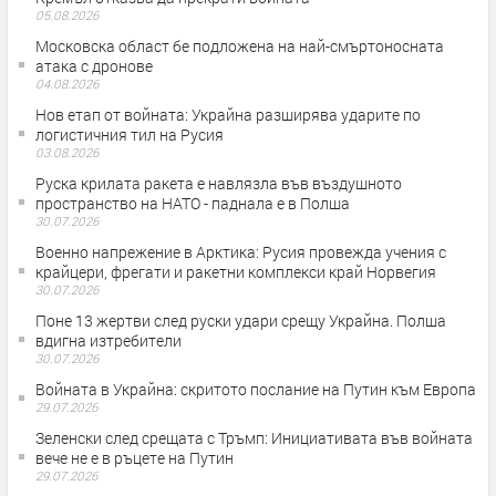
05.08.2026
Московска област бе подложена на най-смъртоносната
атака с дронове
04.08.2026
Нов етап от войната: Украйна разширява ударите по
логистичния тил на Русия
03.08.2026
Руска крилата ракета е навлязла във въздушното
пространство на НАТО - паднала е в Полша
30.07.2026
Военно напрежение в Арктика: Русия провежда учения с
крайцери, фрегати и ракетни комплекси край Норвегия
30.07.2026
Поне 13 жертви след руски удари срещу Украйна. Полша
вдигна изтребители
30.07.2026
Войната в Украйна: скритото послание на Путин към Европа
29.07.2026
Зеленски след срещата с Тръмп: Инициативата във войната
вече не е в ръцете на Путин
29.07.2026