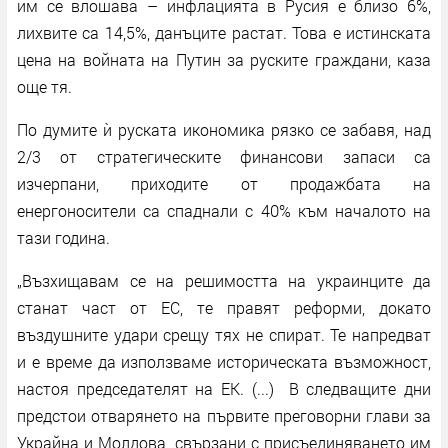
им се влошава – инфлацията в Русия е близо 6%,
лихвите са 14,5%, данъците растат. Това е истинската
цена на войната на Путин за руските граждани, каза
още тя.
По думите ѝ руската икономика рязко се забавя, над
2/3 от стратегическите финансови запаси са
изчерпани, приходите от продажбата на
енергоносители са спаднали с 40% към началото на
тази година.
„Възхищавам се на решимостта на украинците да
станат част от ЕС, те правят реформи, докато
въздушните удари срещу тях не спират. Те напредват
и е време да използваме историческата възможност,
настоя председателят на ЕК. (...) В следващите дни
предстои отварянето на първите преговорни глави за
Украйна и Молдова, свързани с присъединяването им