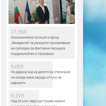
13,569
Икономическа полиция и фонд
„Земеделие“ са разкрили присвояване
на субсидии за фиктивни пасища в
Кърджалийско и Хасковско
9,005
Не дадоха ход на делото за отвличане
на млада жена заради отпуск на
адвокати
6,210
Над 33 млн. евро ще струва новият