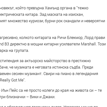
 човекът, който превърна Хамънд органа в "тежко
ектрическата китара. Зад маската на изискан,
ият множество куриози, бурни рок скандали и невероятни
 агресивно, колкото китарата на Ричи Блекмор, Лорд прави
 B3 директно в мощни китарни усилватели Marshall. Този
арка на групата.
а стипендия за актьорско майсторство в престижно
аче, че музиката е неговата истинска съдба. Преди
 наемен сесиен музикант. Свири на пиано в легендарния
Really Got Me".
Иън Пейс са не просто колеги до края на живота си – те
три близначки – Вики и Джаки.
рд е абсолютният творчески лидер. Неговата мания по