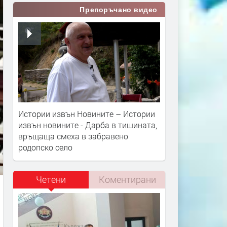
Препоръчано видео
Истории извън Новините – Истории
извън новините - Дарба в тишината,
връщаща смеха в забравено
родопско село
Четени
Коментирани