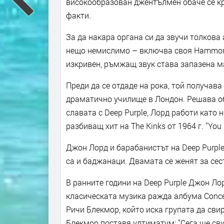
високообразован джентълмен обаче се кр
факти.
За да накара органа си да звучи толкова
нещо немислимо – включва своя Hammond
изкривен, ръмжащ звук става запазена м
Преди да се отдаде на рока, той получав
драматично училище в Лондон. Решава об
славата с Deep Purple, Лорд работи като
разбиващ хит на The Kinks от 1964 г. "You 
Джон Лорд и барабанистът на Deep Purple 
са и баджанаци. Двамата се женят за сес
В ранните години на Deep Purple Джон Ло
класическата музика ражда албума Concert
Ричи Блекмор, който иска групата да свир
Блекмор поставя ултиматум: "Сега ще сви