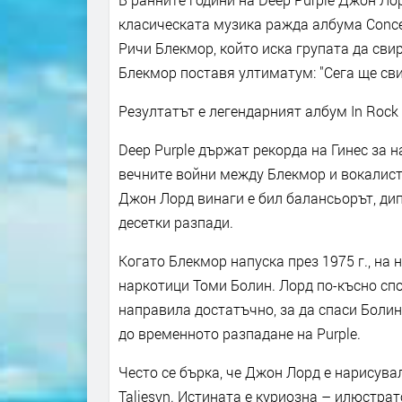
класическата музика ражда албума Concert
Ричи Блекмор, който иска групата да свир
Блекмор поставя ултиматум: "Сега ще сви
Резултатът е легендарният албум In Rock 
Deep Purple държат рекорда на Гинес за 
вечните войни между Блекмор и вокалиста
Джон Лорд винаги е бил балансьорът, дип
десетки разпади.
Когато Блекмор напуска през 1975 г., на 
наркотици Томи Болин. Лорд по-късно спо
направила достатъчно, за да спаси Болин,
до временното разпадане на Purple.
Често се бърка, че Джон Лорд е нарисува
Taliesyn. Истината е куриозна – илюстра