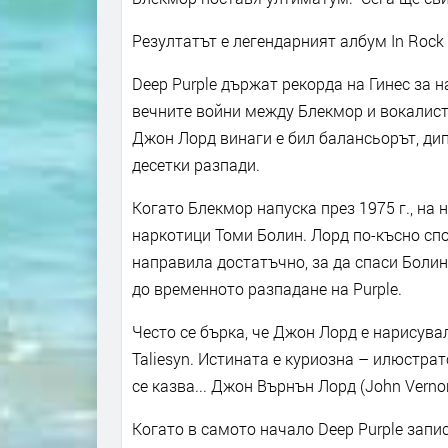
Резултатът е легендарният албум In Rock 
Deep Purple държат рекорда на Гинес за 
вечните войни между Блекмор и вокалиста
Джон Лорд винаги е бил балансьорът, дип
десетки разпади.
Когато Блекмор напуска през 1975 г., на 
наркотици Томи Болин. Лорд по-късно спо
направила достатъчно, за да спаси Болин,
до временното разпадане на Purple.
Често се бърка, че Джон Лорд е нарисува
Taliesyn. Истината е куриозна – илюстра
се казва... Джон Върнън Лорд (John Verno
Когато в самото начало Deep Purple запис