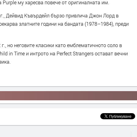
 Purple му харесва повече от оригиналната им.
6 г., Дейвид Къвърдейл бързо привлича Джон Лорд в
прекарва златните години на бандата (1978–1984), преди
г., но неговите класики като емблематичното соло в
ld in Time и интрото на Perfect Strangers остават вечни
зика.