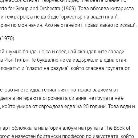
o for Group and Orchestra (1969). Това вбесява китариста
и тежък рок, а не да бъде "оркестър на заден план".
рим по моя начин. Ако не стане хит, прави каквото искаш".
(1970).
най-шумна банда, но са и сред най-скандалните заради
 Иън Гилън. Те буквално не са издържали в една стая.
ломатът и "гласът на разума", който спасява групата от
негово място идва гениалният, но тежко зависим от
деля в интервюта огромната си вина, че групата не е
 който умира от свръхдоза едва на 25 години. Това води и
л арт обложката на втория албум на групата The Book of
торът е известен британски професор по изкуствата, който