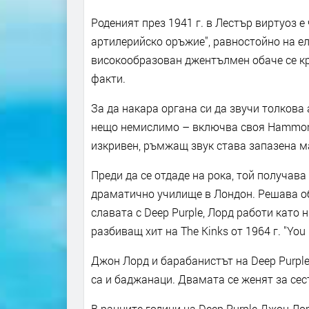
Роденият през 1941 г. в Лестър виртуоз е
артилерийско оръжие", равностойно на ел
високообразован джентълмен обаче се кр
факти.
За да накара органа си да звучи толкова
нещо немислимо – включва своя Hammond
изкривен, ръмжащ звук става запазена м
Преди да се отдаде на рока, той получав
драматично училище в Лондон. Решава об
славата с Deep Purple, Лорд работи като
разбиващ хит на The Kinks от 1964 г. "You 
Джон Лорд и барабанистът на Deep Purple 
са и баджанаци. Двамата се женят за сес
В ранните години на Deep Purple Джон Ло