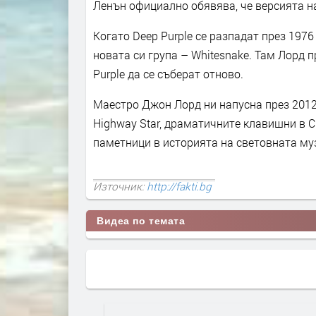
Ленън официално обявява, че версията на
Когато Deep Purple се разпадат през 197
новата си група – Whitesnake. Там Лорд 
Purple да се съберат отново.
Маестро Джон Лорд ни напусна през 2012 
Highway Star, драматичните клавишни в Chi
паметници в историята на световната му
Източник:
http://fakti.bg
Видеа по темата