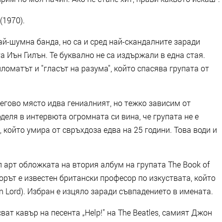
(1970).
най-шумна банда, но са и сред най-скандалните заради
 Иън Гилън. Те буквално не са издържали в една стая.
ломатът и "гласът на разума", който спасява групата от
негово място идва гениалният, но тежко зависим от
деля в интервюта огромната си вина, че групата не е
 който умира от свръхдоза едва на 25 години. Това води и
л арт обложката на втория албум на групата The Book of
торът е известен британски професор по изкуствата, който
n Lord). Избран е изцяло заради съвпадението в имената.
ват кавър на песента „Help!" на The Beatles, самият Джон