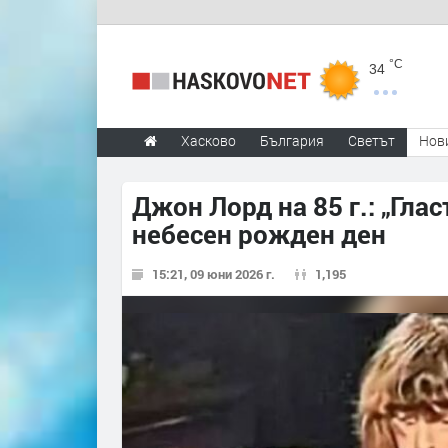
°C
34
Хасково
България
Светът
Нов
Джон Лорд на 85 г.: „Глас
небесен рожден ден
15:21, 09 юни 2026 г.
1,195