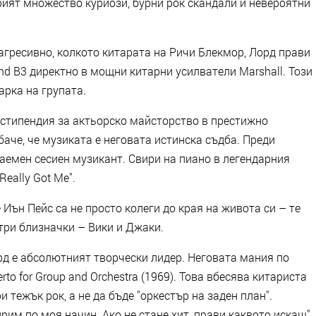
ият множество куриози, бурни рок скандали и невероятни
 агресивно, колкото китарата на Ричи Блекмор, Лорд прави
 B3 директно в мощни китарни усилватели Marshall. Този
арка на групата.
а стипендия за актьорско майсторство в престижно
аче, че музиката е неговата истинска съдба. Преди
 наемен сесиен музикант. Свири на пиано в легендарния
Really Got Me".
Иън Пейс са не просто колеги до края на живота си – те
три близначки – Вики и Джаки.
рд е абсолютният творчески лидер. Неговата мания по
o for Group and Orchestra (1969). Това вбесява китариста
и тежък рок, а не да бъде "оркестър на заден план".
рим по моя начин. Ако не стане хит, прави каквото искаш".