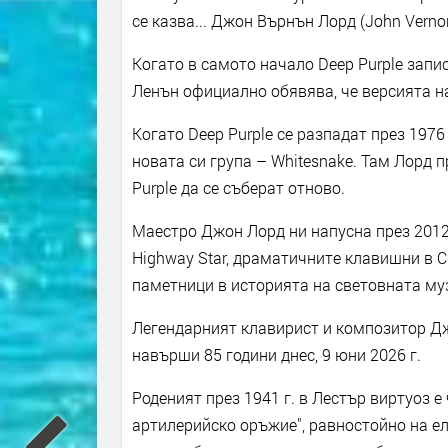
се казва... Джон Върнън Лорд (John Verno
Когато в самото начало Deep Purple запис
Ленън официално обявява, че версията на
Когато Deep Purple се разпадат през 197
новата си група – Whitesnake. Там Лорд 
Purple да се съберат отново.
Маестро Джон Лорд ни напусна през 2012 
Highway Star, драматичните клавишни в Chi
паметници в историята на световната му
Легендарният клавирист и композитор Джо
навърши 85 години днес, 9 юни 2026 г.
Роденият през 1941 г. в Лестър виртуоз е
артилерийско оръжие", равностойно на ел