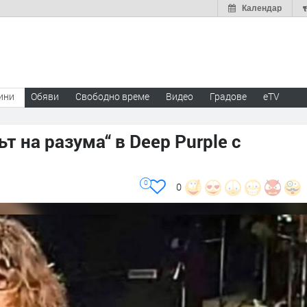
Календар
ини
Обяви
Свободно време
Видео
Градове
eTV
ът на разума“ в Deep Purple с
0
0