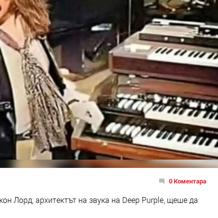
0 Коментара
н Лорд, архитектът на звука на Deep Purple, щеше да