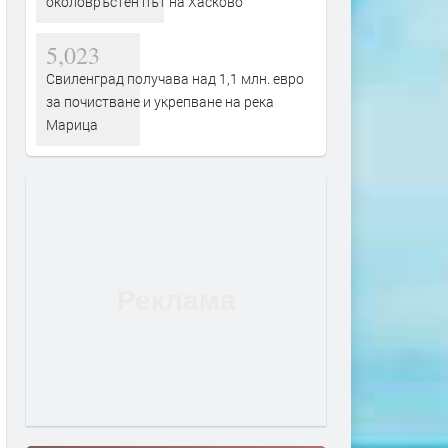
околовръстен път на Хасково
5,023
Свиленград получава над 1,1 млн. евро
за почистване и укрепване на река
Марица