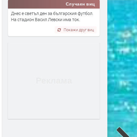
Случаен виц
Днес е светъл ден за българския футбол.
На стадион Васил Левски има ток.
Покажи друг виц