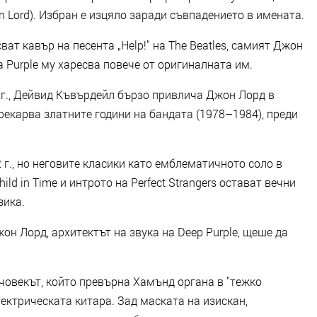
n Lord). Избран е изцяло заради съвпадението в имената.
ват кавър на песента „Help!" на The Beatles, самият Джон
 Purple му харесва повече от оригиналната им.
6 г., Дейвид Къвърдейл бързо привлича Джон Лорд в
прекарва златните години на бандата (1978–1984), преди
г., но неговите класики като емблематичното соло в
ld in Time и интрото на Perfect Strangers остават вечни
зика.
н Лорд, архитектът на звука на Deep Purple, щеше да
 човекът, който превърна Хамънд органа в "тежко
ектрическата китара. Зад маската на изискан,