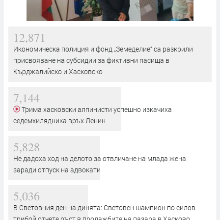
12,871
Икономическа полиция и фонд „Земеделие“ са разкрили
присвояване на субсидии за фиктивни пасища в
Кърджалийско и Хасковско
7,144
Трима хасковски алпинисти успешно изкачиха
седемхилядника връх Ленин
5,828
Не дадоха ход на делото за отвличане на млада жена
заради отпуск на адвокати
5,036
В Световния ден на динята: Световен шампион по силов
трибой отчете ръст в продажбите на пазара в Хасково