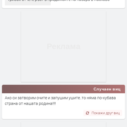
Случаен виц
Ако си затворим очите и запушим ушите..то няма по-хубава
страна от нашата родина!!!!
Покажи друг виц