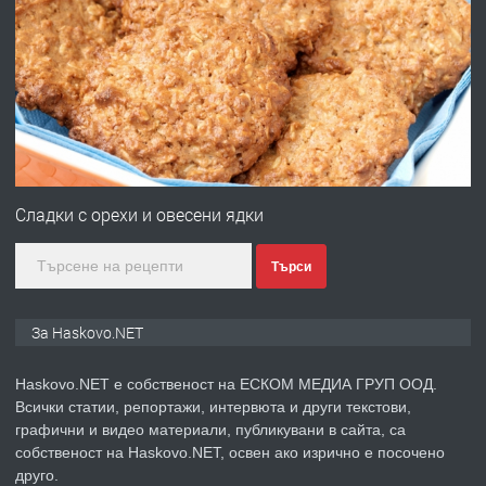
ПРЕДЛАГА
Давам гараж под наем
преди 2 дни
ПРЕДЛАГА
№4120 Магазин/Офис под наем в кв.
Любен Каравелов, Хасково-близо до
Сладки с орехи и овесени ядки
градската градина!
Търси
преди 2 дни
ПРЕДЛАГА
ПРОСТОРЕН ТРИСТАЕН
За Haskovo.NET
АПАРТАМЕНТ В НОВА СГРАДА КВ.
КУБА
Haskovo.NET е собственост на ЕСКОМ МЕДИА ГРУП ООД.
Всички статии, репортажи, интервюта и други текстови,
преди 3 дни
графични и видео материали, публикувани в сайта, са
собственост на Haskovo.NET, освен ако изрично е посочено
ПРЕДЛАГА
Продавам парцел в гр. Хасково кв.
друго.