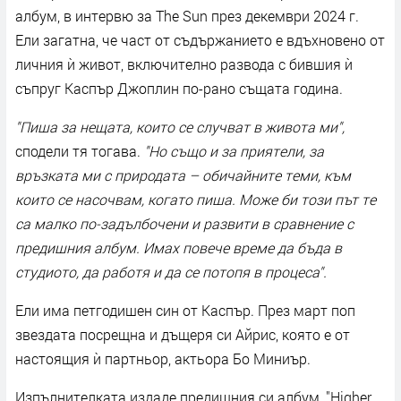
албум, в интервю за The Sun през декември 2024 г.
Ели загатна, че част от съдържанието е вдъхновено от
личния ѝ живот, включително развода с бившия ѝ
съпруг Каспър Джоплин по-рано същата година.
"Пиша за нещата, които се случват в живота ми",
сподели тя тогава.
"Но също и за приятели, за
връзката ми с природата – обичайните теми, към
които се насочвам, когато пиша. Може би този път те
са малко по-задълбочени и развити в сравнение с
предишния албум. Имах повече време да бъда в
студиото, да работя и да се потопя в процеса".
Ели има петгодишен син от Каспър. През март поп
звездата посрещна и дъщеря си Айрис, която е от
настоящия ѝ партньор, актьора Бо Миниър.
Изпълнителката издаде предишния си албум, "Higher