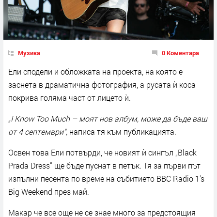
Музика
0 Коментара
Ели сподели и обложката на проекта, на която е
заснета в драматична фотография, а русата ѝ коса
покрива голяма част от лицето ѝ.
„I Know Too Much – моят нов албум, може да бъде ваш
от 4 септември“,
написа тя към публикацията.
Освен това Ели потвърди, че новият ѝ сингъл „Black
Prada Dress“ ще бъде пуснат в петък. Тя за първи път
изпълни песента по време на събитието BBC Radio 1's
Big Weekend през май.
Макар че все още не се знае много за предстоящия