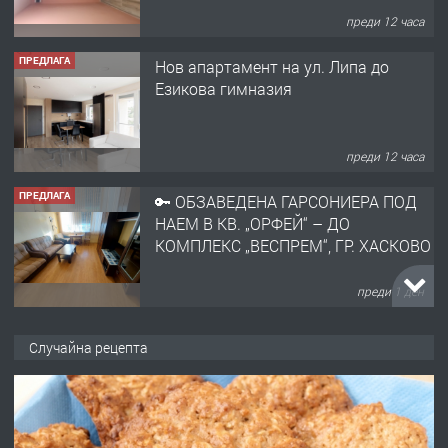
преди 12 часа
ПРЕДЛАГА
Нов апартамент на ул. Липа до
Езикова гимназия
преди 12 часа
ПРЕДЛАГА
🔑 ОБЗАВЕДЕНА ГАРСОНИЕРА ПОД
НАЕМ В КВ. „ОРФЕЙ“ – ДО
КОМПЛЕКС „ВЕСПРЕМ“, ГР. ХАСКОВО
преди 1 ден
ПРЕДЛАГА
НАПЪЛНО ОБЗАВЕДЕН И
Случайна рецепта
ОБОРУДВАН ТРИСТАЕН
АПАРТАМЕНТ В ЦЕНТЪРА НА ГР.
ХАСКОВО
преди 2 дни