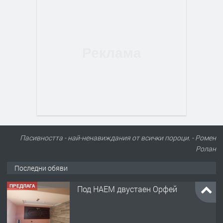
Пасивността - най-ненавиждания от всички пороци. - Ромен
Ролан
Последни обяви
ПРЕДЛАГА
Под НАЕМ двустаен Орфей