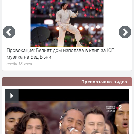
Провокация: Белият дом използва в клип за ICE
S
музика на Бед Бъни
м
преди 18 часа
п
Препоръчано видео