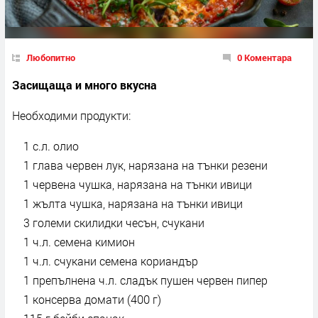
Любопитно
0 Коментара
Засищаща и много вкусна
Необходими продукти:
1 с.л. олио
1 глава червен лук, нарязана на тънки резени
1 червена чушка, нарязана на тънки ивици
1 жълта чушка, нарязана на тънки ивици
3 големи скилидки чесън, счукани
1 ч.л. семена кимион
1 ч.л. счукани семена кориандър
1 препълнена ч.л. сладък пушен червен пипер
1 консерва домати (400 г)