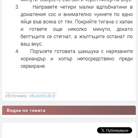
Направете четири малки вдлъбнатини в
доматения сос и внимателно чукнете по едно
яйце във всяка от тях. Покрийте тигана с капак
и гответе още няколко минути, докато
белтъците се стегнат, а жълтъците останат по
ваш вкус.
Поръсете готовата шакшука с нарязаните
кориандър и копър непосредствено преди
сервиране.
Източник:
vkusotii.dir.b
Видеа по темата