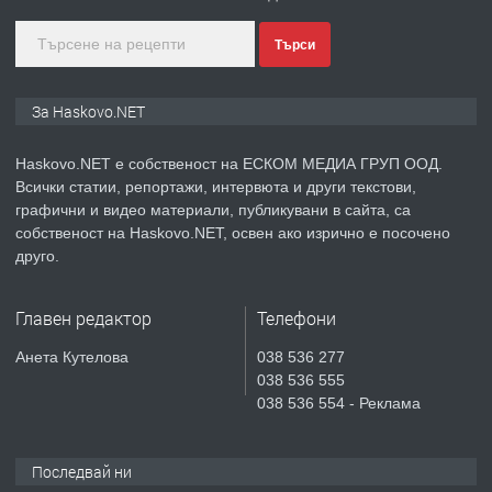
Търси
преди 4 дни
ПРЕДЛАГА
ПРОСТОРЕН ТРИСТАЕН
За Haskovo.NET
АПАРТАМЕНТ В НОВА СГРАДА КВ.
КУБА
Haskovo.NET е собственост на ЕСКОМ МЕДИА ГРУП ООД.
Всички статии, репортажи, интервюта и други текстови,
преди 4 дни
графични и видео материали, публикувани в сайта, са
собственост на Haskovo.NET, освен ако изрично е посочено
ПРЕДЛАГА
Продавам парцел в гр. Хасково кв.
друго.
Хисаря до ток, вода,канализация,
асфалт 0889 537 426
Главен редактор
Телефони
преди 4 дни
Анета Кутелова
038 536 277
038 536 555
ПРЕДЛАГА
СГЛОБЯВАНЕ НА МЕБЕЛИ.
038 536 554 - Реклама
Последвай ни
преди 4 дни