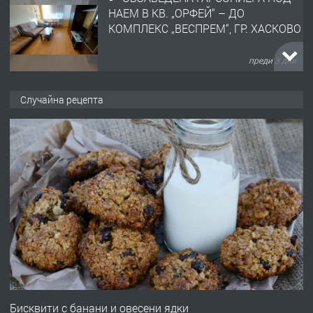
НАЕМ В КВ. „ОРФЕЙ“ – ДО
КОМПЛЕКС „ВЕСПРЕМ“, ГР. ХАСКОВО
преди 3 дни
ПРЕДЛАГА
НАПЪЛНО ОБЗАВЕДЕН И
Случайна рецепта
ОБОРУДВАН ТРИСТАЕН
АПАРТАМЕНТ В ЦЕНТЪРА НА ГР.
ХАСКОВО
преди 3 дни
ПРЕДЛАГА
Давам гараж под наем
преди 4 дни
ПРЕДЛАГА
№4120 Магазин/Офис под наем в кв.
Любен Каравелов, Хасково-близо до
Бисквити с банани и овесени ядки
градската градина!