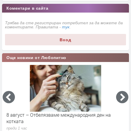
Коментари в сайта
Трябва да сте регистриран потребител за да можете да
коментирате. Правилата -
тук
.
Вход
Още новини от Любопитно
8 август – Отбелязваме международния ден на
С
котката
п
преди 1 час
п