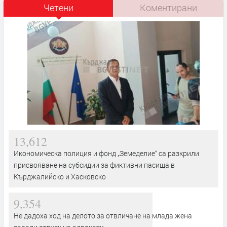
Четени
Коментирани
13,612
Икономическа полиция и фонд „Земеделие“ са разкрили
присвояване на субсидии за фиктивни пасища в
Кърджалийско и Хасковско
9,354
Не дадоха ход на делото за отвличане на млада жена