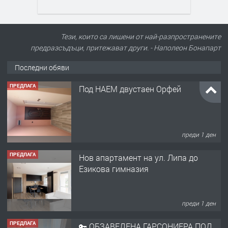
Тези, които са лишени от най-разпространените
предразсъдъци, притежават други. - Наполеон Бонапарт
Последни обяви
ПРЕДЛАГА
Под НАЕМ двустаен Орфей
преди 1 ден
ПРЕДЛАГА
Нов апартамент на ул. Липа до
Езикова гимназия
преди 1 ден
ПРЕДЛАГА
🔑 ОБЗАВЕДЕНА ГАРСОНИЕРА ПОД