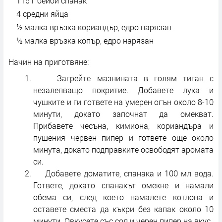
115 г бейби спанак
4 средни яйца
½ малка връзка кориандър, едро нарязан
½ малка връзка копър, едро нарязан
Начин на приготвяне:
Загрейте мазнината в голям тиган с
незалепващо покритие. Добавете лука и
чушките и ги гответе на умерен огън около 8-10
минути, докато започнат да омекват.
Прибавете чесъна, кимиона, кориандъра и
пушения червен пипер и гответе още около
минута, докато подправките освободят аромата
си.
Добавете доматите, спанака и 100 мл вода.
Гответе, докато спанакът омекне и намали
обема си, след което намалете котлона и
оставете сместа да къкри без капак около 10
минути. Овкусете със сол и черен пипер на вкус.