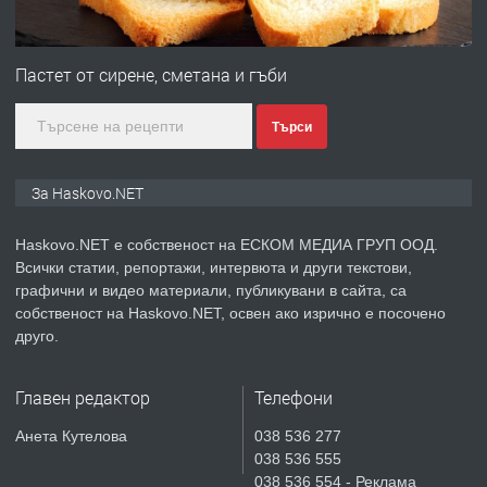
ПРЕДЛАГА
№4120 Магазин/Офис под наем в кв.
Любен Каравелов, Хасково-близо до
Пастет от сирене, сметана и гъби
градската градина!
Търси
преди 2 дни
ПРЕДЛАГА
ПРОСТОРЕН ТРИСТАЕН
За Haskovo.NET
АПАРТАМЕНТ В НОВА СГРАДА КВ.
КУБА
Haskovo.NET е собственост на ЕСКОМ МЕДИА ГРУП ООД.
Всички статии, репортажи, интервюта и други текстови,
преди 3 дни
графични и видео материали, публикувани в сайта, са
собственост на Haskovo.NET, освен ако изрично е посочено
ПРЕДЛАГА
Продавам парцел в гр. Хасково кв.
друго.
Хисаря до ток, вода,канализация,
асфалт 0889 537 426
Главен редактор
Телефони
преди 3 дни
Анета Кутелова
038 536 277
038 536 555
ПРЕДЛАГА
СГЛОБЯВАНЕ НА МЕБЕЛИ.
038 536 554 - Реклама