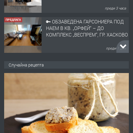
преди 3 часа
ПРЕДЛАГА
🔑 ОБЗАВЕДЕНА ГАРСОНИЕРА ПОД
НАЕМ В КВ. „ОРФЕЙ“ – ДО
КОМПЛЕКС „ВЕСПРЕМ“, ГР. ХАСКОВО
преди 1 ден
ПРЕДЛАГА
НАПЪЛНО ОБЗАВЕДЕН И
Случайна рецепта
ОБОРУДВАН ТРИСТАЕН
АПАРТАМЕНТ В ЦЕНТЪРА НА ГР.
ХАСКОВО
преди 2 дни
ПРЕДЛАГА
Давам гараж под наем
преди 2 дни