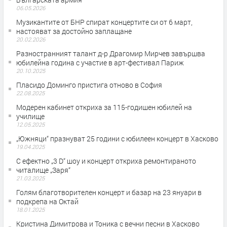
06.05.2026
Музикантите от БНР спират концертите си от 6 март,
настояват за достойно заплащане
20.02.2026
Разностранният талант д-р Драгомир Мирчев завършва
юбилейна година с участие в арт-фестивал Париж
20.10.2025
Пласидо Доминго пристига отново в София
22.08.2025
Модерен кабинет откриха за 115-годишен юбилей на
училище
12.05.2025
„Южняци“ празнуват 25 години с юбилеен концерт в Хасково
19.04.2025
С ефектно „3 D“ шоу и концерт откриха ремонтираното
читалище „Заря“
21.03.2025
Голям благотворителен концерт и базар на 23 януари в
подкрепа на Октай
18.01.2025
Кристина Димитрова и Тоника с вечни песни в Хасково