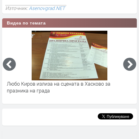
Източник:
Asenovgrad.NET
Видеа по темата
Любо Киров излиза на сцената в Хасково за
К
а
празника на града
П