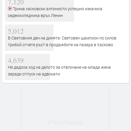
7,120
Трима хасковски алпинисти успешно изкачиха
седемхилядника връх Ленин
5,012
В Световния ден на динята: Световен шампион по силов
трибой отчете ръст в продажбите на пазара в Хасково
4,639
Не дадоха ход на делото за отвличане на млада жена
заради отпуск на адвокати