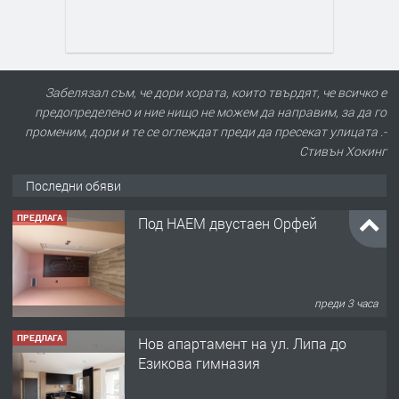
Забелязал съм, че дори хората, които твърдят, че всичко е
предопределено и ние нищо не можем да направим, за да го
променим, дори и те се оглеждат преди да пресекат улицата .-
Стивън Хокинг
Последни обяви
ПРЕДЛАГА
Под НАЕМ двустаен Орфей
преди 3 часа
ПРЕДЛАГА
Нов апартамент на ул. Липа до
Езикова гимназия