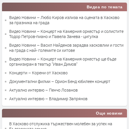
Видеа по темата
Видео Новини – Любо Киров излиза на сцената в Хасково
за празника на града
Видео Новини – Концерт на Камерния оркестър и солистите
Тодор Петров-пиано и Павела Занева - цигулка
Видео Новини – Васил Найденов зарадва хасковлии и гости
на града с най- големите си хитове
Видео Новини – Концерт на Камерния оркестър ще бъде
организиран в театър "Иван Димов"
Концерти – Корени от Хасково
Документални филми – Орион Бенд юбилеен концерт
Актуално интервю – Пенчо Лозанов
Актуално интервю – Владимир Запрянов
Още новини
В Хасково отслужиха тържествен молебен за успех на
Българската армия