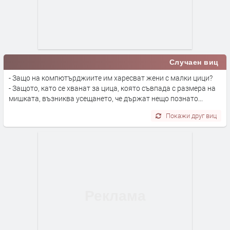
Случаен виц
- Защо на компютърджиите им харесват жени с малки цици?
- Защото, като се хванат за цица, която съвпада с размера на
мишката, възниква усещането, че държат нещо познато...
Покажи друг виц