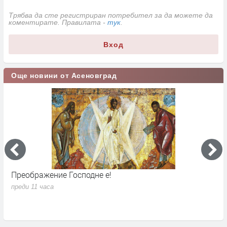
Трябва да сте регистриран потребител за да можете да
коментирате. Правилата -
тук
.
Вход
Още новини от Асеновград
Преображение Господне е!
Г
д
преди 11 часа
п