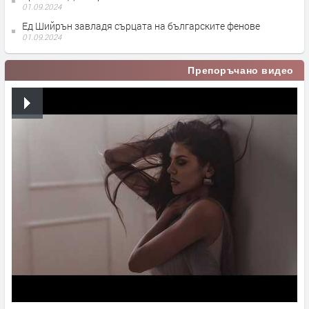
01.09.2024
Ед Шийрън завладя сърцата на българските фенове
01.09.2024
Препоръчано видео