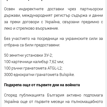
Освен индиректните доставки чрез партньорски
държави, международният регистър съдържа и данни
за преки договори с Украйна, свързани предимно с
леко и стрелково въоръжение.
Без участието на посредници на украинските сили за
отбрана са били предоставени:
50 зенитни установки ЗУ-2;
100 картечници калибър 7,62 мм;
100 ръчни гранатомета ATGL-L2;
3000 еднократни гранатомета Bulspike.
Подкрепа още от първите дни на войната
Според публикацията България активно подпомага
Украйна още от първите месеци на пълномащабното