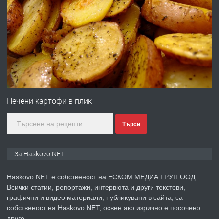
ПРЕДЛАГА
Давам гараж под наем
преди 2 дни
ПРЕДЛАГА
№4120 Магазин/Офис под наем в кв.
Любен Каравелов, Хасково-близо до
Печени картофи в плик
градската градина!
Търси
преди 2 дни
ПРЕДЛАГА
ПРОСТОРЕН ТРИСТАЕН
За Haskovo.NET
АПАРТАМЕНТ В НОВА СГРАДА КВ.
КУБА
Haskovo.NET е собственост на ЕСКОМ МЕДИА ГРУП ООД.
Всички статии, репортажи, интервюта и други текстови,
преди 3 дни
графични и видео материали, публикувани в сайта, са
собственост на Haskovo.NET, освен ако изрично е посочено
ПРЕДЛАГА
Продавам парцел в гр. Хасково кв.
друго.