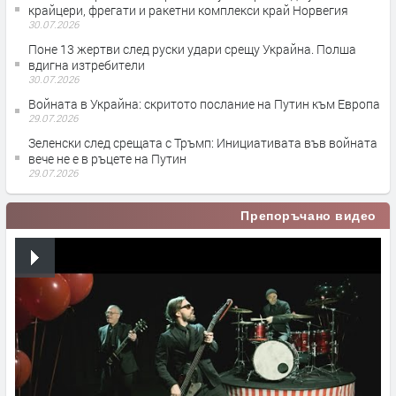
крайцери, фрегати и ракетни комплекси край Норвегия
30.07.2026
Поне 13 жертви след руски удари срещу Украйна. Полша
вдигна изтребители
30.07.2026
Войната в Украйна: скритото послание на Путин към Европа
29.07.2026
Зеленски след срещата с Тръмп: Инициативата във войната
вече не е в ръцете на Путин
29.07.2026
Препоръчано видео