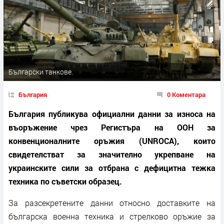
Български танкове.
България
0 Коментара
България публикува официални данни за износа на
въоръжение чрез Регистъра на ООН за
конвенционалните оръжия (UNROCA), които
свидетелстват за значително укрепване на
украинските сили за отбрана с дефицитна тежка
техника по съветски образец.
За разсекретените данни относно доставките на
българска военна техника и стрелково оръжие за