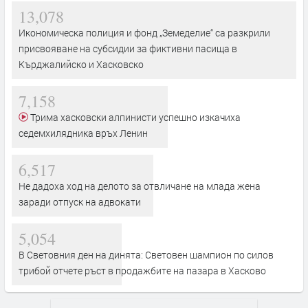
13,078
Икономическа полиция и фонд „Земеделие“ са разкрили
присвояване на субсидии за фиктивни пасища в
Кърджалийско и Хасковско
7,158
Трима хасковски алпинисти успешно изкачиха
седемхилядника връх Ленин
6,517
Не дадоха ход на делото за отвличане на млада жена
заради отпуск на адвокати
5,054
В Световния ден на динята: Световен шампион по силов
трибой отчете ръст в продажбите на пазара в Хасково