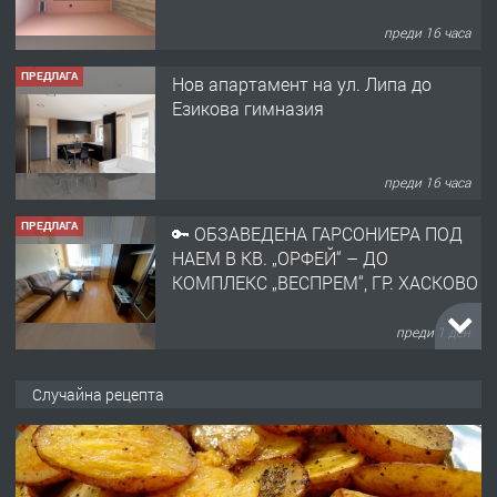
преди 16 часа
ПРЕДЛАГА
Нов апартамент на ул. Липа до
Езикова гимназия
преди 16 часа
ПРЕДЛАГА
🔑 ОБЗАВЕДЕНА ГАРСОНИЕРА ПОД
НАЕМ В КВ. „ОРФЕЙ“ – ДО
КОМПЛЕКС „ВЕСПРЕМ“, ГР. ХАСКОВО
преди 1 ден
ПРЕДЛАГА
НАПЪЛНО ОБЗАВЕДЕН И
Случайна рецепта
ОБОРУДВАН ТРИСТАЕН
АПАРТАМЕНТ В ЦЕНТЪРА НА ГР.
ХАСКОВО
преди 2 дни