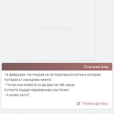
Случаен виц
14 февруари. На покрив са се покатерили котка и котарак.
Котаракът измърква нежно:
- Готов съм живота си да дам за теб, маце.
Котката мърда недоверчиво мустачки:
- А колко пъти?
Покажи друг виц