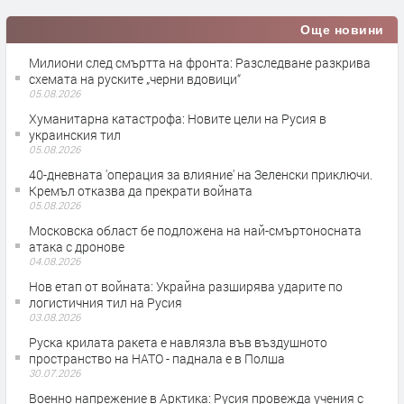
Още новини
Милиони след смъртта на фронта: Разследване разкрива
схемата на руските „черни вдовици“
05.08.2026
Хуманитарна катастрофа: Новите цели на Русия в
украинския тил
05.08.2026
40-дневната 'операция за влияние' на Зеленски приключи.
Кремъл отказва да прекрати войната
05.08.2026
Московска област бе подложена на най-смъртоносната
атака с дронове
04.08.2026
Нов етап от войната: Украйна разширява ударите по
логистичния тил на Русия
03.08.2026
Руска крилата ракета е навлязла във въздушното
пространство на НАТО - паднала е в Полша
30.07.2026
Военно напрежение в Арктика: Русия провежда учения с