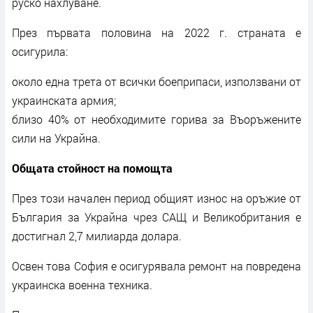
руско нахлуване.
През първата половина на 2022 г. страната е
осигурила:
около една трета от всички боеприпаси, използвани от
украинската армия;
близо 40% от необходимите горива за Въоръжените
сили на Украйна.
Общата стойност на помощта
През този начален период общият износ на оръжие от
България за Украйна чрез САЩ и Великобритания е
достигнал 2,7 милиарда долара.
Освен това София е осигурявала ремонт на повредена
украинска военна техника.