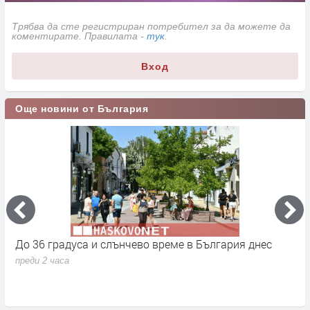
Трябва да сте регистриран потребител за да можете да
коментирате. Правилата -
тук
.
Вход
Още новини от България
До 36 градуса и слънчево време в България днес
О
с
преди 2 часа
п