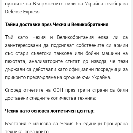
нуждите на Въоръжените сили на Украйна съобщава
Defense Express.
Тайни доставки през Чехия и Великобритания
Тъй като Чехия и Великобритания едва ли са
заинтересовани да подсилват собствените си армии
със стари съветски танкове или бойни машини на
пехотата, анализаторите стигат до извода, че тези
държави са действали като официални посредници за
прикрито прехвърляне на оръжие към Украйна.
Според отчетите на ООН през трети страни са били
доставени следните количества техника:
Чехия като основен логистичен център:
България е изнесла за Чехия 65 единици бронирана
техника, сред които: