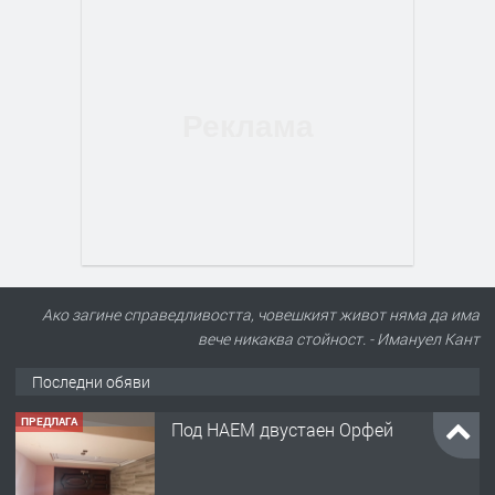
Ако загине справедливостта, човешкият живот няма да има
вече никаква стойност. - Имануел Кант
Последни обяви
ПРЕДЛАГА
Под НАЕМ двустаен Орфей