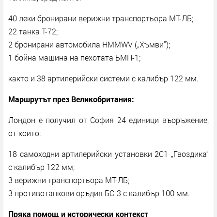
40 леки бронирани верижни транспортьора МТ-ЛБ;
22 танка Т-72;
2 бронирани автомобила HMMWV („Хъмви“);
1 бойна машина на пехотата БМП-1;
както и 38 артилерийски системи с калибър 122 мм.
Маршрутът през Великобритания:
Лондон е получил от София 24 единици въоръжение,
от които:
18 самоходни артилерийски установки 2С1 „Гвоздика“
с калибър 122 мм;
3 верижни транспортьора МТ-ЛБ;
3 противотанкови оръдия БС-3 с калибър 100 мм.
Пряка помощ и исторически контекст