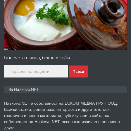
ПРЕДЛАГА
Давам гараж под наем
преди 5 дни
ПРЕДЛАГА
№4120 Магазин/Офис под наем в кв.
Любен Каравелов, Хасково-близо до
Гювечета с яйца, бекон и гъби
градската градина!
Търси
преди 5 дни
ПРЕДЛАГА
ПРОСТОРЕН ТРИСТАЕН
За Haskovo.NET
АПАРТАМЕНТ В НОВА СГРАДА КВ.
КУБА
Haskovo.NET е собственост на ЕСКОМ МЕДИА ГРУП ООД.
Всички статии, репортажи, интервюта и други текстови,
преди 6 дни
графични и видео материали, публикувани в сайта, са
собственост на Haskovo.NET, освен ако изрично е посочено
ПРЕДЛАГА
Продавам парцел в гр. Хасково кв.
друго.