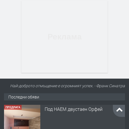
Най-доброто отмъщение е огромният успех. - Франк Синатра
Последни обяви
ПРЕДЛАГА
Под НАЕМ двустаен Орфей