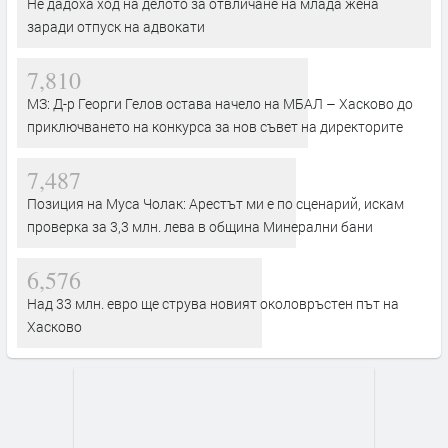
Не дадоха ход на делото за отвличане на млада жена
заради отпуск на адвокати
7,810
МЗ: Д-р Георги Гелов остава начело на МБАЛ – Хасково до
приключването на конкурса за нов съвет на директорите
7,487
Позиция на Муса Чолак: Арестът ми е по сценарий, искам
проверка за 3,3 млн. лева в община Минерални бани
6,576
Над 33 млн. евро ще струва новият околовръстен път на
Хасково