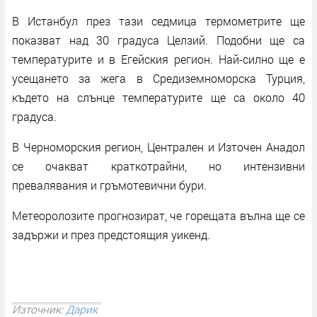
В Истанбул през тази седмица термометрите ще
показват над 30 градуса Целзий. Подобни ще са
температурите и в Егейския регион. Най-силно ще е
усещането за жега в Средиземноморска Турция,
където на слънце температурите ще са около 40
градуса.
В Черноморския регион, Централен и Източен Анадол
се очакват краткотрайни, но интензивни
превалявания и гръмотевични бури.
Метеоролозите прогнозират, че горещата вълна ще се
задържи и през предстоящия уикенд.
Източник:
Дарик