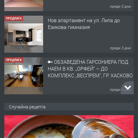
преди 3 дни
ПРЕДЛАГА
Нов апартамент на ул. Липа до
Езикова гимназия
преди 3 дни
ПРЕДЛАГА
🔑 ОБЗАВЕДЕНА ГАРСОНИЕРА ПОД
НАЕМ В КВ. „ОРФЕЙ“ – ДО
КОМПЛЕКС „ВЕСПРЕМ“, ГР. ХАСКОВО
преди 4 дни
ПРЕДЛАГА
НАПЪЛНО ОБЗАВЕДЕН И
Случайна рецепта
ОБОРУДВАН ТРИСТАЕН
АПАРТАМЕНТ В ЦЕНТЪРА НА ГР.
ХАСКОВО
преди 5 дни