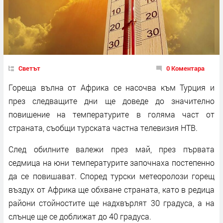
Светът
0 Коментара
Гореща вълна от Африка се насочва към Турция и
през следващите дни ще доведе до значително
повишение на температурите в голяма част от
страната, съобщи турската частна телевизия НТВ.
След обилните валежи през май, през първата
седмица на юни температурите започнаха постепенно
да се повишават. Според турски метеоролози горещ
въздух от Африка ще обхване страната, като в редица
райони стойностите ще надхвърлят 30 градуса, а на
слънце ще се доближат до 40 градуса.