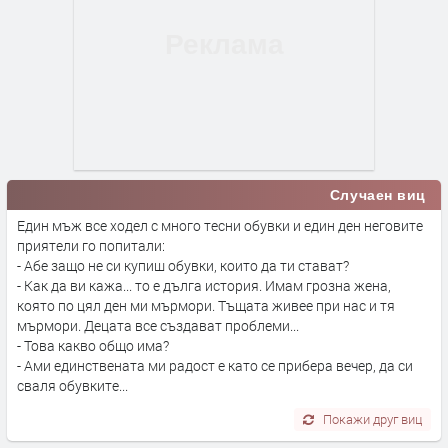
Случаен виц
Един мъж все ходел с много тесни обувки и един ден неговите
приятели го попитали:
- Абе защо не си купиш обувки, които да ти стават?
- Как да ви кажа... то е дълга история. Имам грозна жена,
която по цял ден ми мърмори. Тъщата живее при нас и тя
мърмори. Децата все създават проблеми...
- Това какво общо има?
- Ами единствената ми радост е като се прибера вечер, да си
сваля обувките...
Покажи друг виц