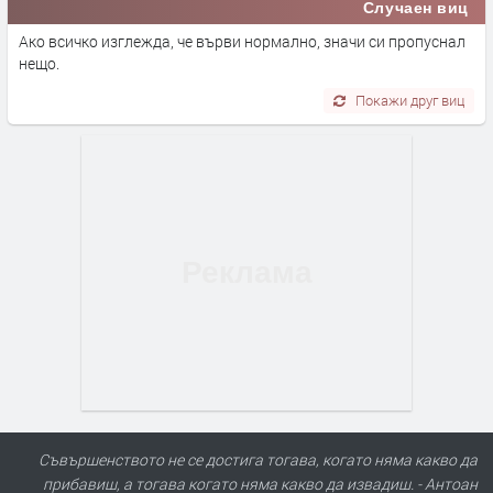
Случаен виц
Ако всичко изглежда, че върви нормално, значи си пропуснал
нещо.
Покажи друг виц
Съвършенството не се достига тогава, когато няма какво да
прибавиш, а тогава когато няма какво да извадиш. - Антоан