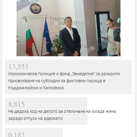
13,553
Икономическа полиция и фонд „Земеделие“ са разкрили
присвояване на субсидии за фиктивни пасища в
Кърджалийско и Хасковско
8,815
Не дадоха ход на делото за отвличане на млада жена
заради отпуск на адвокати
6,183