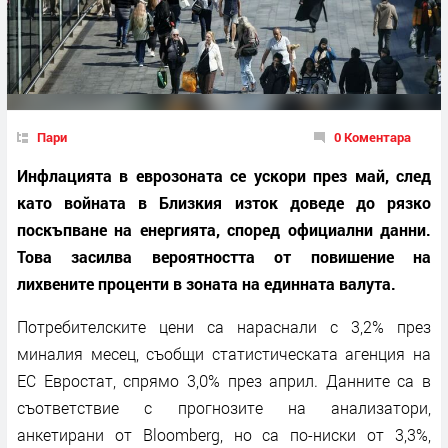
Пари
0 Коментара
Инфлацията в еврозоната се ускори през май, след
като войната в Близкия изток доведе до рязко
поскъпване на енергията, според официални данни.
Това засилва вероятността от повишение на
лихвените проценти в зоната на единната валута.
Потребителските цени са нараснали с 3,2% през
миналия месец, съобщи статистическата агенция на
ЕС Евростат, спрямо 3,0% през април. Данните са в
съответствие с прогнозите на анализатори,
анкетирани от Bloomberg, но са по-ниски от 3,3%,