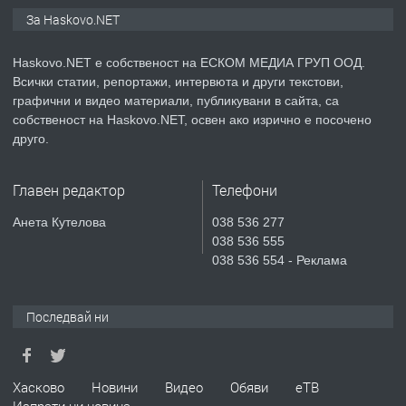
ПРЕДЛАГА
ПРОСТОРЕН ТРИСТАЕН
За Haskovo.NET
АПАРТАМЕНТ В НОВА СГРАДА КВ.
КУБА
Haskovo.NET е собственост на ЕСКОМ МЕДИА ГРУП ООД.
Всички статии, репортажи, интервюта и други текстови,
преди 4 дни
графични и видео материали, публикувани в сайта, са
собственост на Haskovo.NET, освен ако изрично е посочено
ПРЕДЛАГА
Продавам парцел в гр. Хасково кв.
друго.
Хисаря до ток, вода,канализация,
асфалт 0889 537 426
Главен редактор
Телефони
преди 4 дни
Анета Кутелова
038 536 277
038 536 555
ПРЕДЛАГА
СГЛОБЯВАНЕ НА МЕБЕЛИ.
038 536 554 - Реклама
Последвай ни
преди 4 дни
ПРЕДЛАГА
№4119 Едностаен обзаведен
Хасково
Новини
Видео
Обяви
еТВ
апартамент под наем в кв.
Изпрати ни новина