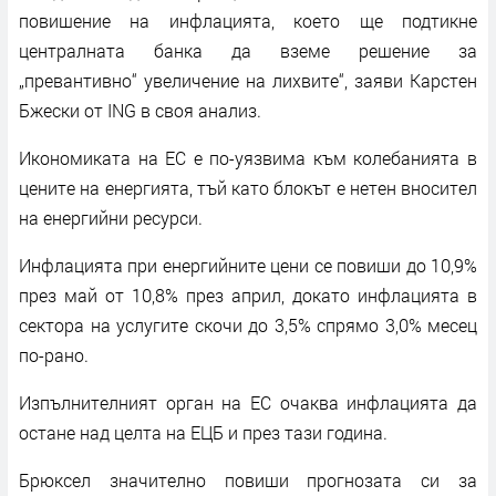
повишение на инфлацията, което ще подтикне
централната банка да вземе решение за
„превантивно“ увеличение на лихвите“, заяви Карстен
Бжески от ING в своя анализ.
Икономиката на ЕС е по-уязвима към колебанията в
цените на енергията, тъй като блокът е нетен вносител
на енергийни ресурси.
Инфлацията при енергийните цени се повиши до 10,9%
през май от 10,8% през април, докато инфлацията в
сектора на услугите скочи до 3,5% спрямо 3,0% месец
по-рано.
Изпълнителният орган на ЕС очаква инфлацията да
остане над целта на ЕЦБ и през тази година.
Брюксел значително повиши прогнозата си за