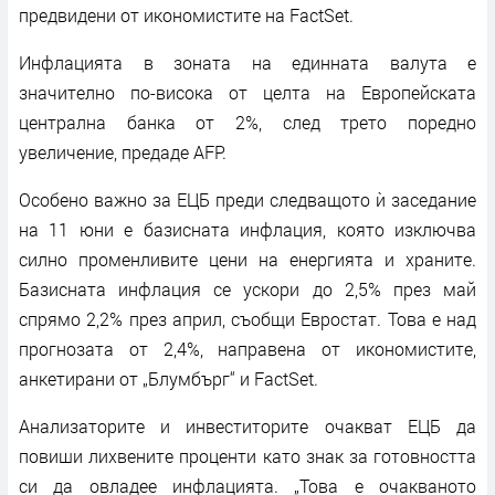
предвидени от икономистите на FactSet.
Инфлацията в зоната на единната валута е
значително по-висока от целта на Европейската
централна банка от 2%, след трето поредно
увеличение, предаде AFP.
Особено важно за ЕЦБ преди следващото ѝ заседание
на 11 юни е базисната инфлация, която изключва
силно променливите цени на енергията и храните.
Базисната инфлация се ускори до 2,5% през май
спрямо 2,2% през април, съобщи Евростат. Това е над
прогнозата от 2,4%, направена от икономистите,
анкетирани от „Блумбърг“ и FactSet.
Анализаторите и инвеститорите очакват ЕЦБ да
повиши лихвените проценти като знак за готовността
си да овладее инфлацията. „Това е очакваното