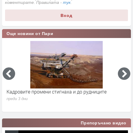
коментирате. Правилата -
тук
.
Вход
Още новини от Пари
Кадровите промени стигнаха и до рудниците
П
1
преди 3 дни
п
Препоръчано видео