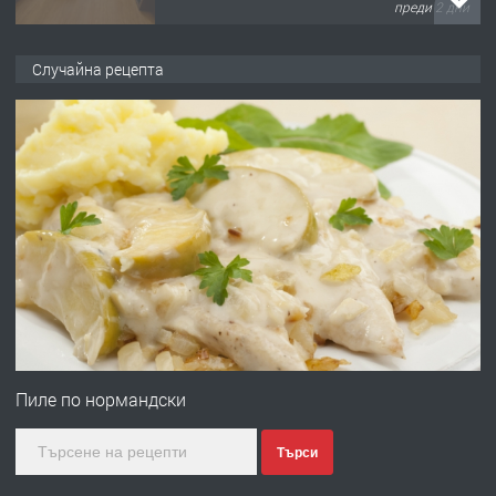
преди 2 дни
ПРЕДЛАГА
НАПЪЛНО ОБЗАВЕДЕН И
Случайна рецепта
ОБОРУДВАН ТРИСТАЕН
АПАРТАМЕНТ В ЦЕНТЪРА НА ГР.
ХАСКОВО
преди 3 дни
ПРЕДЛАГА
Давам гараж под наем
преди 3 дни
ПРЕДЛАГА
№4120 Магазин/Офис под наем в кв.
Любен Каравелов, Хасково-близо до
Пиле по нормандски
градската градина!
Търси
преди 3 дни