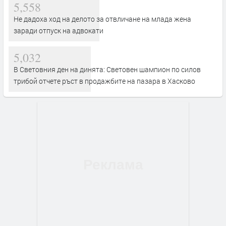
5,558
Не дадоха ход на делото за отвличане на млада жена
заради отпуск на адвокати
5,032
В Световния ден на динята: Световен шампион по силов
трибой отчете ръст в продажбите на пазара в Хасково