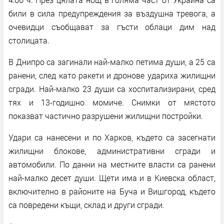
били в сила предупреждения за въздушна тревога, а
очевидци съобщават за гъсти облаци дим над
столицата.
В Днипро са загинали най-малко петима души, а 25 са
ранени, след като ракети и дронове удариха жилищни
сгради. Най-малко 23 души са хоспитализирани, сред
тях и 13-годишно момиче. Снимки от мястото
показват частично разрушени жилищни постройки.
Удари са нанесени и по Харков, където са засегнати
жилищни блокове, административни сгради и
автомобили. По данни на местните власти са ранени
най-малко десет души. Щети има и в Киевска област,
включително в районите на Буча и Вишгород, където
са повредени къщи, склад и други сгради.