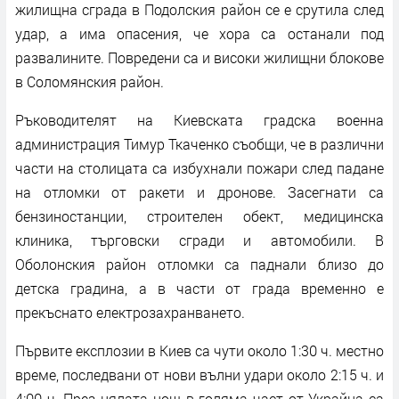
жилищна сграда в Подолския район се е срутила след
удар, а има опасения, че хора са останали под
развалините. Повредени са и високи жилищни блокове
в Соломянския район.
Ръководителят на Киевската градска военна
администрация Тимур Ткаченко съобщи, че в различни
части на столицата са избухнали пожари след падане
на отломки от ракети и дронове. Засегнати са
бензиностанции, строителен обект, медицинска
клиника, търговски сгради и автомобили. В
Оболонския район отломки са паднали близо до
детска градина, а в части от града временно е
прекъснато електрозахранването.
Първите експлозии в Киев са чути около 1:30 ч. местно
време, последвани от нови вълни удари около 2:15 ч. и
4:00 ч. През цялата нощ в голяма част от Украйна са