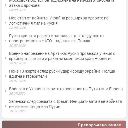
Московска област бе подложена на най-смъртоносната
атака с дронове
04.08.2026
Нов етап от войната: Украйна разширява ударите по
логистичния тил на Русия
03.08.2026
Руска крилата ракета е навлязла във въздушното
пространство на НАТО - паднала е в Полша
30.07.2026
Военно напрежение в Арктика: Русия провежда учения с
крайцери, фрегати и ракетни комплекси край Норвегия
30.07.2026
Поне 13 жертви след руски удари срещу Украйна. Полша
вдигна изтребители
30.07.2026
Войната в Украйна: скритото послание на Путин към Европа
29.07.2026
Зеленски след срещата с Тръмп: Инициативата във войната
вече не е в ръцете на Путин
29.07.2026
Препоръчано видео