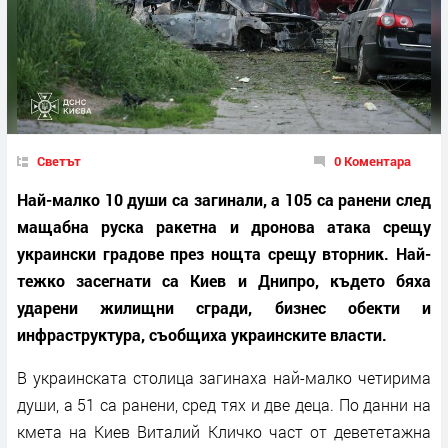
Светът
0 Коментара
Най-малко 10 души са загинали, а 105 са ранени след
мащабна руска ракетна и дронова атака срещу
украински градове през нощта срещу вторник. Най-
тежко засегнати са Киев и Днипро, където бяха
ударени жилищни сгради, бизнес обекти и
инфраструктура, съобщиха украинските власти.
В украинската столица загинаха най-малко четирима
души, а 51 са ранени, сред тях и две деца. По данни на
кмета на Киев Виталий Кличко част от девететажна