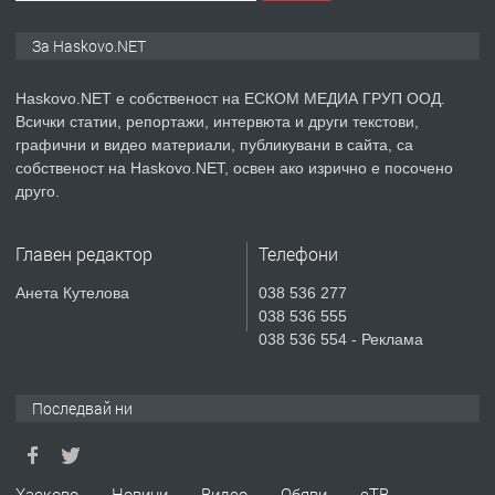
ПРЕДЛАГА
ПРОСТОРЕН ТРИСТАЕН
За Haskovo.NET
АПАРТАМЕНТ В НОВА СГРАДА КВ.
КУБА
Haskovo.NET е собственост на ЕСКОМ МЕДИА ГРУП ООД.
Всички статии, репортажи, интервюта и други текстови,
преди 3 дни
графични и видео материали, публикувани в сайта, са
собственост на Haskovo.NET, освен ако изрично е посочено
ПРЕДЛАГА
Продавам парцел в гр. Хасково кв.
друго.
Хисаря до ток, вода,канализация,
асфалт 0889 537 426
Главен редактор
Телефони
преди 3 дни
Анета Кутелова
038 536 277
038 536 555
ПРЕДЛАГА
СГЛОБЯВАНЕ НА МЕБЕЛИ.
038 536 554 - Реклама
Последвай ни
преди 3 дни
ПРЕДЛАГА
№4119 Едностаен обзаведен
Хасково
Новини
Видео
Обяви
еТВ