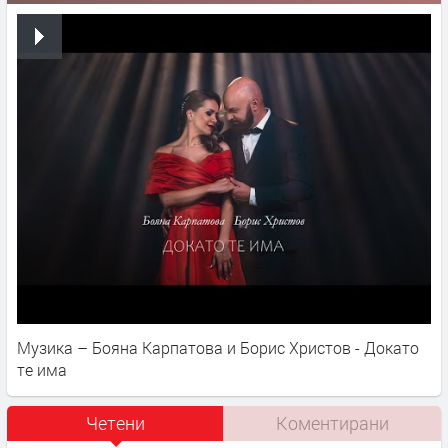
Музика – Бояна Карпатова и Борис Христов - Докато
те има
Четени
Коментирани