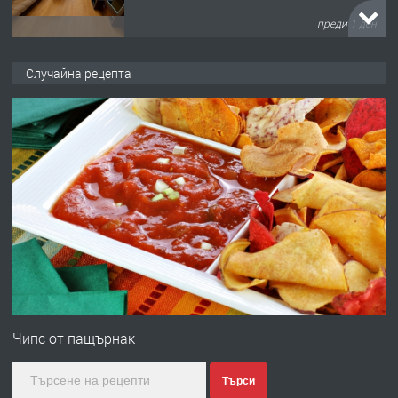
преди 1 ден
ПРЕДЛАГА
НАПЪЛНО ОБЗАВЕДЕН И
Случайна рецепта
ОБОРУДВАН ТРИСТАЕН
АПАРТАМЕНТ В ЦЕНТЪРА НА ГР.
ХАСКОВО
преди 2 дни
ПРЕДЛАГА
Давам гараж под наем
преди 2 дни
ПРЕДЛАГА
№4120 Магазин/Офис под наем в кв.
Любен Каравелов, Хасково-близо до
Чипс от пащърнак
градската градина!
Търси
преди 2 дни