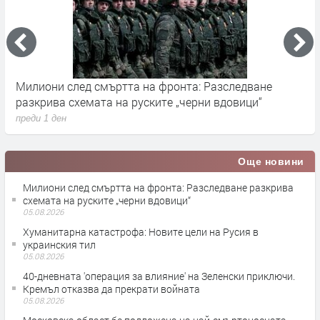
Милиони след смъртта на фронта: Разследване
Г
разкрива схемата на руските „черни вдовици“
в
преди 1 ден
п
Още новини
Милиони след смъртта на фронта: Разследване разкрива
схемата на руските „черни вдовици“
05.08.2026
Хуманитарна катастрофа: Новите цели на Русия в
украинския тил
05.08.2026
40-дневната 'операция за влияние' на Зеленски приключи.
Кремъл отказва да прекрати войната
05.08.2026