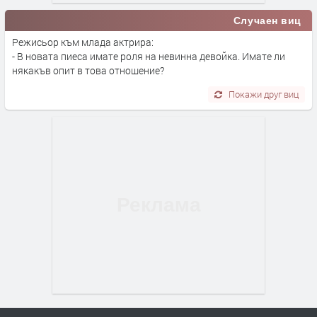
Случаен виц
Режисьор към млада актрира:
- В новата пиеса имате роля на невинна девойка. Имате ли
някакъв опит в това отношение?
Покажи друг виц