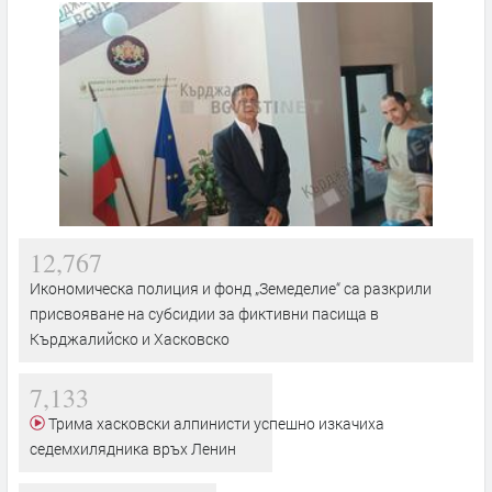
12,767
Икономическа полиция и фонд „Земеделие“ са разкрили
присвояване на субсидии за фиктивни пасища в
Кърджалийско и Хасковско
7,133
Трима хасковски алпинисти успешно изкачиха
седемхилядника връх Ленин