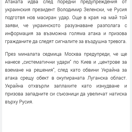
Атаката идва след поредни предупреждения от
украинския президент Володимир Зеленски, че Русия
подготвя нов масиран удар. Още в края на май той
заяви, че украинското разузнаване разполага с
информация за възможна голяма атака и призова
гражданите да следят сигналите за въздушна тревога.
През миналата седмица Москва предупреди, че ще
нанесе „систематични удари“ по Киев и „центрове за
вземане на решения“, след като обвини Украйна за
атака срещу обект в окупираната Луганска област.
Украйна отхвърли заплахите като изнудване и
призова западните си съюзници да увеличат натиска
върху Русия.