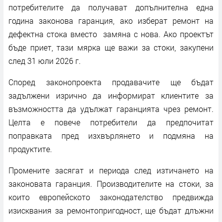
потребителите да получават допълнителна една
година законова гаранция, ако изберат ремонт на
дефектна стока вместо замяна с нова. Ако проектът
бъде приет, тази мярка ще важи за стоки, закупени
след 31 юли 2026 г.
Според законопроекта продавачите ще бъдат
задължени изрично да информират клиентите за
възможността да удължат гаранцията чрез ремонт.
Целта е повече потребители да предпочитат
поправката пред изхвърлянето и подмяна на
продуктите.
Промените засягат и периода след изтичането на
законовата гаранция. Производителите на стоки, за
които европейското законодателство предвижда
изисквания за ремонтопригодност, ще бъдат длъжни