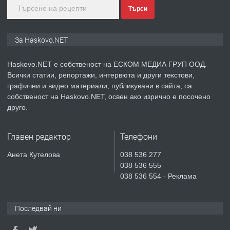
Търси
преди 4 дни
ПРЕДЛАГА
ПРОСТОРЕН ТРИСТАЕН
За Haskovo.NET
АПАРТАМЕНТ В НОВА СГРАДА КВ.
КУБА
Haskovo.NET е собственост на ЕСКОМ МЕДИА ГРУП ООД.
Всички статии, репортажи, интервюта и други текстови,
преди 5 дни
графични и видео материали, публикувани в сайта, са
собственост на Haskovo.NET, освен ако изрично е посочено
ПРЕДЛАГА
Продавам парцел в гр. Хасково кв.
друго.
Хисаря до ток, вода,канализация,
асфалт 0889 537 426
Главен редактор
Телефони
преди 5 дни
Анета Кутелова
038 536 277
038 536 555
ПРЕДЛАГА
СГЛОБЯВАНЕ НА МЕБЕЛИ.
038 536 554 - Реклама
Последвай ни
преди 5 дни