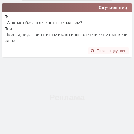
Случаен виц
Тя:
- А ще ме обичаш ли, когато се оженим?
Той:
- Мисля, че да - винаги съм имал силно влечение към омъжени
жени!
Покажи друг виц