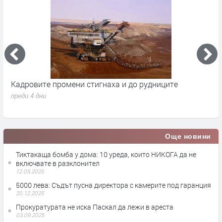
Кадровите промени стигнаха и до рудниците
П
1
преди 4 дни
п
Още новини
Тиктакаща бомба у дома: 10 уреда, които НИКОГА да не
включвате в разклонител
12.05.2026
5000 лева: Съдът пусна директора с камерите под гаранция
20.12.2025
Прокуратурата не иска Паскал да лежи в ареста
03.09.2025