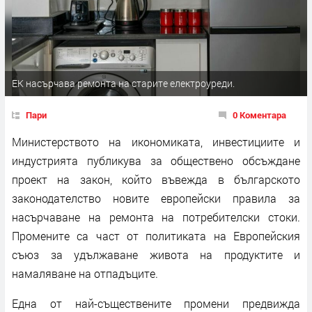
ЕК насърчава ремонта на старите електроуреди.
Пари
0 Коментара
Министерството на икономиката, инвестициите и
индустрията публикува за обществено обсъждане
проект на закон, който въвежда в българското
законодателство новите европейски правила за
насърчаване на ремонта на потребителски стоки.
Промените са част от политиката на Европейския
съюз за удължаване живота на продуктите и
намаляване на отпадъците.
Една от най-съществените промени предвижда