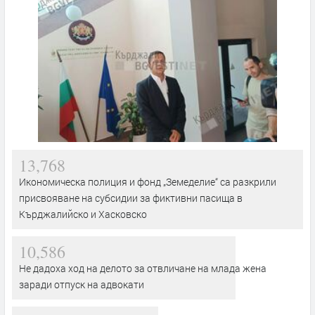
13,768
Икономическа полиция и фонд „Земеделие“ са разкрили
присвояване на субсидии за фиктивни пасища в
Кърджалийско и Хасковско
10,586
Не дадоха ход на делото за отвличане на млада жена
заради отпуск на адвокати