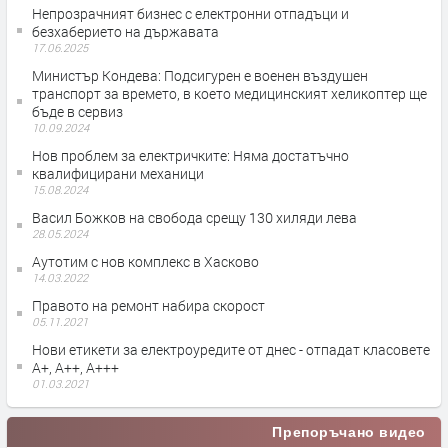
Непрозрачният бизнес с електронни отпадъци и
безхаберието на държавата
17.06.2025
Министър Кондева: Подсигурен е военен въздушен
транспорт за времето, в което медицинският хеликоптер ще
бъде в сервиз
10.09.2024
Нов проблем за електричките: Няма достатъчно
квалифицирани механици
15.08.2024
Васил Божков на свобода срещу 130 хиляди лева
28.05.2024
Аутотим с нов комплекс в Хасково
14.03.2022
Правото на ремонт набира скорост
05.11.2021
Нови етикети за електроуредите от днес - отпадат класовете
А+, А++, А+++
01.03.2021
Препоръчано видео